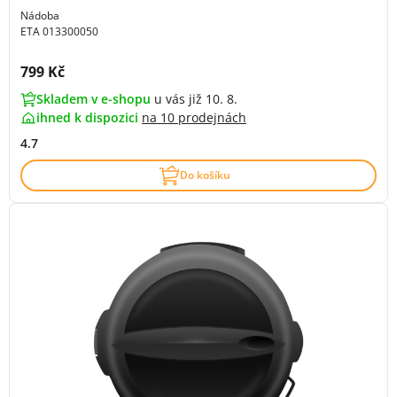
Nádoba
ETA 013300050
Cena s DPH:
799 Kč
Skladem v e-shopu
u vás již 10. 8.
ihned k dispozici
na
10 prodejnách
4.7
Do košíku