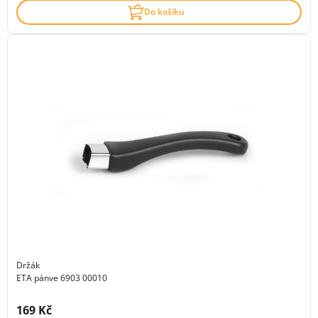
Do košíku
Držák
ETA pánve 6903 00010
Cena s DPH:
169 Kč