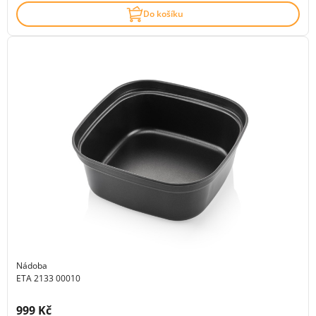
Do košíku
Nádoba
ETA 2133 00010
Cena s DPH:
999 Kč