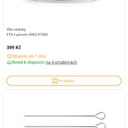
Víko nádoby
ETA k pánvím 6903 91000
Cena s DPH:
399 Kč
Obvykle do 7 dnů
ihned k dispozici
na
4 prodejnách
Do košíku