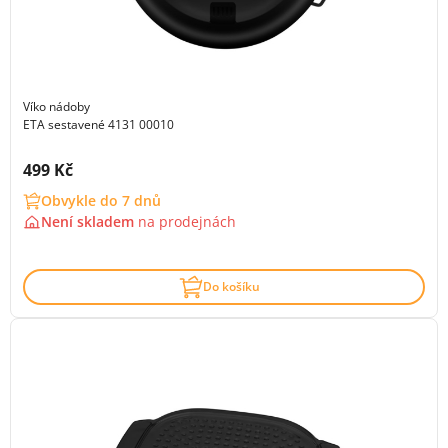
Víko nádoby
ETA sestavené 4131 00010
Cena s DPH:
499 Kč
Obvykle do 7 dnů
Není skladem
na
prodejnách
Do košíku