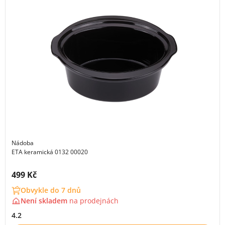
Nádoba
ETA keramická 0132 00020
Cena s DPH:
499 Kč
Obvykle do 7 dnů
Není skladem
na
prodejnách
4.2