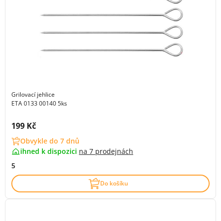
Grilovací jehlice
ETA 0133 00140 5ks
Cena s DPH:
199 Kč
Obvykle do 7 dnů
ihned k dispozici
na
7 prodejnách
5
Do košíku