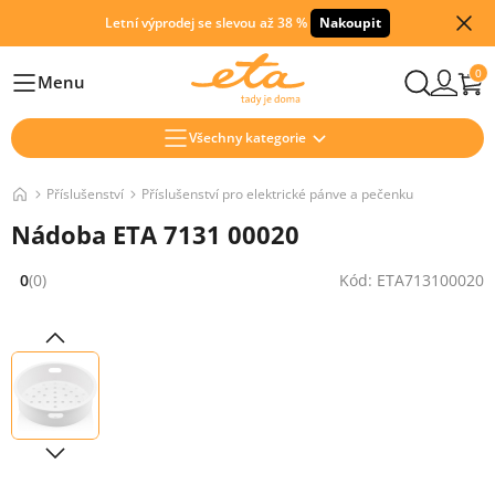
Letní výprodej se slevou až 38 %
Nakoupit
0
Menu
Hlavní
Všechny kategorie
Příslušenství
Příslušenství pro elektrické pánve a pečenku
Nádoba ETA 7131 00020
0
(0)
Kód: ETA713100020
Hodnocení: 0 z 5 (0 recenzí)