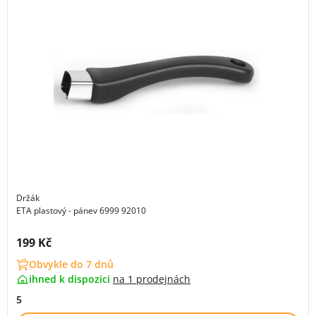
Držák
ETA plastový - pánev 6999 92010
Cena s DPH:
199 Kč
Obvykle do 7 dnů
ihned k dispozici
na
1 prodejnách
5