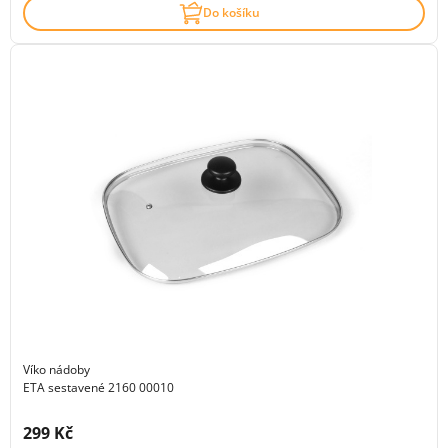
Do košíku
Víko nádoby
ETA sestavené 2160 00010
Cena s DPH:
299 Kč