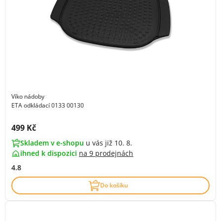
Víko nádoby
ETA odkládací 0133 00130
Cena s DPH:
499 Kč
Skladem v e-shopu
u vás již 10. 8.
ihned k dispozici
na
9 prodejnách
4.8
Do košíku