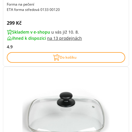
Forma na pečení
ETA forma středová 0133 00120
Cena s DPH:
299 Kč
Skladem v e-shopu
u vás již 10. 8.
ihned k dispozici
na
13 prodejnách
4.9
Do košíku