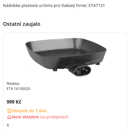
Popis produktu
Nádobka plastová určeno pro tlakový hrnec ETA7131
Ostatní zaujalo
Nádoba
ETA 16100020
Cena s DPH:
999 Kč
Obvykle do 7 dnů
Není skladem
na
prodejnách
1