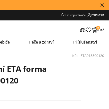
Přihlásit
Česká republika
0
0 Kč
ebiče
Péče a zdraví
Příslušenství
Kód: ETA013300120
ní ETA forma
00120