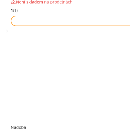
Není skladem
na
prodejnách
1
(1)
Hodnocení: 1 z 5 (1 recenzí)
Nádoba