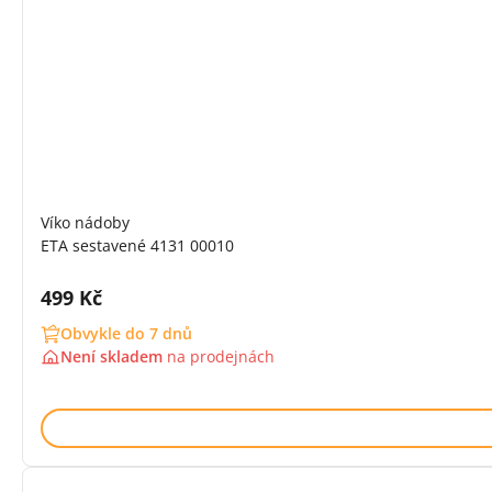
Víko nádoby
ETA sestavené 4131 00010
Cena s DPH:
499 Kč
Obvykle do 7 dnů
Není skladem
na
prodejnách