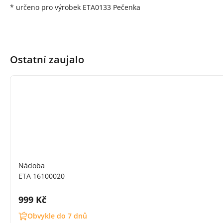
* určeno pro výrobek ETA0133 Pečenka
Ostatní zaujalo
Nádoba
ETA 16100020
Cena s DPH:
999 Kč
Obvykle do 7 dnů