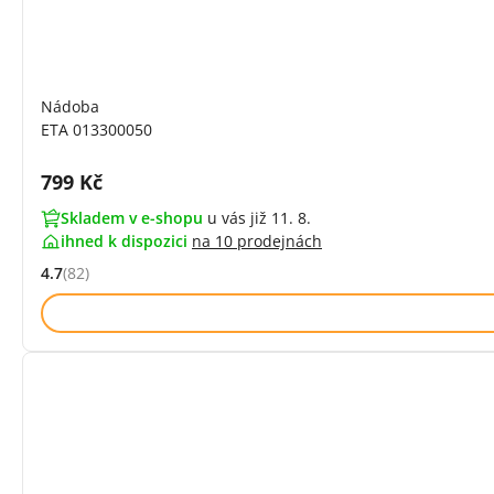
Nádoba
ETA 013300050
Cena s DPH:
799 Kč
Skladem v e-shopu
u vás již 11. 8.
ihned k dispozici
na
10 prodejnách
4.7
(82)
Hodnocení: 4.7 z 5 (82 recenzí)