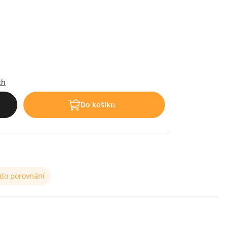
.
ch
Do košíku
 do porovnání