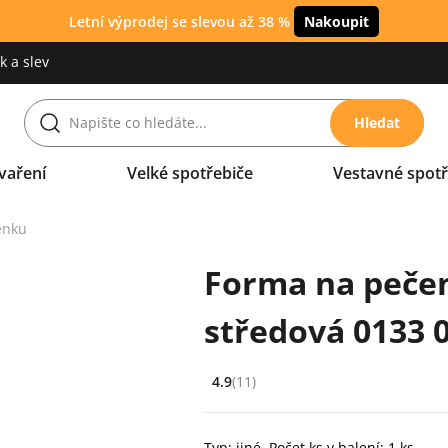
Letní výprodej se slevou až 38 %
Nakoupit
 a slev
Hledat
vaření
Velké spotřebiče
Vestavné spotř
enku
Forma na peče
středová 0133 
4.9
(11)
Hodnocení: 4.9 z 5 (11 recenzí)
Typ: jiné, Počet ks v balení: 1 ks