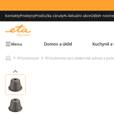
Kontakty
Prodejny
Prodlužka záruky
% Aktuální akce
Odběr novinek
Domov a úklid
Kuchyně a 
Menu
Příslušenství
Příslušenství pro elektrické pánve a peč