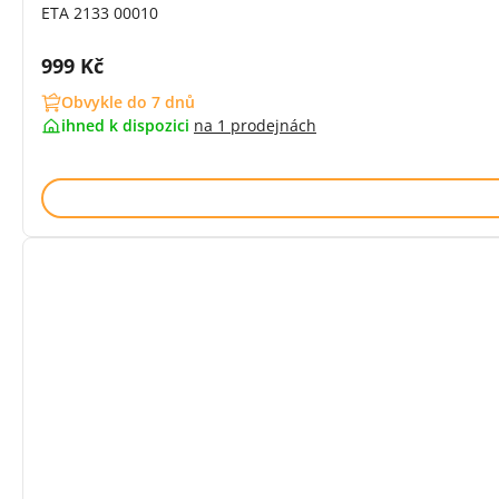
ETA 2133 00010
Cena s DPH:
999 Kč
Obvykle do 7 dnů
ihned k dispozici
na
1 prodejnách