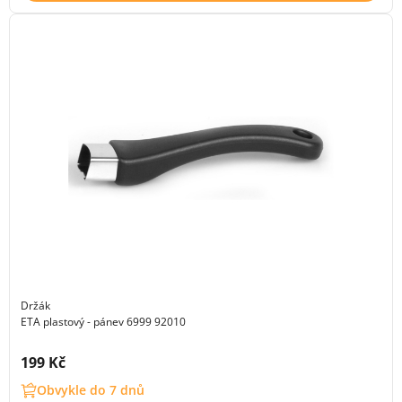
Držák
ETA plastový - pánev 6999 92010
Cena s DPH:
199 Kč
Obvykle do 7 dnů