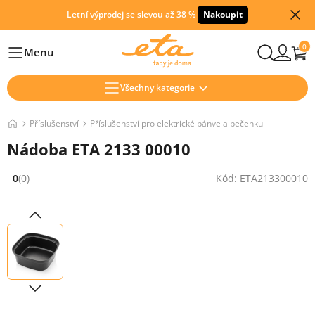
Letní výprodej se slevou až 38 %
Nakoupit
0
Menu
Hlavní
Všechny kategorie
Příslušenství
Příslušenství pro elektrické pánve a pečenku
Nádoba ETA 2133 00010
0
(0)
Kód: ETA213300010
Hodnocení: 0 z 5 (0 recenzí)