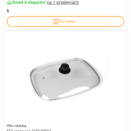
ihned k dispozici
na
1 prodejnách
5
Do košíku
Víko nádoby
ETA sestavené 2160 00010