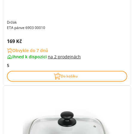
Držák
ETA pánve 6903 00010
Cena s DPH:
169 Kč
Obvykle do 7 dnů
ihned k dispozici
na
2 prodejnách
5
Do košíku