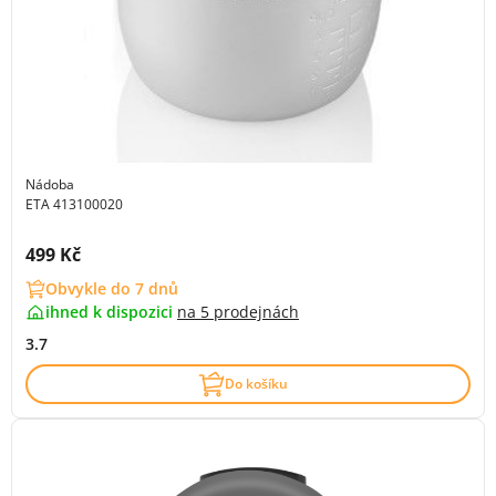
Nádoba
ETA 413100020
Cena s DPH:
499 Kč
Obvykle do 7 dnů
ihned k dispozici
na
5 prodejnách
3.7
Do košíku