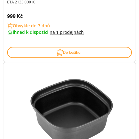
ETA 2133 00010
Cena s DPH:
999 Kč
Obvykle do 7 dnů
ihned k dispozici
na
1 prodejnách
Do košíku