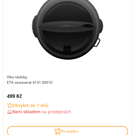
Víko nádoby
ETA sestavené 4131 00010
Cena s DPH:
499 Kč
Obvykle do 7 dnů
Není skladem
na
prodejnách
Do košíku