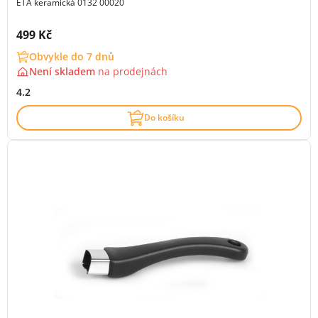
ETA keramická 0132 00020
Cena s DPH:
499 Kč
Obvykle do 7 dnů
Není skladem
na
prodejnách
4.2
Do košíku