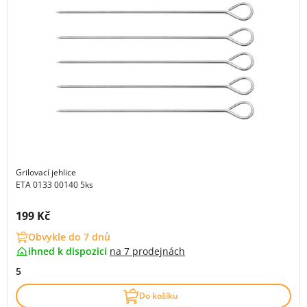
Grilovací jehlice
ETA 0133 00140 5ks
Cena s DPH:
199 Kč
Obvykle do 7 dnů
ihned k dispozici
na
7 prodejnách
5
Do košíku