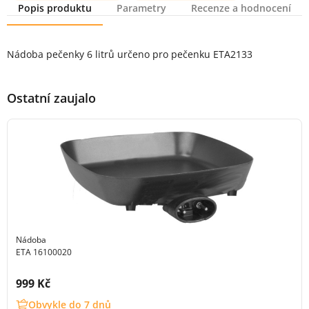
Popis produktu
Parametry
Recenze a hodnocení
Popis produktu
Nádoba pečenky 6 litrů určeno pro pečenku ETA2133
Ostatní zaujalo
Nádoba
ETA 16100020
Cena s DPH:
999 Kč
Obvykle do 7 dnů