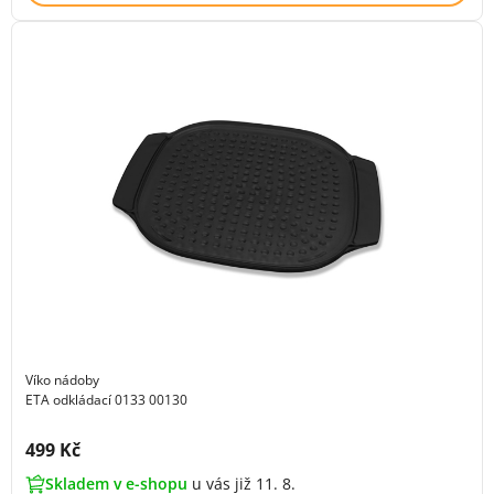
Víko nádoby
ETA odkládací 0133 00130
Cena s DPH:
499 Kč
Skladem v e-shopu
u vás již 11. 8.