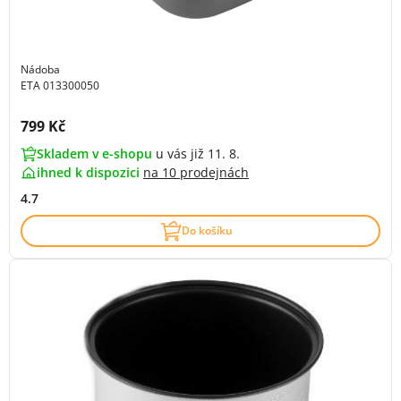
Nádoba
ETA 013300050
Cena s DPH:
799 Kč
Skladem v e-shopu
u vás již 11. 8.
ihned k dispozici
na
10 prodejnách
4.7
Do košíku