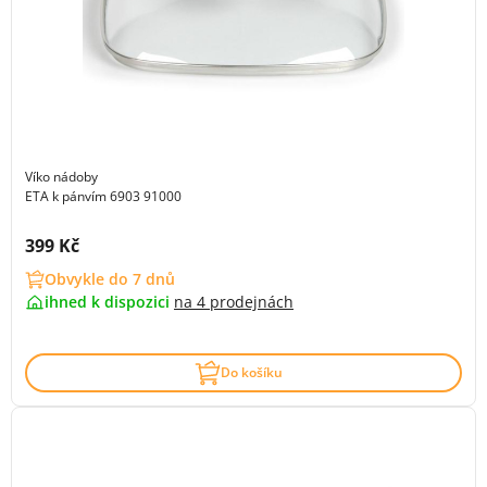
Víko nádoby
ETA k pánvím 6903 91000
Cena s DPH:
399 Kč
Obvykle do 7 dnů
ihned k dispozici
na
4 prodejnách
Do košíku