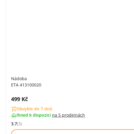
Nádoba
ETA 413100020
Cena s DPH:
499 Kč
Obvykle do 7 dnů
ihned k dispozici
na
5 prodejnách
3.7
(3)
Hodnocení: 3.7 z 5 (3 recenzí)