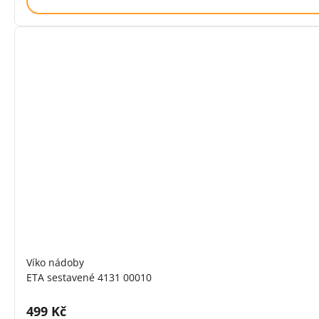
Víko nádoby
ETA sestavené 4131 00010
Cena s DPH:
499 Kč