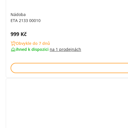
Nádoba
ETA 2133 00010
Cena s DPH:
999 Kč
Obvykle do 7 dnů
ihned k dispozici
na
1 prodejnách