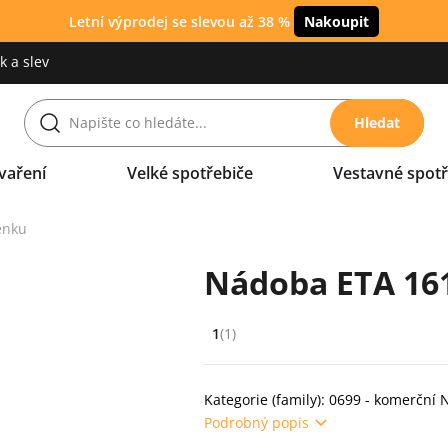
Letní výprodej se slevou až 38 %
Nakoupit
 a slev
Hledat
vaření
Velké spotřebiče
Vestavné spotř
enku
Nádoba ETA 16
1
(1)
Hodnocení: 1 z 5 (1 recenzí)
Kategorie (family): 0699 - komerční 
Podrobný popis