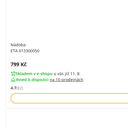
Nádoba
ETA 013300050
Cena s DPH:
799 Kč
Skladem v e-shopu
u vás již 11. 8.
ihned k dispozici
na
10 prodejnách
4.7
(82)
Hodnocení: 4.7 z 5 (82 recenzí)