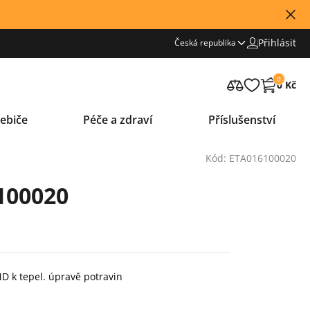
Přihlásit
Česká republika
0
0 Kč
ebiče
Péče a zdraví
Příslušenství
Kód: ETA016100020
100020
ND k tepel. úpravě potravin