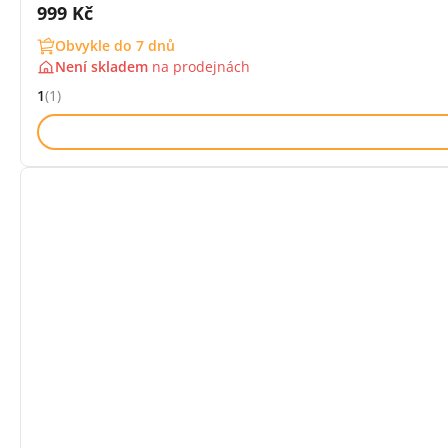
Cena s DPH:
999 Kč
Obvykle do 7 dnů
Není skladem
na
prodejnách
1
(1)
Hodnocení: 1 z 5 (1 recenzí)