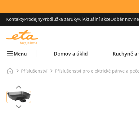
Kontakty
Prodejny
Prodlužka záruky
% Aktuální akce
Odběr novinek
Domov a úklid
Kuchyně a 
Menu
Příslušenství
Příslušenství pro elektrické pánve a peč