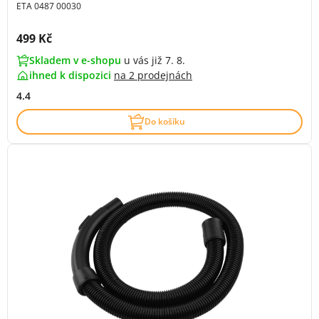
ETA 0487 00030
Cena s DPH:
499 Kč
Skladem v e-shopu
u vás již 7. 8.
ihned k dispozici
na
2 prodejnách
4.4
Do košíku