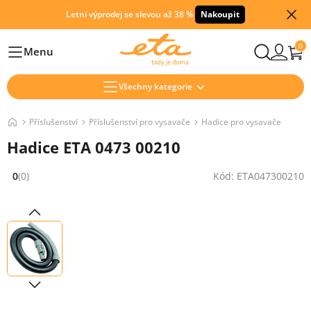
Letní výprodej se slevou až 38 %
Nakoupit
0
Menu
Hlavní
Všechny kategorie
Příslušenství
Příslušenství pro vysavače
Hadice pro vysavače
Hadice ETA 0473 00210
0
(0)
Kód: ETA047300210
Hodnocení: 0 z 5 (0 recenzí)