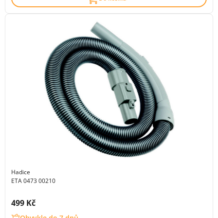
Hadice
ETA 0473 00210
Cena s DPH:
499 Kč
Obvykle do 7 dnů