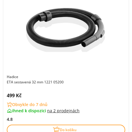
Hadice
ETA sestavená 32 mm 1221 05200
Cena s DPH:
499 Kč
Obvykle do 7 dnů
ihned k dispozici
na
2 prodejnách
4.8
Do košíku