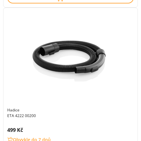
Hadice
ETA 4222 00200
Cena s DPH:
499 Kč
Obvykle do 7 dnů