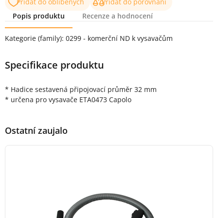
Přidat do oblíbených
Přidat do porovnání
Popis produktu
Recenze a hodnocení
Popis produktu
Kategorie (family): 0299 - komerční ND k vysavačům
Specifikace produktu
* Hadice sestavená připojovací průměr 32 mm
* určena pro vysavače ETA0473 Capolo
Ostatní zaujalo