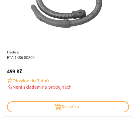
Hadice
ETA 1486 00200
Cena s DPH:
499 Kč
Obvykle do 7 dnů
Není skladem
na
prodejnách
Do košíku