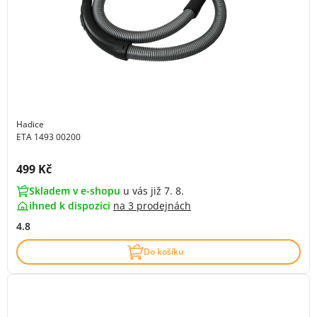
Hadice
ETA 1493 00200
Cena s DPH:
499 Kč
Skladem v e-shopu
u vás již 7. 8.
ihned k dispozici
na
3 prodejnách
4.8
Do košíku