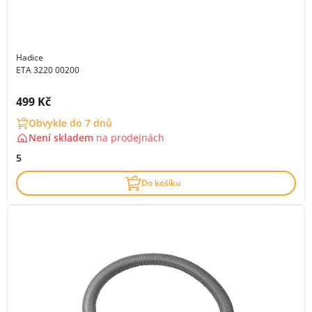
Hadice
ETA 3220 00200
Cena s DPH:
499 Kč
Obvykle do 7 dnů
Není skladem
na
prodejnách
5
Do košíku