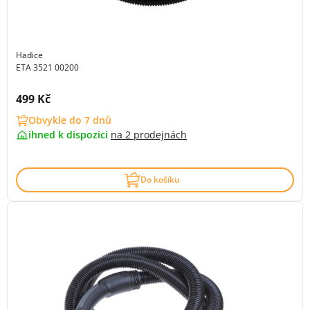
Hadice
ETA 3521 00200
Cena s DPH:
499 Kč
Obvykle do 7 dnů
ihned k dispozici
na
2 prodejnách
Do košíku