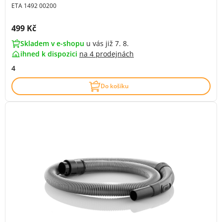
ETA 1492 00200
Cena s DPH:
499 Kč
Skladem v e-shopu
u vás již 7. 8.
ihned k dispozici
na
4 prodejnách
4
Do košíku