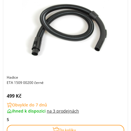
Hadice
ETA 1509 00200 černé
Cena s DPH:
499 Kč
Obvykle do 7 dnů
ihned k dispozici
na
3 prodejnách
5
Do košíku