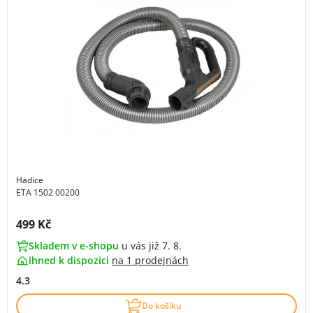
Hadice
ETA 1502 00200
Cena s DPH:
499 Kč
Skladem v e-shopu
u vás již 7. 8.
ihned k dispozici
na
1 prodejnách
4.3
Do košíku