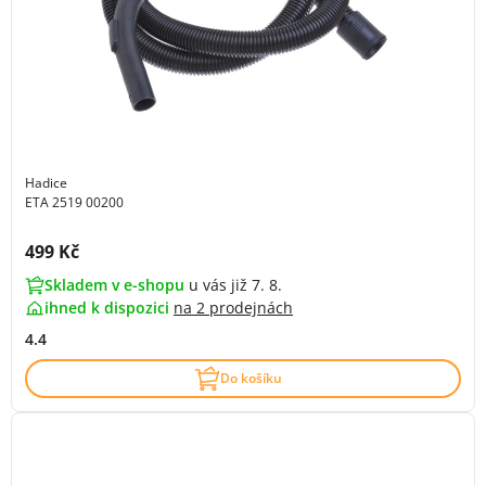
Hadice
ETA 2519 00200
Cena s DPH:
499 Kč
Skladem v e-shopu
u vás již 7. 8.
ihned k dispozici
na
2 prodejnách
4.4
Do košíku