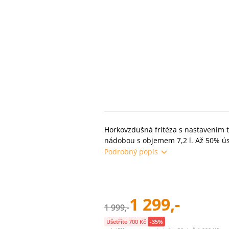
Horkovzdušná fritéza s nastavením 
nádobou s objemem 7,2 l. Až 50% ús
Podrobný popis
1 299,-
1 999,-
Ušetříte 700 Kč
-35%