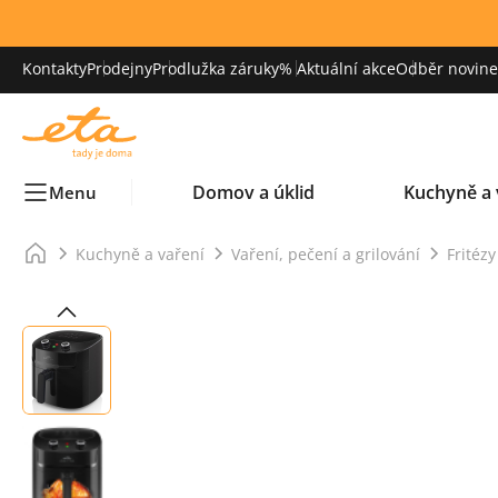
Kontakty
Prodejny
Prodlužka záruky
% Aktuální akce
Odběr novinek
Domov a úklid
Kuchyně a 
Menu
Kuchyně a vaření
Vaření, pečení a grilování
Fritézy