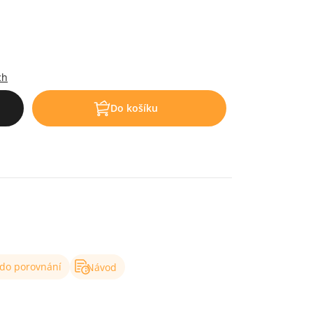
.
ch
Do košíku
 do porovnání
Návod