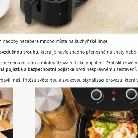
jem nádoby nezabere mnoho místa na kuchyňské lince
ovzdušnou troubu
, která je navíc snadno přenosná na chaty nebo 
pečnou obsluhu a minimalizovalo riziko popálení. Protiskluzové nožk
ná pojistka
a
bezpečnostní pojistka
proti nesprávnému sestavení.
vili naši fritézu světelnou a zvukovou signalizací provozu, která v