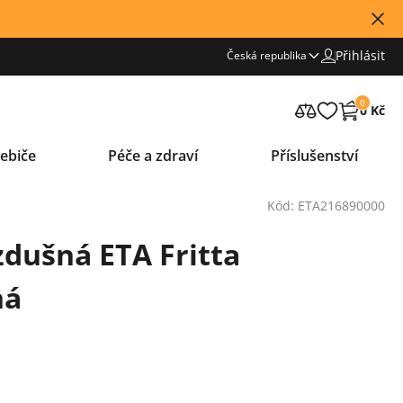
Přihlásit
Česká republika
0
0 Kč
ebiče
Péče a zdraví
Příslušenství
Kód: ETA216890000
zdušná ETA Fritta
ná