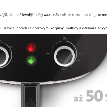
ější, ale také
levnější
. Díky
XXXL nádobě
lze fritézu použít jako m
 Hravě si poradí i s
dortovými korpusy, muffiny a dalšími sladký