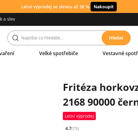
Letní výprodej se slevou až 38 %
Nakoupit
 a slev
Hledat
vaření
Velké spotřebiče
Vestavné spotř
Fritéza horkov
2168 90000 čer
Letní výprodej
4.7
(75)
Hodnocení: 4.7 z 5 (75 recenzí)