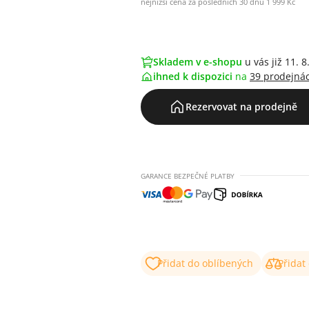
nejnižší cena za posledních 30 dnů 1 999 Kč
Skladem v e-shopu
u vás již 11. 8
ihned k dispozici
na
39 prodejná
Rezervovat na prodejně
GARANCE BEZPEČNÉ PLATBY
Přidat do oblíbených
Přidat