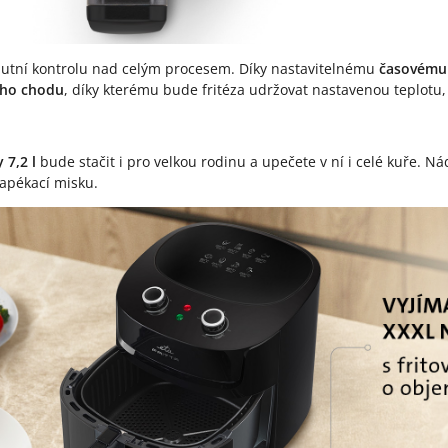
utní kontrolu nad celým procesem. Díky nastavitelnému
časovému 
ého chodu
, díky kterému bude fritéza udržovat nastavenou teplotu,
7,2 l
bude stačit i pro velkou rodinu a upečete v ní i celé kuře. N
zapékací misku.