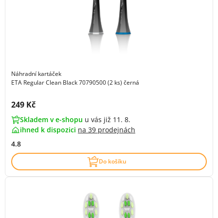
Náhradní kartáček
ETA Regular Clean Black 70790500 (2 ks) černá
Cena s DPH:
249 Kč
Skladem v e-shopu
u vás již 11. 8.
ihned k dispozici
na
39 prodejnách
4.8
Do košíku