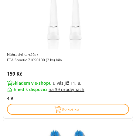
Náhradní kartáček
ETA Sonetic 71090100 (2 ks) bílá
Cena s DPH:
159 Kč
Skladem v e-shopu
u vás již 11. 8.
ihned k dispozici
na
39 prodejnách
4.9
Do košíku