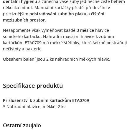
dentální hygienu
a zanechá vaše zuby jedinečně čisté během
několika minut. Manuální kartáčky předčí především v
preciznějším
odstraňování zubního plaku
a
čištění
mezizubních prostor
.
Nezapomeňte však vyměňovat každé
3 měsíce
hlavice
sonického kartáčku. Náhradní masážní hlavice k zubním
kartáčkům ETA0709 má měkké štětinky, které šetrně odstraňují
nečistoty a bakterie.
Obsahem balení jsou 2 ks náhradních měkkých hlavic.
Specifikace produktu
Příslušenství k zubním kartáčkům ETA0709
* Náhradní hlavice, měkké, 2 ks
Ostatní zaujalo