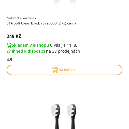
Náhradní kartáček
ETA Soft Clean Black 70790600 (2 ks) černá
Cena s DPH:
249 Kč
Skladem v e-shopu
u vás již 11. 8.
ihned k dispozici
na
38 prodejnách
4.9
Do košíku