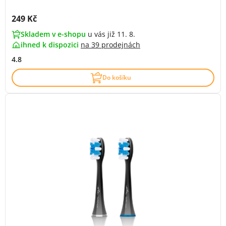
Cena s DPH:
249 Kč
Skladem v e-shopu
u vás již 11. 8.
ihned k dispozici
na
39 prodejnách
4.8
Do košíku