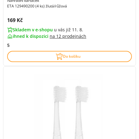
Náhradní kartáček
ETA 129490200 (4 ks) žlutá/růžová
Cena s DPH:
169 Kč
Skladem v e-shopu
u vás již 11. 8.
ihned k dispozici
na
12 prodejnách
5
Do košíku