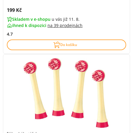
Cena s DPH:
199 Kč
Skladem v e-shopu
u vás již 11. 8.
ihned k dispozici
na
39 prodejnách
4.7
Do košíku