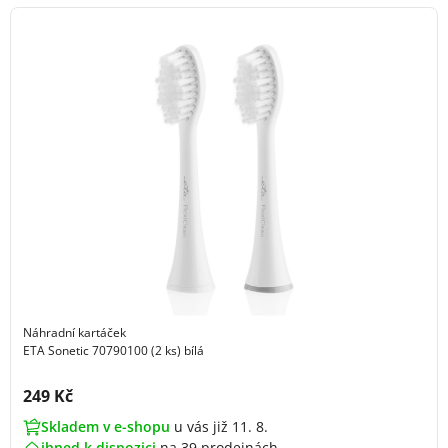
Náhradní kartáček
ETA Sonetic 70790100 (2 ks) bílá
Cena s DPH:
249 Kč
Skladem v e-shopu
u vás již 11. 8.
ihned k dispozici
na
39 prodejnách