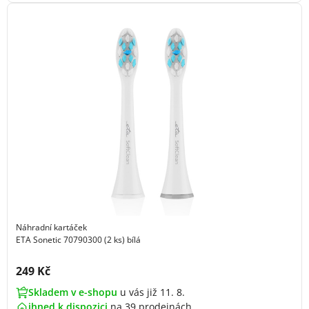
Náhradní kartáček
ETA Sonetic 70790300 (2 ks) bílá
Cena s DPH:
249 Kč
Skladem v e-shopu
u vás již 11. 8.
ihned k dispozici
na
39 prodejnách