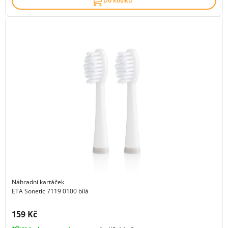
Do košíku
Náhradní kartáček
ETA Sonetic 7119 0100 bílá
Cena s DPH:
159 Kč