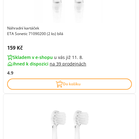
Náhradní kartáček
ETA Sonetic 71090200 (2 ks) bílá
Cena s DPH:
159 Kč
Skladem v e-shopu
u vás již 11. 8.
ihned k dispozici
na
39 prodejnách
4.9
Do košíku