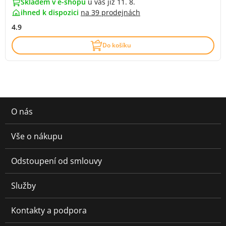
Skladem v e-shopu
u vás již 11. 8.
ihned k dispozici
na
39 prodejnách
4.9
Do košíku
O nás
Vše o nákupu
Odstoupení od smlouvy
Služby
Kontakty a podpora