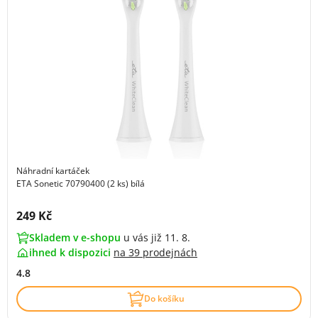
Náhradní kartáček
ETA Sonetic 70790400 (2 ks) bílá
Cena s DPH:
249 Kč
Skladem v e-shopu
u vás již 11. 8.
ihned k dispozici
na
39 prodejnách
4.8
Do košíku