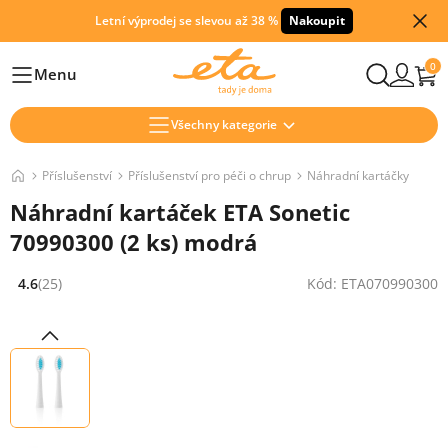
Letní výprodej se slevou až 38 %
Nakoupit
0
Menu
Hlavní
Všechny kategorie
Příslušenství
Příslušenství pro péči o chrup
Náhradní kartáčky
Náhradní kartáček ETA Sonetic
70990300 (2 ks) modrá
4.6
(25)
Kód: ETA070990300
Hodnocení: 4.6 z 5 (25 recenzí)