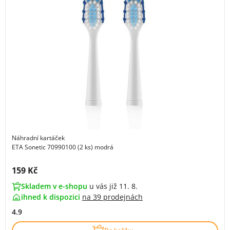
Náhradní kartáček
ETA Sonetic 70990100 (2 ks) modrá
Cena s DPH:
159 Kč
Skladem v e-shopu
u vás již 11. 8.
ihned k dispozici
na
39 prodejnách
4.9