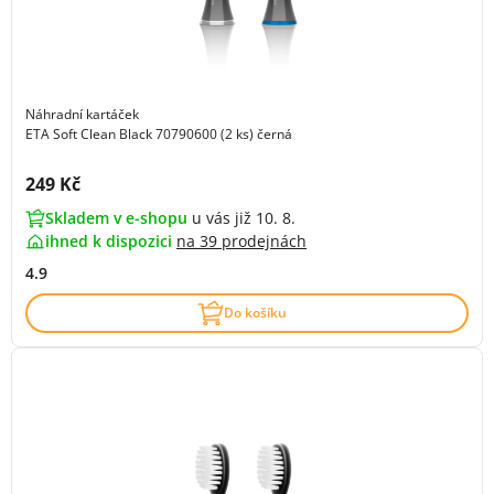
Náhradní kartáček
ETA Soft Clean Black 70790600 (2 ks) černá
Cena s DPH:
249 Kč
Skladem v e-shopu
u vás již 10. 8.
ihned k dispozici
na
39 prodejnách
4.9
Do košíku