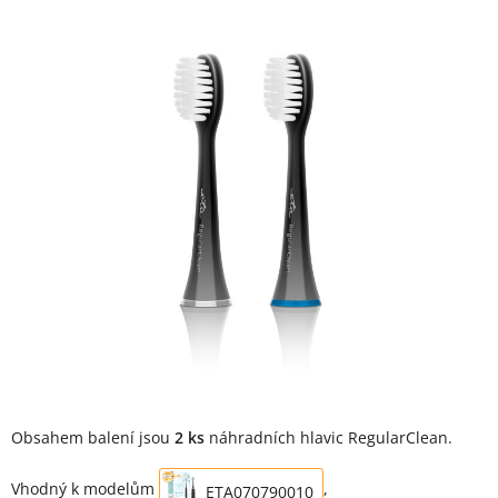
Obsahem balení jsou
2 ks
náhradních hlavic RegularClean.
Vhodný k modelům
,
ETA070790010