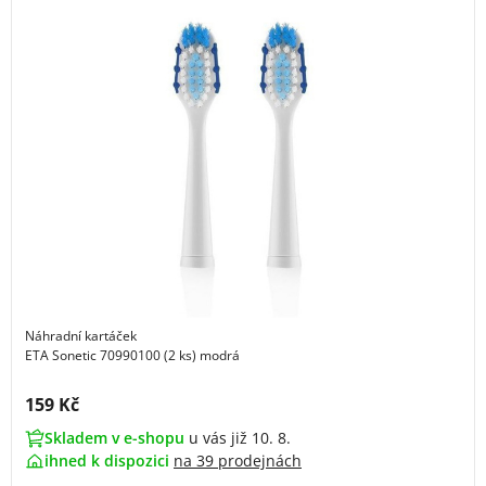
Náhradní kartáček
ETA Sonetic 70990100 (2 ks) modrá
Cena s DPH:
159 Kč
Skladem v e-shopu
u vás již 10. 8.
ihned k dispozici
na
39 prodejnách