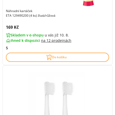
Náhradní kartáček
ETA 129490200 (4 ks) žlutá/růžová
Cena s DPH:
169 Kč
Skladem v e-shopu
u vás již 10. 8.
ihned k dispozici
na
12 prodejnách
5
Do košíku