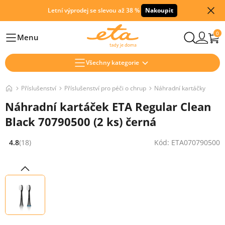
Letní výprodej se slevou až 38 %
Nakoupit
0
Menu
Hlavní
Všechny kategorie
Příslušenství
Příslušenství pro péči o chrup
Náhradní kartáčky
Náhradní kartáček ETA Regular Clean
Black 70790500 (2 ks) černá
4.8
(18)
Kód: ETA070790500
Hodnocení: 4.8 z 5 (18 recenzí)