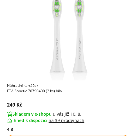
Náhradní kartáček
ETA Sonetic 70790400 (2 ks) bílá
Cena s DPH:
249 Kč
Skladem v e-shopu
u vás již 10. 8.
ihned k dispozici
na
39 prodejnách
4.8