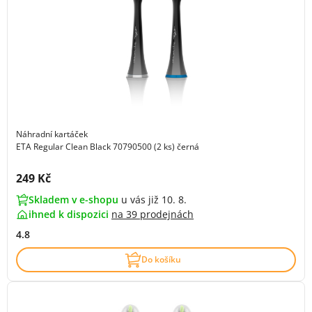
Náhradní kartáček
ETA Regular Clean Black 70790500 (2 ks) černá
Cena s DPH:
249 Kč
Skladem v e-shopu
u vás již 10. 8.
ihned k dispozici
na
39 prodejnách
4.8
Do košíku