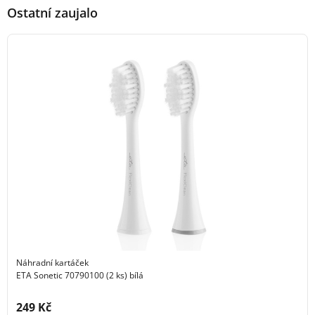
Ostatní zaujalo
Náhradní kartáček
ETA Sonetic 70790100 (2 ks) bílá
Cena s DPH:
249 Kč