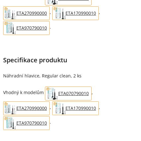
,
,
ETA270990000
ETA170990010
.
ETA970790010
Specifikace produktu
Náhradní hlavice, Regular clean, 2 ks
Vhodný k modelům
,
ETA070790010
,
,
ETA270990000
ETA170990010
.
ETA970790010