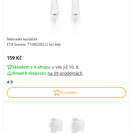
Náhradní kartáček
ETA Sonetic 71090200 (2 ks) bílá
Cena s DPH:
159 Kč
Skladem v e-shopu
u vás již 10. 8.
ihned k dispozici
na
39 prodejnách
4.9
Do košíku