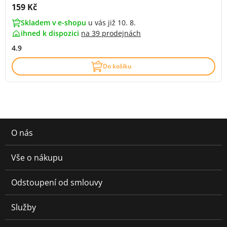
Cena s DPH:
159 Kč
Skladem v e-shopu
u vás již 10. 8.
ihned k dispozici
na
39 prodejnách
4.9
Do košíku
O nás
Vše o nákupu
Odstoupení od smlouvy
Služby