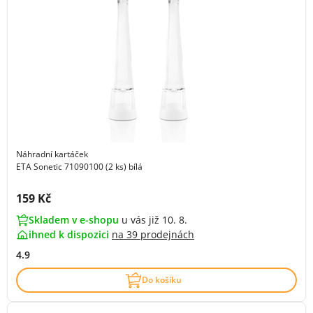
Náhradní kartáček
ETA Sonetic 71090100 (2 ks) bílá
Cena s DPH:
159 Kč
Skladem v e-shopu
u vás již 10. 8.
ihned k dispozici
na
39 prodejnách
4.9
Do košíku