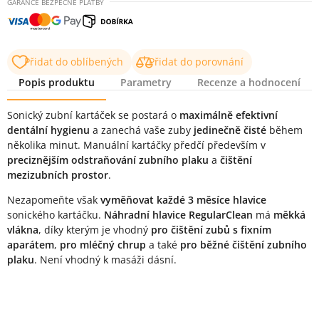
GARANCE BEZPEČNÉ PLATBY
Přidat do oblíbených
Přidat do porovnání
Popis produktu
Parametry
Recenze a hodnocení
Popis produktu
Sonický zubní kartáček se postará o
maximálně efektivní
dentální hygienu
a zanechá vaše zuby
jedinečně čisté
během
několika minut. Manuální kartáčky předčí především v
preciznějším odstraňování zubního plaku
a
čištění
mezizubních prostor
.
Nezapomeňte však
vyměňovat každé 3 měsíce hlavice
sonického kartáčku.
Náhradní hlavice RegularClean
má
měkká
vlákna
, díky kterým je vhodný
pro čištění zubů s fixním
aparátem
,
pro mléčný chrup
a také
pro běžné čištění zubního
plaku
. Není vhodný k masáži dásní.