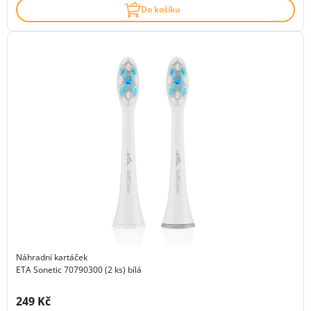
Do košíku
Náhradní kartáček
ETA Sonetic 70790300 (2 ks) bílá
Cena s DPH:
249 Kč