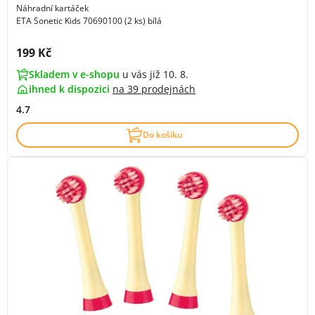
Náhradní kartáček
ETA Sonetic Kids 70690100 (2 ks) bílá
Cena s DPH:
199 Kč
Skladem v e-shopu
u vás již 10. 8.
ihned k dispozici
na
39 prodejnách
4.7
Do košíku