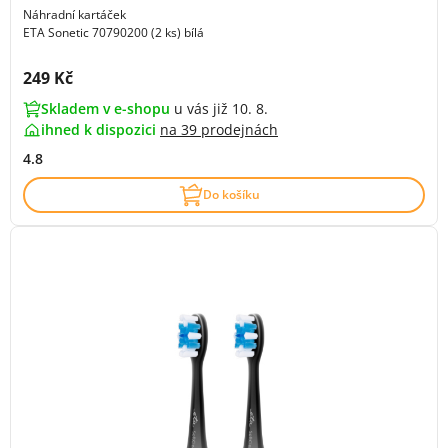
Náhradní kartáček
ETA Sonetic 70790200 (2 ks) bílá
Cena s DPH:
249 Kč
Skladem v e-shopu
u vás již 10. 8.
ihned k dispozici
na
39 prodejnách
4.8
Do košíku