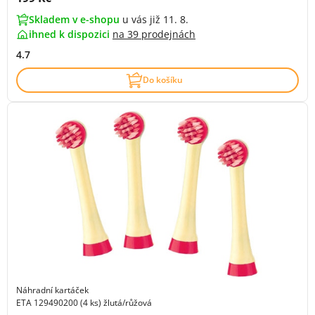
Skladem v e-shopu
u vás již 11. 8.
ihned k dispozici
na
39 prodejnách
4.7
Do košíku
Náhradní kartáček
ETA 129490200 (4 ks) žlutá/růžová