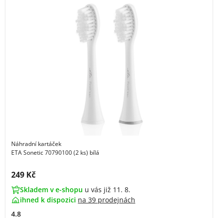
Náhradní kartáček
ETA Sonetic 70790100 (2 ks) bílá
Cena s DPH:
249 Kč
Skladem v e-shopu
u vás již 11. 8.
ihned k dispozici
na
39 prodejnách
4.8