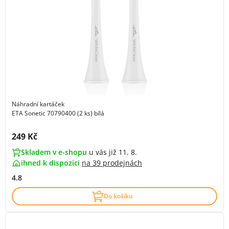
Náhradní kartáček
ETA Sonetic 70790400 (2 ks) bílá
Cena s DPH:
249 Kč
Skladem v e-shopu
u vás již 11. 8.
ihned k dispozici
na
39 prodejnách
4.8
Do košíku