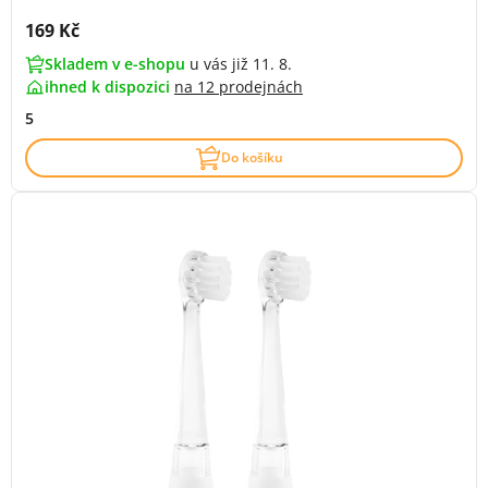
Cena s DPH:
169 Kč
Skladem v e-shopu
u vás již 11. 8.
ihned k dispozici
na
12 prodejnách
5
Do košíku