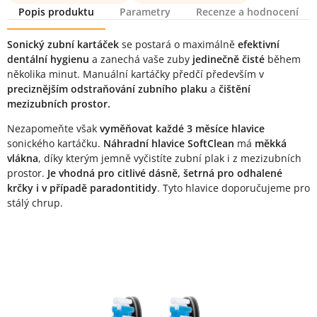
Popis produktu
Parametry
Recenze a hodnocení
Popis produktu
Sonický zubní kartáček
se postará o maximálně
efektivní
dentální hygienu
a zanechá vaše zuby
jedinečně čisté
během
několika minut. Manuální kartáčky předčí především v
preciznějším odstraňování zubního plaku
a
čištění
mezizubních prostor.
Nezapomeňte však
vyměňovat každé 3 měsíce hlavice
sonického kartáčku.
Náhradní hlavice SoftClean
má
měkká
vlákna
, díky kterým jemně vyčistíte zubní plak i z mezizubních
prostor.
Je vhodná pro citlivé dásně, šetrná pro odhalené
krčky i v případě paradontitidy
. Tyto hlavice doporučujeme pro
stálý chrup.