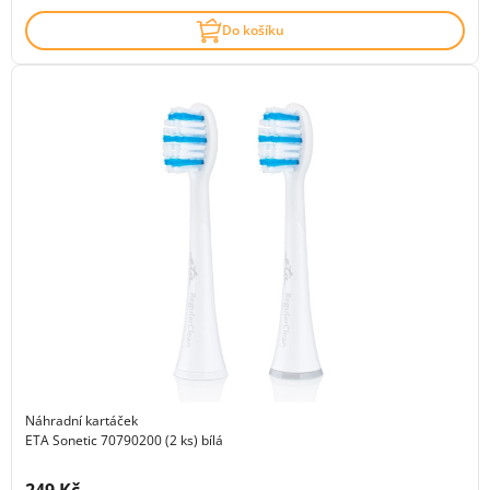
Do košíku
Náhradní kartáček
ETA Sonetic 70790200 (2 ks) bílá
Cena s DPH: