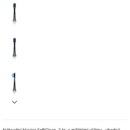
Náhradní hlavice SoftClean, 2 ks, s měkkými vlákny - vhodná