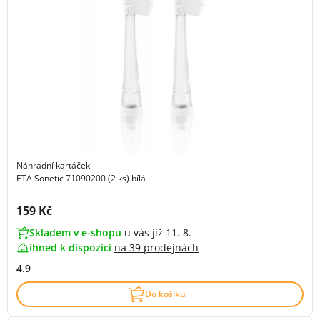
Náhradní kartáček
ETA Sonetic 71090200 (2 ks) bílá
Cena s DPH:
159 Kč
Skladem v e-shopu
u vás již 11. 8.
ihned k dispozici
na
39 prodejnách
4.9
Do košíku