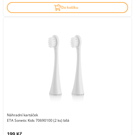
Do košíku
Náhradní kartáček
ETA Sonetic Kids 70690100 (2 ks) bílá
Cena s DPH:
199 Kč