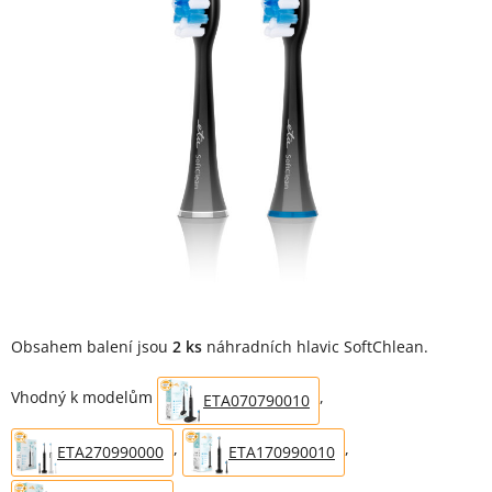
Obsahem balení jsou
2 ks
náhradních hlavic SoftChlean.
Vhodný k modelům
,
ETA070790010
,
,
ETA270990000
ETA170990010