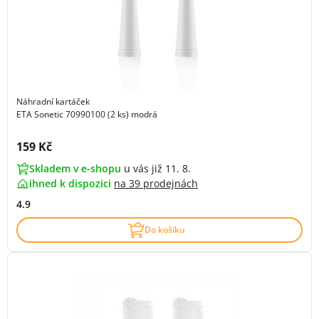
Náhradní kartáček
ETA Sonetic 70990100 (2 ks) modrá
Cena s DPH:
159 Kč
Skladem v e-shopu
u vás již 11. 8.
ihned k dispozici
na
39 prodejnách
4.9
Do košíku