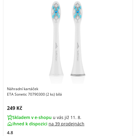
Náhradní kartáček
ETA Sonetic 70790300 (2 ks) bílá
Cena s DPH:
249 Kč
Skladem v e-shopu
u vás již 11. 8.
ihned k dispozici
na
39 prodejnách
4.8