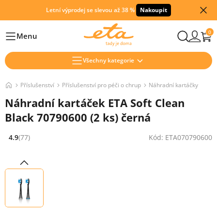
Letní výprodej se slevou až 38 %
Nakoupit
0
Menu
Hlavní
Všechny kategorie
Příslušenství
Příslušenství pro péči o chrup
Náhradní kartáčky
Náhradní kartáček ETA Soft Clean
Black 70790600 (2 ks) černá
4.9
(77)
Kód: ETA070790600
Hodnocení: 4.9 z 5 (77 recenzí)