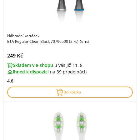
Náhradní kartáček
ETA Regular Clean Black 70790500 (2 ks) černá
Cena s DPH:
249 Kč
Skladem v e-shopu
u vás již 11. 8.
ihned k dispozici
na
39 prodejnách
4.8
Do košíku