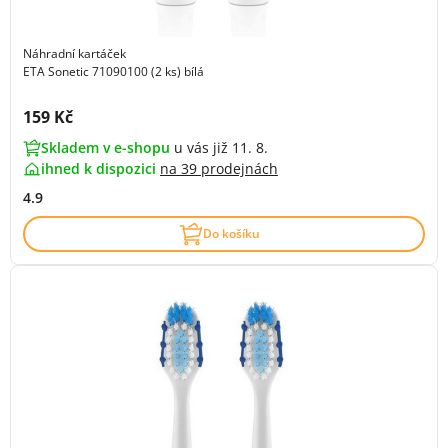
Náhradní kartáček
ETA Sonetic 71090100 (2 ks) bílá
Cena s DPH:
159 Kč
Skladem v e-shopu
u vás již 11. 8.
ihned k dispozici
na
39 prodejnách
4.9
Do košíku