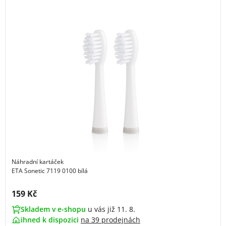
Náhradní kartáček
ETA Sonetic 7119 0100 bílá
Cena s DPH:
159 Kč
Skladem v e-shopu
u vás již 11. 8.
ihned k dispozici
na
39 prodejnách