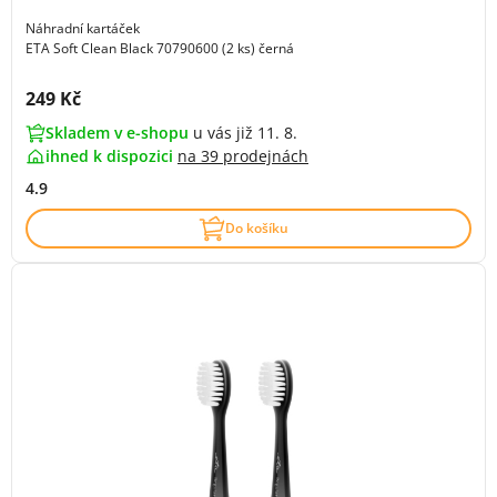
Náhradní kartáček
ETA Soft Clean Black 70790600 (2 ks) černá
Cena s DPH:
249 Kč
Skladem v e-shopu
u vás již 11. 8.
ihned k dispozici
na
39 prodejnách
4.9
Do košíku