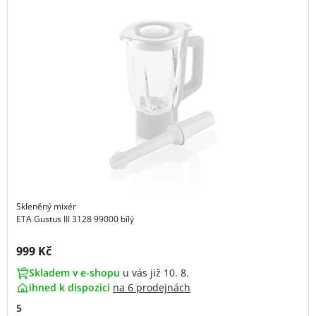
Skleněný mixér
ETA Gustus III 3128 99000 bílý
Cena s DPH:
999 Kč
Skladem v e-shopu
u vás již 10. 8.
ihned k dispozici
na
6 prodejnách
5