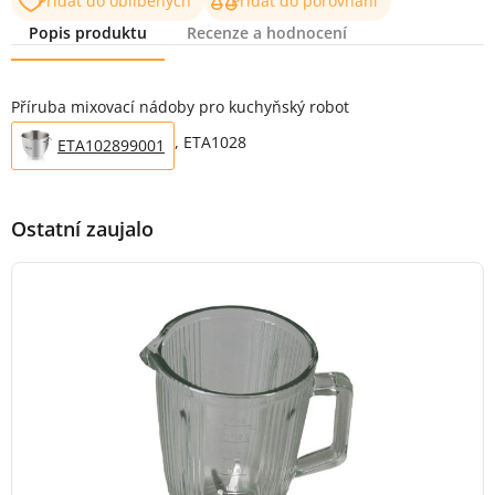
Přidat do oblíbených
Přidat do porovnání
Popis produktu
Recenze a hodnocení
Popis produktu
Příruba mixovací nádoby pro kuchyňský robot
, ETA1028
ETA102899001
Ostatní zaujalo