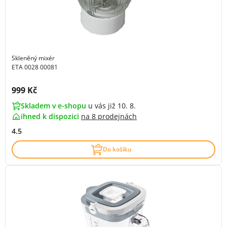
Skleněný mixér
ETA 0028 00081
Cena s DPH:
999 Kč
Skladem v e-shopu
u vás již 10. 8.
ihned k dispozici
na
8 prodejnách
4.5
Do košíku