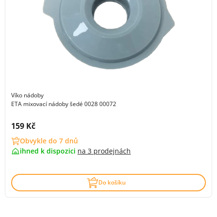
Víko nádoby
ETA mixovací nádoby šedé 0028 00072
Cena s DPH:
159 Kč
Obvykle do 7 dnů
ihned k dispozici
na
3 prodejnách
Do košíku