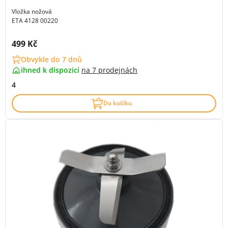
Vložka nožová
ETA 4128 00220
Cena s DPH:
499 Kč
Obvykle do 7 dnů
ihned k dispozici
na
7 prodejnách
4
Do košíku