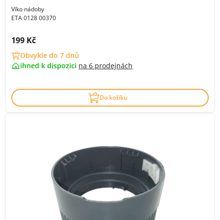
Víko nádoby
ETA 0128 00370
Cena s DPH:
199 Kč
Obvykle do 7 dnů
ihned k dispozici
na
6 prodejnách
Do košíku