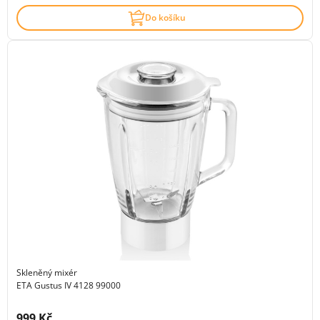
Do košíku
Skleněný mixér
ETA Gustus IV 4128 99000
Cena s DPH:
999 Kč