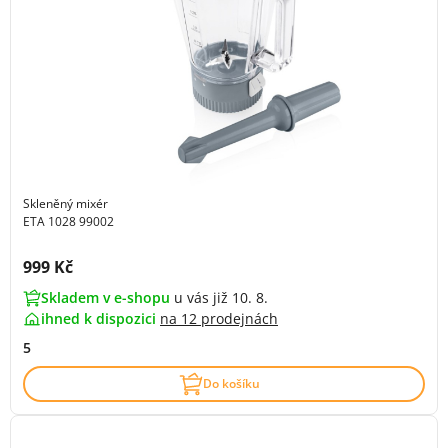
Skleněný mixér
ETA 1028 99002
Cena s DPH:
999 Kč
Skladem v e-shopu
u vás již 10. 8.
ihned k dispozici
na
12 prodejnách
5
Do košíku