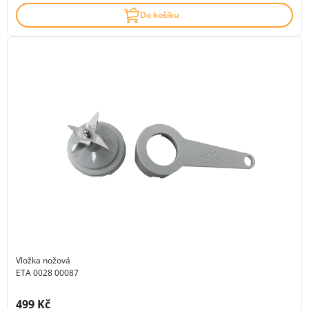
Do košíku
Vložka nožová
ETA 0028 00087
Cena s DPH:
499 Kč