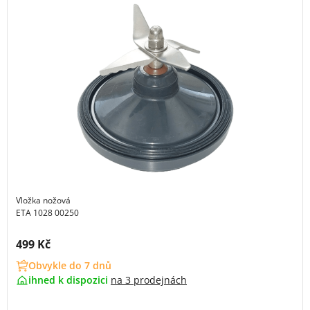
Vložka nožová
ETA 1028 00250
Cena s DPH:
499 Kč
Obvykle do 7 dnů
ihned k dispozici
na
3 prodejnách