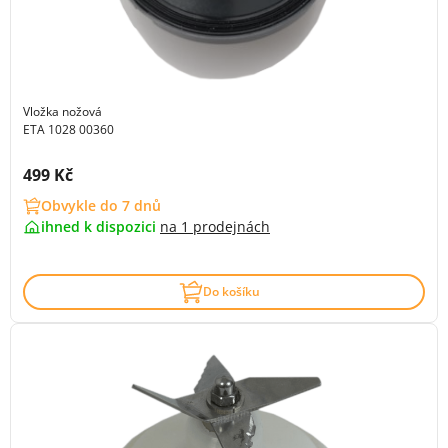
Vložka nožová
ETA 1028 00360
Cena s DPH:
499 Kč
Obvykle do 7 dnů
ihned k dispozici
na
1 prodejnách
Do košíku