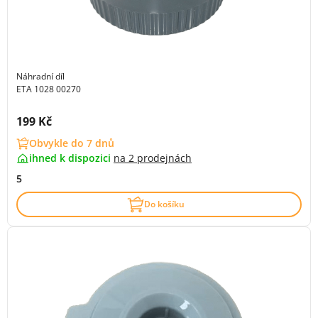
Náhradní díl
ETA 1028 00270
Cena s DPH:
199 Kč
Obvykle do 7 dnů
ihned k dispozici
na
2 prodejnách
5
Do košíku