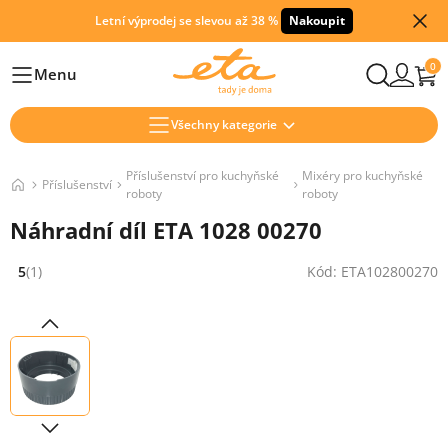
Letní výprodej se slevou až 38 %
Nakoupit
0
Menu
Hlavní
Všechny kategorie
Příslušenství pro kuchyňské
Mixéry pro kuchyňské
Příslušenství
roboty
roboty
Náhradní díl ETA 1028 00270
5
(1)
Kód: ETA102800270
Hodnocení: 5 z 5 (1 recenzí)