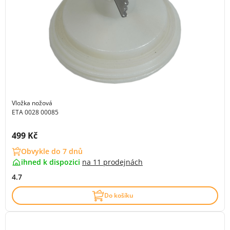
Vložka nožová
ETA 0028 00085
Cena s DPH:
499 Kč
Obvykle do 7 dnů
ihned k dispozici
na
11 prodejnách
4.7
Do košíku