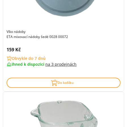
Víko nádoby
ETA mixovací nádoby šedé 0028 00072
Cena s DPH:
159 Kč
Obvykle do 7 dnů
ihned k dispozici
na
3 prodejnách
Do košíku