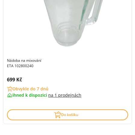
Nádoba na mixování
ETA 102800240
Cena s DPH:
699 Kč
Obvykle do 7 dnů
ihned k dispozici
na
1 prodejnách
Do košíku