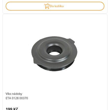
Do košíku
Víko nádoby
ETA 0128 00370
Cena s DPH:
199 Kč