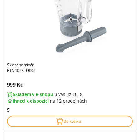
Skleněný mixér
ETA 1028 99002
Cena s DPH:
999 Kč
Skladem v e-shopu
u vás již 10. 8.
ihned k dispozici
na
12 prodejnách
5
Do košíku