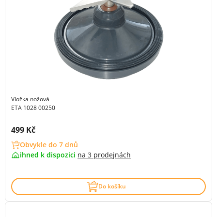
Vložka nožová
ETA 1028 00250
Cena s DPH:
499 Kč
Obvykle do 7 dnů
ihned k dispozici
na
3 prodejnách
Do košíku