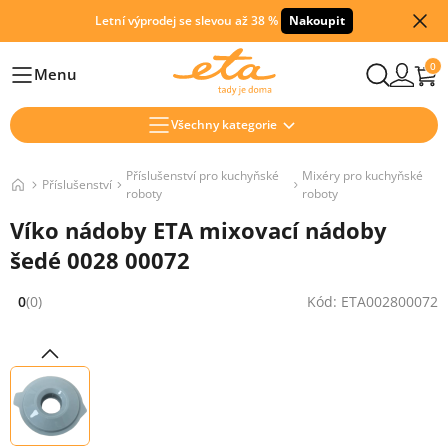
Letní výprodej se slevou až 38 %
Nakoupit
0
Menu
Hlavní
Všechny kategorie
Příslušenství pro kuchyňské
Mixéry pro kuchyňské
Příslušenství
roboty
roboty
Víko nádoby ETA mixovací nádoby
šedé 0028 00072
0
(0)
Kód: ETA002800072
Hodnocení: 0 z 5 (0 recenzí)