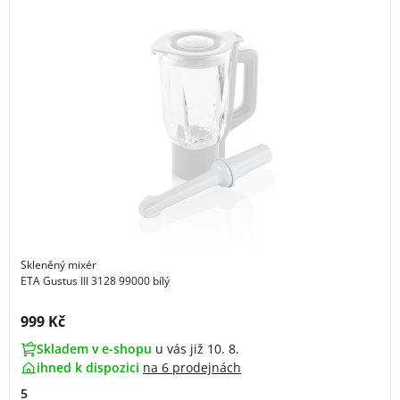
Skleněný mixér
ETA Gustus III 3128 99000 bílý
Cena s DPH:
999 Kč
Skladem v e-shopu
u vás již 10. 8.
ihned k dispozici
na
6 prodejnách
5