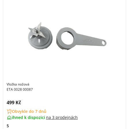
Vložka nožová
ETA 0028 00087
Cena s DPH:
499 Kč
Obvykle do 7 dnů
ihned k dispozici
na
3 prodejnách
5