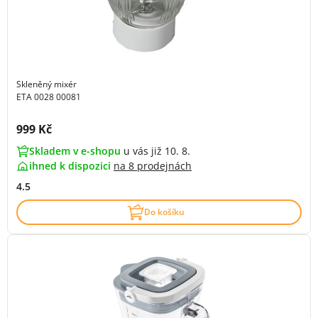
Skleněný mixér
ETA 0028 00081
Cena s DPH:
999 Kč
Skladem v e-shopu
u vás již 10. 8.
ihned k dispozici
na
8 prodejnách
4.5
Do košíku