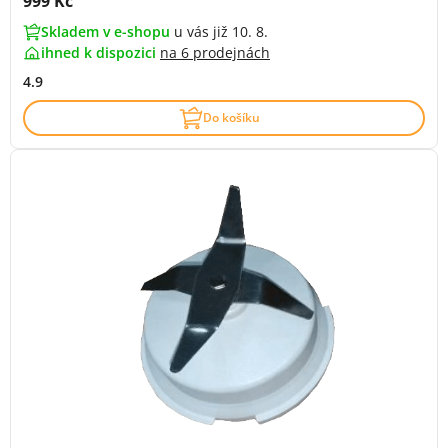
Cena s DPH:
999 Kč
Skladem v e-shopu
u vás již 10. 8.
ihned k dispozici
na
6 prodejnách
4.9
Do košíku