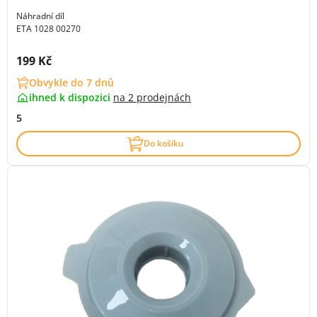
Náhradní díl
ETA 1028 00270
Cena s DPH:
199 Kč
Obvykle do 7 dnů
ihned k dispozici
na
2 prodejnách
5
Do košíku