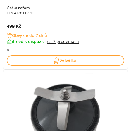
Vložka nožová
ETA 4128 00220
Cena s DPH:
499 Kč
Obvykle do 7 dnů
ihned k dispozici
na
7 prodejnách
4
Do košíku