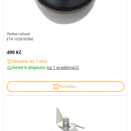
Vložka nožová
ETA 1028 00360
Cena s DPH:
499 Kč
Obvykle do 7 dnů
ihned k dispozici
na
1 prodejnách
Do košíku