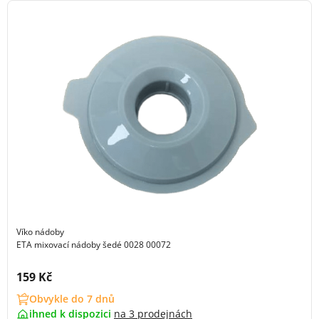
Víko nádoby
ETA mixovací nádoby šedé 0028 00072
Cena s DPH:
159 Kč
Obvykle do 7 dnů
ihned k dispozici
na
3 prodejnách