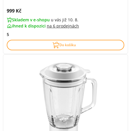
Cena s DPH:
999 Kč
Skladem v e-shopu
u vás již 10. 8.
ihned k dispozici
na
6 prodejnách
5
Do košíku