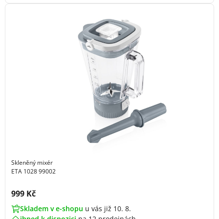
Skleněný mixér
ETA 1028 99002
Cena s DPH:
999 Kč
Skladem v e-shopu
u vás již 10. 8.
ihned k dispozici
na
12 prodejnách