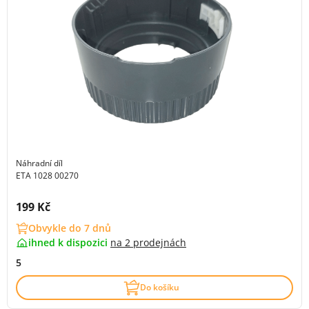
Náhradní díl
ETA 1028 00270
Cena s DPH:
199 Kč
Obvykle do 7 dnů
ihned k dispozici
na
2 prodejnách
5
Do košíku