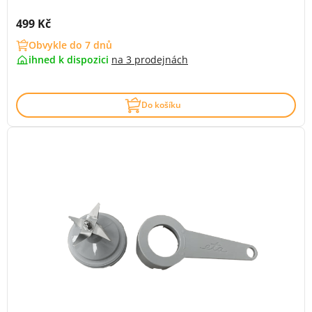
Cena s DPH:
499 Kč
Obvykle do 7 dnů
ihned k dispozici
na
3 prodejnách
Do košíku