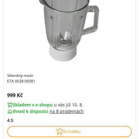
Skleněný mixér
ETA 0028 00081
Cena s DPH:
999 Kč
Skladem v e-shopu
u vás již 10. 8.
ihned k dispozici
na
8 prodejnách
4.5
Do košíku