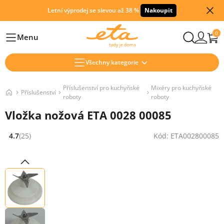
Letní výprodej se slevou až 38 %
Nakoupit
0
Menu
Hlavní
Všechny kategorie
Příslušenství pro kuchyňské
Mixéry pro kuchyňské
Příslušenství
roboty
roboty
Vložka nožová ETA 0028 00085
4.7
(25)
Kód: ETA002800085
Hodnocení: 4.7 z 5 (25 recenzí)