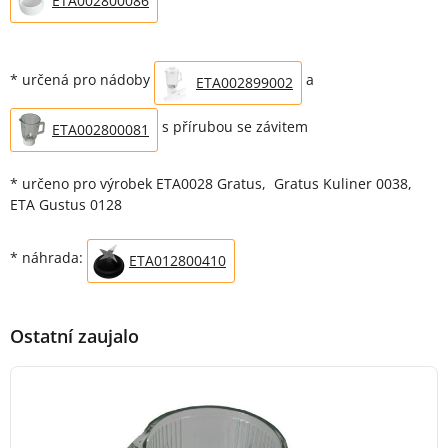
ETA002800086
* určená pro nádoby
a
ETA002899002
s přírubou se závitem
ETA002800081
* určeno pro výrobek ETA0028 Gratus, Gratus Kuliner 0038,
ETA Gustus 0128
* náhrada:
ETA012800410
Ostatní zaujalo