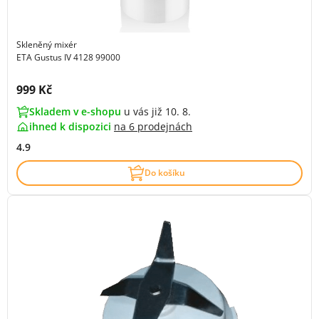
Skleněný mixér
ETA Gustus IV 4128 99000
Cena s DPH:
999 Kč
Skladem v e-shopu
u vás již 10. 8.
ihned k dispozici
na
6 prodejnách
4.9
Do košíku