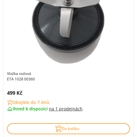
Vložka nožová
ETA 1028 00360
Cena s DPH:
499 Kč
Obvykle do 7 dnů
ihned k dispozici
na
1 prodejnách
Do košíku