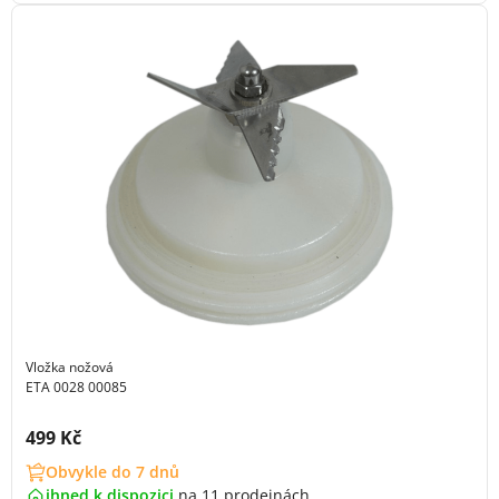
Vložka nožová
ETA 0028 00085
Cena s DPH:
499 Kč
Obvykle do 7 dnů
ihned k dispozici
na
11 prodejnách