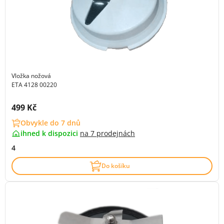
Vložka nožová
ETA 4128 00220
Cena s DPH:
499 Kč
Obvykle do 7 dnů
ihned k dispozici
na
7 prodejnách
4
Do košíku