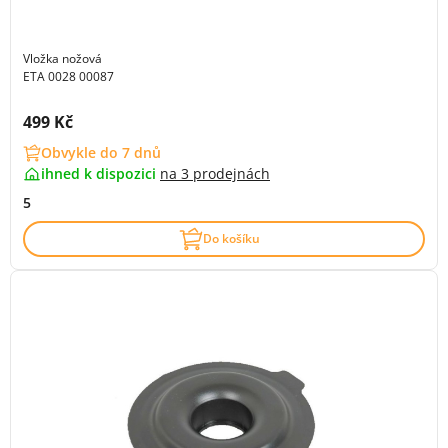
Vložka nožová
ETA 0028 00087
Cena s DPH:
499 Kč
Obvykle do 7 dnů
ihned k dispozici
na
3 prodejnách
5
Do košíku