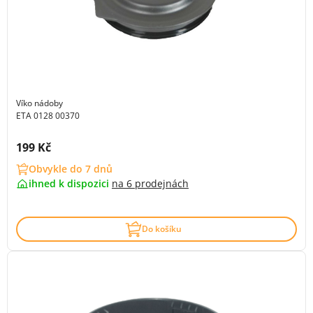
Víko nádoby
ETA 0128 00370
Cena s DPH:
199 Kč
Obvykle do 7 dnů
ihned k dispozici
na
6 prodejnách
Do košíku