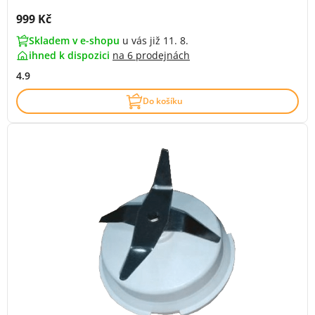
Cena s DPH:
999 Kč
Skladem v e-shopu
u vás již 11. 8.
ihned k dispozici
na
6 prodejnách
4.9
Do košíku