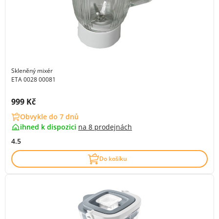
Skleněný mixér
ETA 0028 00081
Cena s DPH:
999 Kč
Obvykle do 7 dnů
ihned k dispozici
na
8 prodejnách
4.5
Do košíku