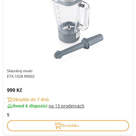
Skleněný mixér
ETA 1028 99002
Cena s DPH:
999 Kč
Obvykle do 7 dnů
ihned k dispozici
na
13 prodejnách
5
Do košíku