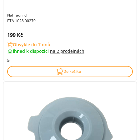
Náhradní díl
ETA 1028 00270
Cena s DPH:
199 Kč
Obvykle do 7 dnů
ihned k dispozici
na
2 prodejnách
5
Do košíku