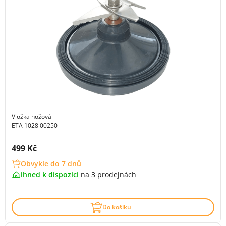
Vložka nožová
ETA 1028 00250
Cena s DPH:
499 Kč
Obvykle do 7 dnů
ihned k dispozici
na
3 prodejnách
Do košíku