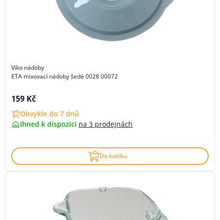
Víko nádoby
ETA mixovací nádoby šedé 0028 00072
Cena s DPH:
159 Kč
Obvykle do 7 dnů
ihned k dispozici
na
3 prodejnách
Do košíku