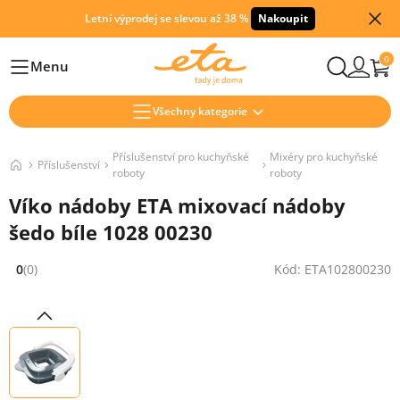
Letní výprodej se slevou až 38 %
Nakoupit
0
Menu
Hlavní
Všechny kategorie
Příslušenství pro kuchyňské
Mixéry pro kuchyňské
Příslušenství
roboty
roboty
Víko nádoby ETA mixovací nádoby
šedo bíle 1028 00230
0
(0)
Kód: ETA102800230
Hodnocení: 0 z 5 (0 recenzí)