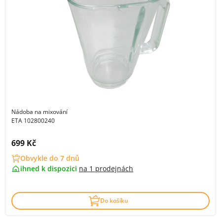
Nádoba na mixování
ETA 102800240
Cena s DPH:
699 Kč
Obvykle do 7 dnů
ihned k dispozici
na
1 prodejnách
Do košíku