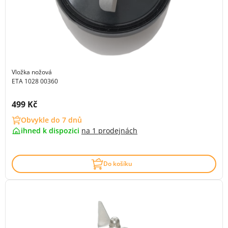
Vložka nožová
ETA 1028 00360
Cena s DPH:
499 Kč
Obvykle do 7 dnů
ihned k dispozici
na
1 prodejnách
Do košíku