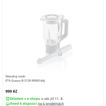
Skleněný mixér
ETA Gustus III 3128 99000 bílý
Cena s DPH:
999 Kč
Skladem v e-shopu
u vás již 11. 8.
ihned k dispozici
na
6 prodejnách