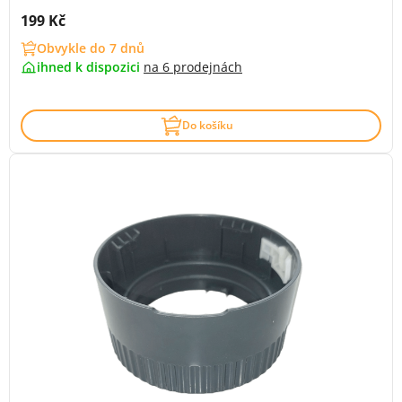
Cena s DPH:
199 Kč
Obvykle do 7 dnů
ihned k dispozici
na
6 prodejnách
Do košíku