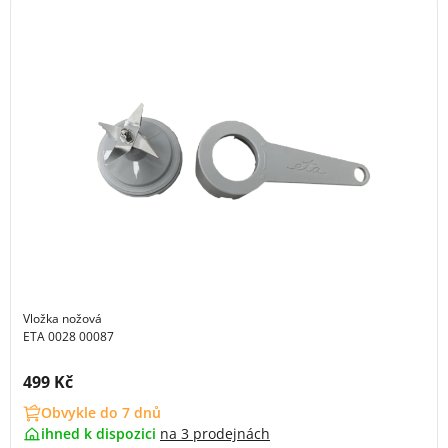
Vložka nožová
ETA 0028 00087
Cena s DPH:
499 Kč
Obvykle do 7 dnů
ihned k dispozici
na
3 prodejnách