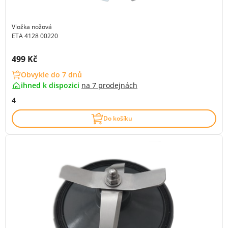
Vložka nožová
ETA 4128 00220
Cena s DPH:
499 Kč
Obvykle do 7 dnů
ihned k dispozici
na
7 prodejnách
4
Do košíku