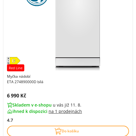
Red Line
Myčka nádobí
ETA 274890000D bílá
Cena s DPH:
6 990 Kč
Skladem v e-shopu
u vás již 11. 8.
ihned k dispozici
na
1 prodejnách
4.7
Do košíku