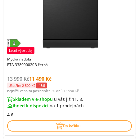
Letní výprodej
Myčka nádobí
ETA 338090020B černá
Původní cena s DPH:
Cena s DPH:
13 990 Kč
11 490 Kč
Ušetříte 2 500 Kč
-18%
nejnižší cena za posledních 30 dnů
13 990 Kč
Skladem v e-shopu
u vás již 11. 8.
ihned k dispozici
na
1 prodejnách
4.6
Do košíku