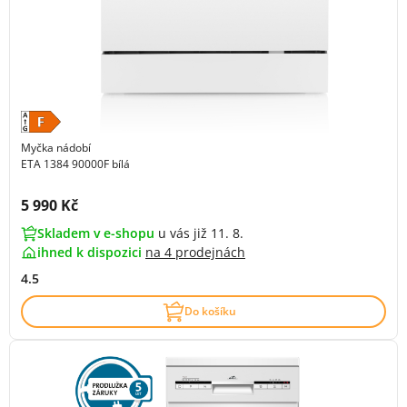
Myčka nádobí
ETA 1384 90000F bílá
Cena s DPH:
5 990 Kč
Skladem v e-shopu
u vás již 11. 8.
ihned k dispozici
na
4 prodejnách
4.5
Do košíku