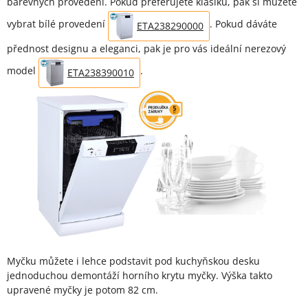
barevných provedení. Pokud preferujete klasiku, pak si můžete
vybrat bílé provedení
. Pokud dáváte
ETA238290000
přednost designu a eleganci, pak je pro vás ideální nerezový
model
.
ETA238390010
Myčku můžete i lehce podstavit pod kuchyňskou desku
jednoduchou demontáží horního krytu myčky. Výška takto
upravené myčky je potom 82 cm.