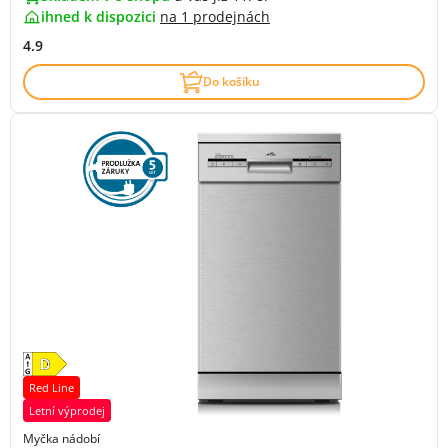
ihned k dispozici
na
1 prodejnách
4.9
Do košíku
Red Line
Letní výprodej
Myčka nádobí