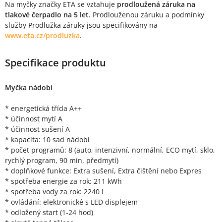
Na myčky značky ETA se vztahuje
prodloužená záruka na
tlakové čerpadlo na 5 let
. Prodlouženou záruku a podmínky
služby Prodlužka záruky jsou specifikovány na
www.eta.cz/prodluzka
.
Specifikace produktu
Myčka nádobí
* energetická třída A++
* účinnost mytí A
* účinnost sušení A
* kapacita: 10 sad nádobí
* počet programů: 8 (auto, intenzivní, normální, ECO mytí, sklo,
rychlý program, 90 min, předmytí)
* doplňkové funkce: Extra sušení, Extra čištění nebo Expres
* spotřeba energie za rok: 211 kWh
* spotřeba vody za rok: 2240 l
* ovládání: elektronické s LED displejem
* odložený start (1-24 hod)