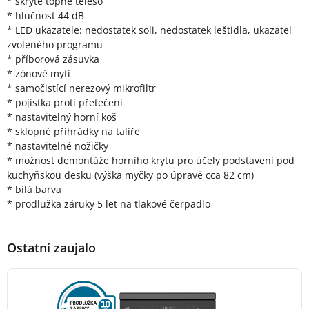
* skryté topné těleso
* hlučnost 44 dB
* LED ukazatele: nedostatek soli, nedostatek leštidla, ukazatel
zvoleného programu
* příborová zásuvka
* zónové mytí
* samočistící nerezový mikrofiltr
* pojistka proti přetečení
* nastavitelný horní koš
* sklopné přihrádky na talíře
* nastavitelné nožičky
* možnost demontáže horního krytu pro účely podstavení pod
kuchyňskou desku (výška myčky po úpravě cca 82 cm)
* bílá barva
* prodlužka záruky 5 let na tlakové čerpadlo
Ostatní zaujalo