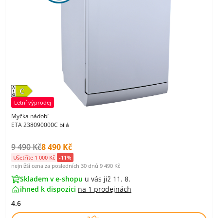
Letní výprodej
Myčka nádobí
ETA 238090000C bílá
Původní cena s DPH:
Cena s DPH:
9 490 Kč
8 490 Kč
Ušetříte 1 000 Kč
-11%
nejnižší cena za posledních 30 dnů
9 490 Kč
Skladem v e-shopu
u vás již 11. 8.
ihned k dispozici
na
1 prodejnách
4.6