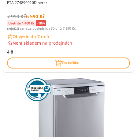
ETA 274890010D nerez
Původní cena s DPH:
Cena s DPH:
7 990 Kč
6 590 Kč
Ušetříte 1 400 Kč
-18%
nejnižší cena za posledních 30 dnů
7 990 Kč
Obvykle do 7 dnů
Není skladem
na
prodejnách
4.8
Do košíku