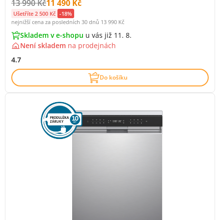
Původní cena s DPH:
Cena s DPH:
13 990 Kč
11 490 Kč
Ušetříte 2 500 Kč
-18%
nejnižší cena za posledních 30 dnů
13 990 Kč
Skladem v e-shopu
u vás již 11. 8.
Není skladem
na
prodejnách
4.7
Do košíku