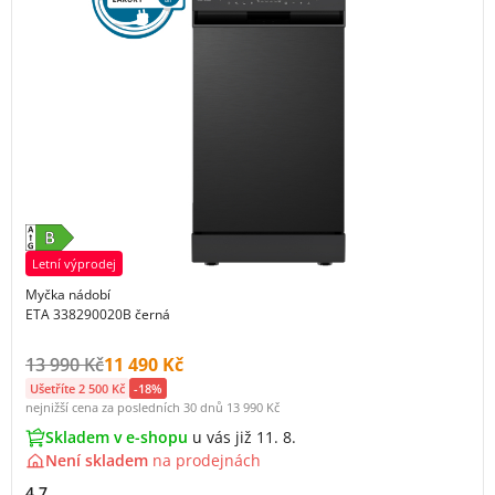
Letní výprodej
Myčka nádobí
ETA 338290020B černá
Původní cena s DPH:
Cena s DPH:
13 990 Kč
11 490 Kč
Ušetříte 2 500 Kč
-18%
nejnižší cena za posledních 30 dnů
13 990 Kč
Skladem v e-shopu
u vás již 11. 8.
Není skladem
na
prodejnách
4.7