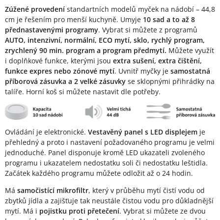
Zúžené provedení
standartních modelů myček na nádobí – 44,8
cm je řešením pro menší kuchyně. Umyje
10 sad a to až 8
přednastavenými programy
. Vybrat si můžete z programů
AUTO, intenzivní, normální, ECO mytí, sklo, rychlý program,
zrychlený 90 min. program a program předmytí.
Můžete využít
i doplňkové funkce, kterými jsou
extra sušení, extra čištění,
funkce expres nebo zónové mytí
. Uvnitř myčky je
samostatná
příborová zásuvka a 2 velké zásuvky
se sklopnými přihrádky na
talíře. Horní koš si můžete nastavit dle potřeby.
Ovládání je elektronické.
Vestavěný panel s LED displejem
je
přehledný a proto i nastavení požadovaného programu je velmi
jednoduché. Panel disponuje kromě LED ukazateli zvoleného
programu i ukazatelem nedostatku soli či nedostatku leštidla.
Začátek každého programu můžete odložit až o 24 hodin.
Má
samočistící mikrofiltr
, který v průběhu mytí čistí vodu od
zbytků jídla a zajišťuje tak neustále čistou vodu pro důkladnější
mytí. Má i
pojistku proti přetečení
. Vybrat si můžete ze dvou