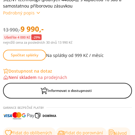
samostatnou příborovou zásuvkou
Podrobný popis
9 990,-
13 990,-
Ušetříte 4 000 Kč
-29%
nejnižší cena za posledních 30 dnů 13 990 Kč
Na splátky od 999 Kč / měsíc
Spočítat splátky
Dostupnost na dotaz
Není skladem
na
prodejnách
Informovat o dostupnosti
GARANCE BEZPEČNÉ PLATBY
Přidat do oblíbených
Přidat do porovnání
Návod