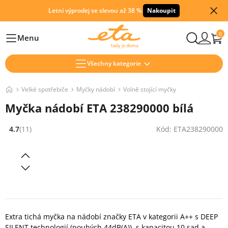
Letní výprodej se slevou až 38 %
Nakoupit
0
Menu
Hlavní
Všechny kategorie
Velké spotřebiče
Myčky nádobí
Volně stojící myčky
Myčka nádobí ETA 238290000 bílá
4.7
(11)
Kód: ETA238290000
Hodnocení: 4.7 z 5 (11 recenzí)
Extra tichá myčka na nádobí značky ETA v kategorii A++ s DEEP
SILENT technologií (pouhých 44dB(A)), s kapacitou 10 sad a