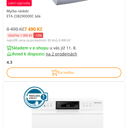
Letní výprodej
Myčka nádobí
ETA 238290000C bílá
Původní cena s DPH:
Cena s DPH:
8 490 Kč
7 490 Kč
Ušetříte 1 000 Kč
-12%
nejnižší cena za posledních 30 dnů
8 490 Kč
Skladem v e-shopu
u vás již 11. 8.
ihned k dispozici
na
2 prodejnách
4.3
Do košíku