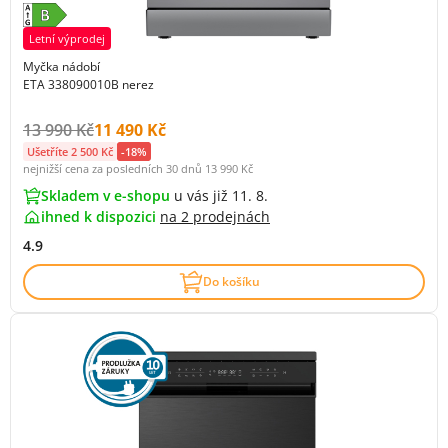
Letní výprodej
Myčka nádobí
ETA 338090010B nerez
Původní cena s DPH:
Cena s DPH:
13 990 Kč
11 490 Kč
Ušetříte 2 500 Kč
-18%
nejnižší cena za posledních 30 dnů
13 990 Kč
Skladem v e-shopu
u vás již 11. 8.
ihned k dispozici
na
2 prodejnách
4.9
Do košíku