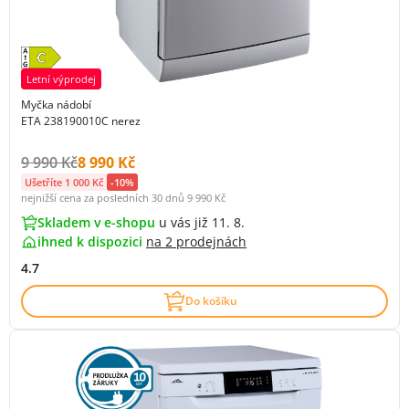
Letní výprodej
Myčka nádobí
ETA 238190010C nerez
Původní cena s DPH:
Cena s DPH:
9 990 Kč
8 990 Kč
Ušetříte 1 000 Kč
-10%
nejnižší cena za posledních 30 dnů
9 990 Kč
Skladem v e-shopu
u vás již 11. 8.
ihned k dispozici
na
2 prodejnách
4.7
Do košíku