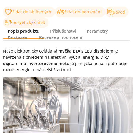
Přidat do oblíbených
Přidat do porovnání
Návod
Energetický štítek
Popis produktu
Příslušenství
Parametry
Ke stažení
Recenze a hodnocení
Popis produktu
Naše elektronicky ovládaná
myčka ETA
s
LED displejem
je
navržena s ohledem na efektivní využití energie. Díky
digitálnímu invertorovému motoru
je myčka tichá, spotřebuje
méně energie a má delší životnost.