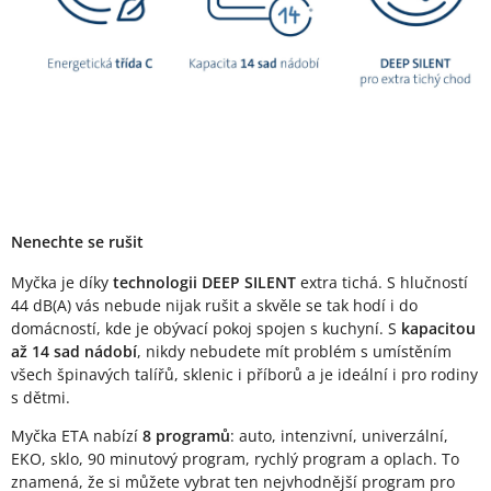
Nenechte se rušit
Myčka je díky
technologii DEEP SILENT
extra tichá. S hlučností
44 dB(A) vás nebude nijak rušit a skvěle se tak hodí i do
domácností, kde je obývací pokoj spojen s kuchyní. S
kapacitou
až 14 sad nádobí
, nikdy nebudete mít problém s umístěním
všech špinavých talířů, sklenic i příborů a je ideální i pro rodiny
s dětmi.
Myčka ETA nabízí
8 programů
: auto, intenzivní, univerzální,
EKO, sklo, 90 minutový program, rychlý program a oplach. To
znamená, že si můžete vybrat ten nejvhodnější program pro