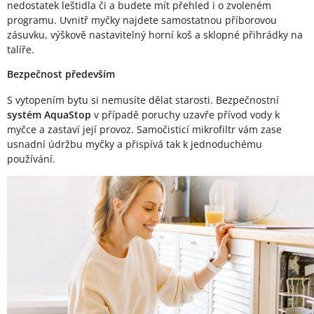
nedostatek leštidla či a budete mít přehled i o zvoleném
programu. Uvnitř myčky najdete samostatnou příborovou
zásuvku, výškově nastavitelný horní koš a sklopné přihrádky na
talíře.
Bezpečnost především
S vytopením bytu si nemusíte dělat starosti. Bezpečnostní
systém AquaStop
v případě poruchy uzavře přívod vody k
myčce a zastaví její provoz. Samočisticí mikrofiltr vám zase
usnadní údržbu myčky a přispívá tak k jednoduchému
používání.