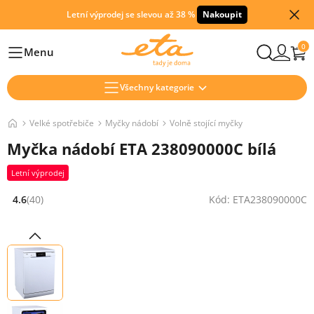
Letní výprodej se slevou až 38 %
Nakoupit
0
Menu
Hlavní
Všechny kategorie
Velké spotřebiče
Myčky nádobí
Volně stojící myčky
Myčka nádobí ETA 238090000C bílá
Letní výprodej
4.6
(40)
Kód: ETA238090000C
Hodnocení: 4.6 z 5 (40 recenzí)