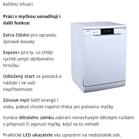
každou situaci.
Práci s myčkou usnadňují i
další funkce:
Extra čištění
pro opravdu
špinavé kousky
Expres+
pro ty, co chtějí
rychlé umytí oblíbeného
hrníčku
Odložený start
se postará o
nádobí i ve vaší
nepřítomnosti
Zónové mytí
šetří energii i
vodu, pokud chcete naplnit třeba jen polovinu myčky
Funkce
dětského zámku
zabrání nenechavým dětským ručkám
v přepnutí či vypnutí myčky, když se to nehodí
Praktické
LED ukazatele
vás upozorní na nedostatek soli,