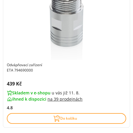
Odvápňovací zařízení
ETA 794690000
Cena s DPH:
439 Kč
Skladem v e-shopu
u vás již 11. 8.
ihned k dispozici
na
39 prodejnách
4.8
Do košíku