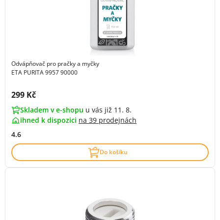
Odvápňovač pro pračky a myčky
ETA PURITA 9957 90000
Cena s DPH:
299 Kč
Skladem v e-shopu
u vás již 11. 8.
ihned k dispozici
na
39 prodejnách
4.6
Do košíku