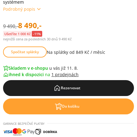
systémem
Podrobný popis
8 490,-
9 490,-
Ušetříte 1 000 Kč
-11%
nejnižší cena za posledních 30 dnů 9 490 Kč
Na splátky od 849 Kč / měsíc
Spočítat splátky
Skladem v e-shopu
u vás již 11. 8.
ihned k dispozici
na
1 prodejnách
Rezervovat
Do košíku
GARANCE BEZPEČNÉ PLATBY