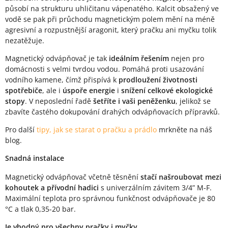
působí na strukturu uhličitanu vápenatého. Kalcit obsažený ve
vodě se pak při průchodu magnetickým polem mění na méně
agresivní a rozpustnější aragonit, který pračku ani myčku tolik
nezatěžuje.
Magnetický odvápňovač je tak
ideálním řešením
nejen pro
domácnosti s velmi tvrdou vodou. Pomáhá proti usazování
vodního kamene, čímž přispívá k
prodloužení životnosti
spotřebiče
, ale i
úspoře energie
i
snížení celkové ekologické
stopy
. V neposlední řadě
šetříte i vaši peněženku
, jelikož se
zbavíte častého dokupování drahých odvápňovacích přípravků.
Pro další
tipy, jak se starat o pračku a prádlo
mrkněte na náš
blog.
Snadná instalace
Magnetický odvápňovač včetně těsnění
stačí našroubovat mezi
kohoutek a přívodní hadici
s univerzálním závitem 3/4” M-F.
Maximální teplota pro správnou funkčnost odvápňovače je 80
°C a tlak 0,35-20 bar.
Je vhodný pro všechny pračky i myčky.