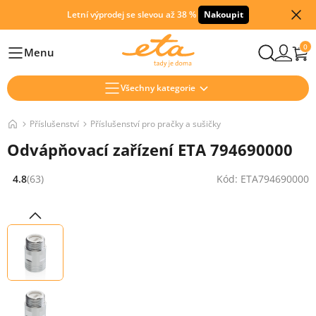
Letní výprodej se slevou až 38 %
Nakoupit
0
Menu
Hlavní
Všechny kategorie
Příslušenství
Příslušenství pro pračky a sušičky
Odvápňovací zařízení ETA 794690000
4.8
(63)
Kód: ETA794690000
Hodnocení: 4.8 z 5 (63 recenzí)