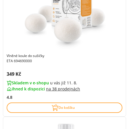
Vlněné koule do sušičky
ETA 694690000
Cena s DPH:
349 Kč
Skladem v e-shopu
u vás již 11. 8.
ihned k dispozici
na
38 prodejnách
4.8
Do košíku