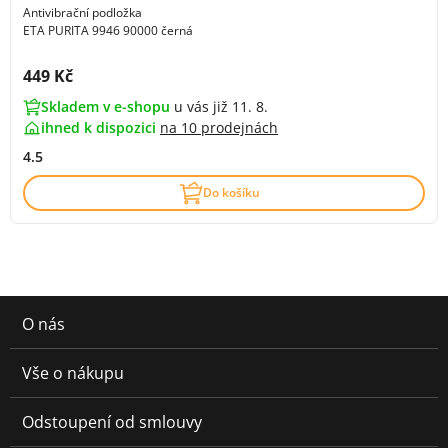
Antivibrační podložka
ETA PURITA 9946 90000 černá
Cena s DPH:
449 Kč
Skladem v e-shopu
u vás již 11. 8.
ihned k dispozici
na
10 prodejnách
4.5
Do košíku
O nás
Vše o nákupu
Odstoupení od smlouvy