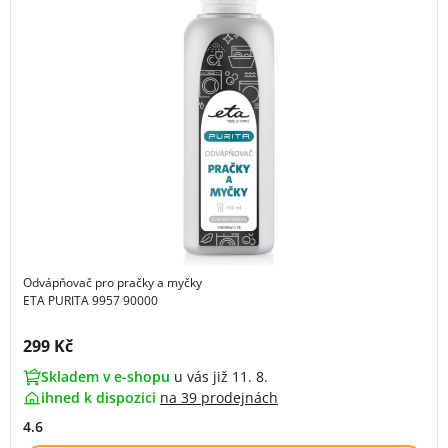
Odvápňovač pro pračky a myčky
ETA PURITA 9957 90000
Cena s DPH:
299 Kč
Skladem v e-shopu
u vás již 11. 8.
ihned k dispozici
na
39 prodejnách
4.6