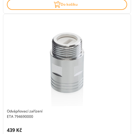
Do košíku
Odvápňovací zařízení
ETA 794690000
Cena s DPH:
439 Kč