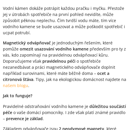
Vodní kámen dokáže potrápit každou pračku i myčku. Přestože
jej v útrobách spotřebiče na první pohled nevidíte, může
způsobit pěknou neplechu. Čím tvrdší vodu máte, tím více
vodního kamene se bude usazovat a může poškodit spotřebič i
ucpat potrubí.
Magnetický odvápňovač
je jednoduchým řešením, které
pomůže
omezit usazování vodního kamene
především pro ty z
vás, kdo zapomínají na pravidelnou odvápňovací kůru.
Doporučujeme však
pravidelnou péči
o spotřebiče
nezanedbávat a práci magnetického odvápňovače doplnit
například surovinami, které máte běžně doma –
ocet a
citronová šťáva
. Tipy, jak na ekologickou domácnost najdete na
našem blogu
.
Jak to funguje?
Pravidelné odstraňování vodního kamene je
důležitou součástí
péče
o vaše domácí pomocníky. I zde však platí známé pravidlo
–
prevence je základ
.
Základem odvápňovače jsou
2 neodymové magnety
, které