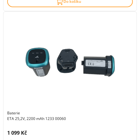
Do košíku
Baterie
ETA 25,2V, 2200 mAh 1233 00060
Cena s DPH:
1 099 Kč