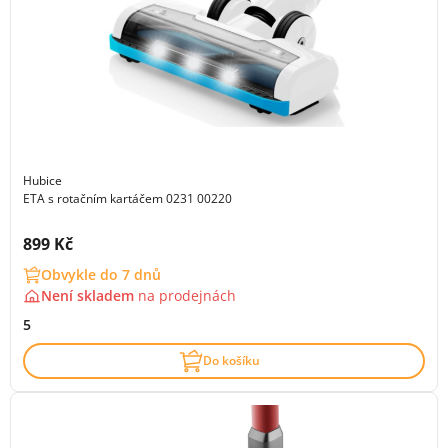
Hubice
ETA s rotačním kartáčem 0231 00220
Cena s DPH:
899 Kč
Obvykle do 7 dnů
Není skladem
na
prodejnách
5
Do košíku