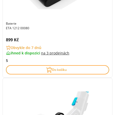
Baterie
ETA 1212 00080
Cena s DPH:
899 Kč
Obvykle do 7 dnů
ihned k dispozici
na
3 prodejnách
5
Do košíku