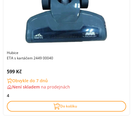
Hubice
ETA s kartáčem 2449 00040
Cena s DPH:
599 Kč
Obvykle do 7 dnů
Není skladem
na
prodejnách
4
Do košíku