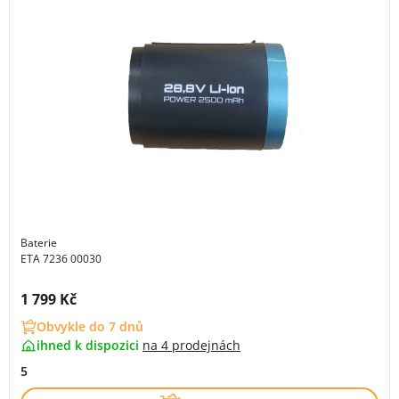
Baterie
ETA 7236 00030
Cena s DPH:
1 799 Kč
Obvykle do 7 dnů
ihned k dispozici
na
4 prodejnách
5