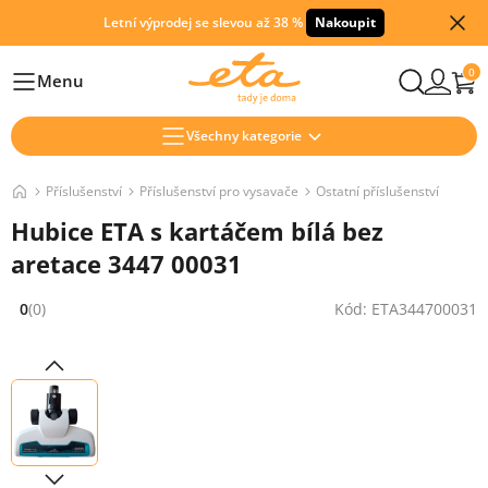
Letní výprodej se slevou až 38 %
Nakoupit
0
Menu
Hlavní
Všechny kategorie
Příslušenství
Příslušenství pro vysavače
Ostatní příslušenství
Hubice ETA s kartáčem bílá bez
aretace 3447 00031
0
(0)
Kód: ETA344700031
Hodnocení: 0 z 5 (0 recenzí)