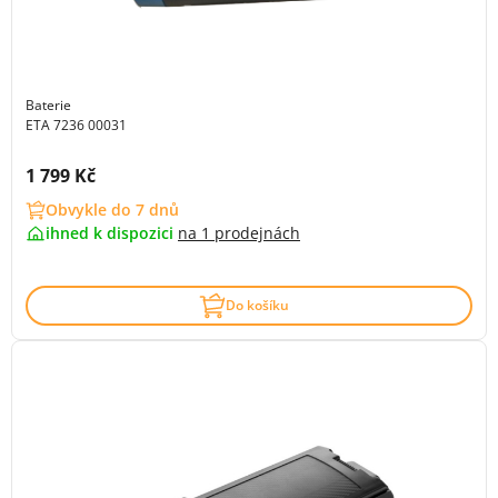
Baterie
ETA 7236 00031
Cena s DPH:
1 799 Kč
Obvykle do 7 dnů
ihned k dispozici
na
1 prodejnách
Do košíku