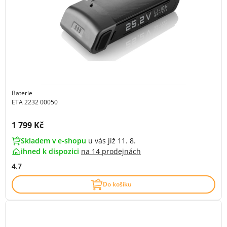
Baterie
ETA 2232 00050
Cena s DPH:
1 799 Kč
Skladem v e-shopu
u vás již 11. 8.
ihned k dispozici
na
14 prodejnách
4.7
Do košíku