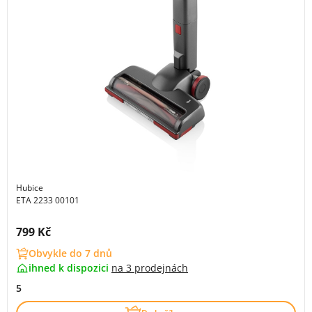
Hubice
ETA 2233 00101
Cena s DPH:
799 Kč
Obvykle do 7 dnů
ihned k dispozici
na
3 prodejnách
5