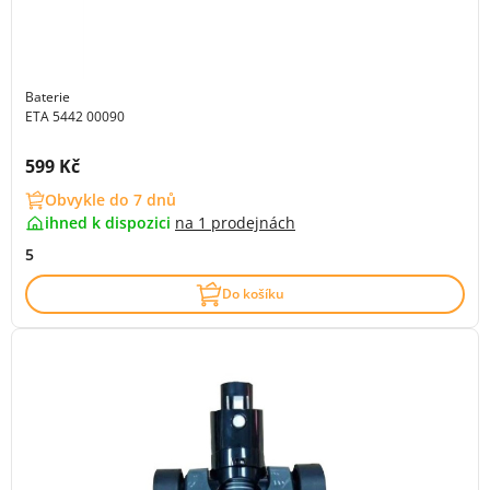
Baterie
ETA 5442 00090
Cena s DPH:
599 Kč
Obvykle do 7 dnů
ihned k dispozici
na
1 prodejnách
5
Do košíku