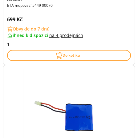
ETA mopovací 5449 00070
Cena s DPH:
699 Kč
Obvykle do 7 dnů
ihned k dispozici
na
4 prodejnách
1
Do košíku