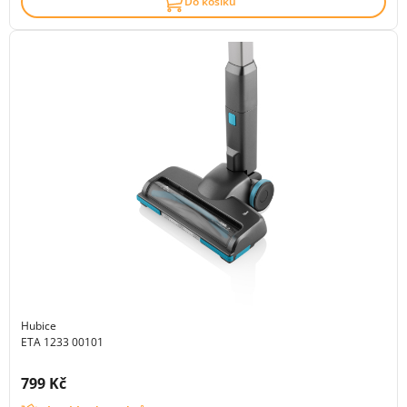
Do košíku
Hubice
ETA 1233 00101
Cena s DPH:
799 Kč