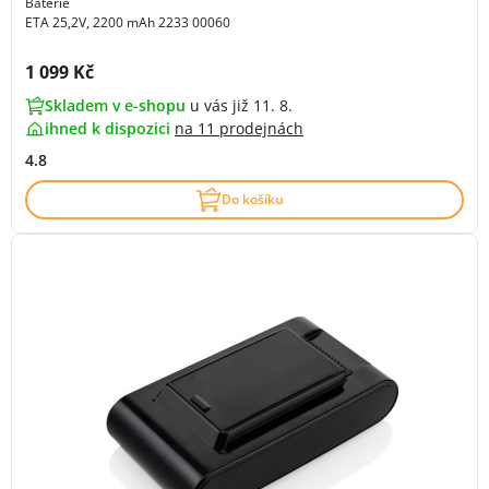
Baterie
ETA 25,2V, 2200 mAh 2233 00060
Cena s DPH:
1 099 Kč
Skladem v e-shopu
u vás již 11. 8.
ihned k dispozici
na
11 prodejnách
4.8
Do košíku