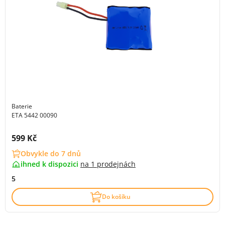
Baterie
ETA 5442 00090
Cena s DPH:
599 Kč
Obvykle do 7 dnů
ihned k dispozici
na
1 prodejnách
5
Do košíku