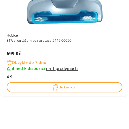
Hubice
ETA s kartáčem bez aretace 5449 00050
Cena s DPH:
699 Kč
Obvykle do 7 dnů
ihned k dispozici
na
1 prodejnách
4.9
Do košíku