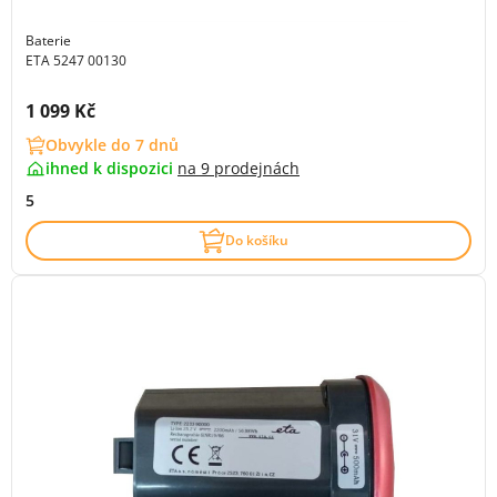
Baterie
ETA 5247 00130
Cena s DPH:
1 099 Kč
Obvykle do 7 dnů
ihned k dispozici
na
9 prodejnách
5
Do košíku