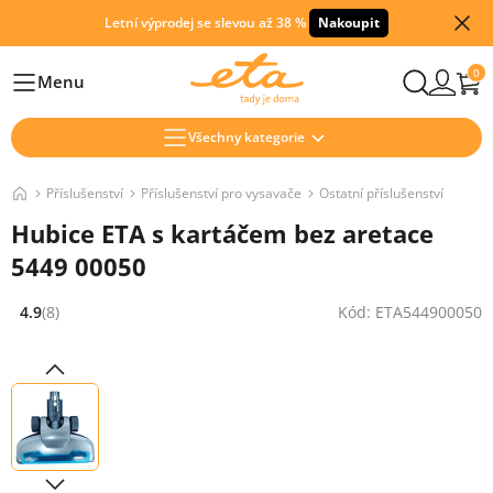
Letní výprodej se slevou až 38 %
Nakoupit
0
Menu
Hlavní
Všechny kategorie
Příslušenství
Příslušenství pro vysavače
Ostatní příslušenství
Hubice ETA s kartáčem bez aretace
5449 00050
4.9
(8)
Kód: ETA544900050
Hodnocení: 4.9 z 5 (8 recenzí)