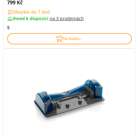
Cena s DPH:
799 Kč
Obvykle do 7 dnů
ihned k dispozici
na
3 prodejnách
5
Do košíku