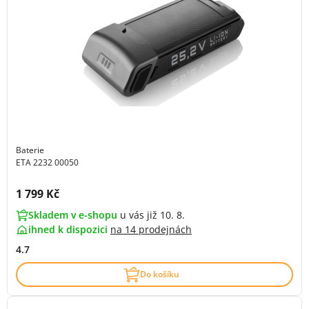
Baterie
ETA 2232 00050
Cena s DPH:
1 799 Kč
Skladem v e-shopu
u vás již 10. 8.
ihned k dispozici
na
14 prodejnách
4.7
Do košíku