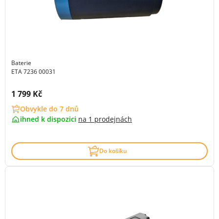
Baterie
ETA 7236 00031
Cena s DPH:
1 799 Kč
Obvykle do 7 dnů
ihned k dispozici
na
1 prodejnách
Do košíku