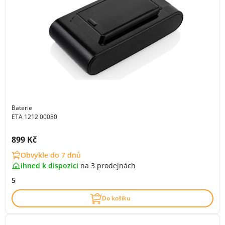
Baterie
ETA 1212 00080
Cena s DPH:
899 Kč
Obvykle do 7 dnů
ihned k dispozici
na
3 prodejnách
5
Do košíku