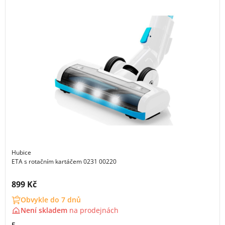
Hubice
ETA s rotačním kartáčem 0231 00220
Cena s DPH:
899 Kč
Obvykle do 7 dnů
Není skladem
na
prodejnách
5