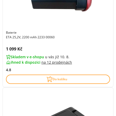
Baterie
ETA 25,2V, 2200 mAh 2233 00060
Cena s DPH:
1 099 Kč
Skladem v e-shopu
u vás již 10. 8.
ihned k dispozici
na
12 prodejnách
4.8
Do košíku