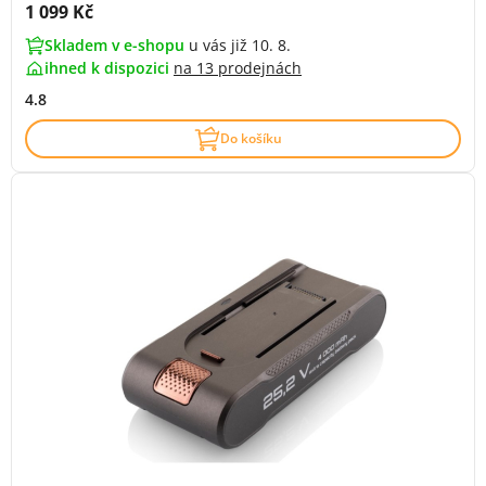
Cena s DPH:
1 099 Kč
Skladem v e-shopu
u vás již 10. 8.
ihned k dispozici
na
13 prodejnách
4.8
Do košíku