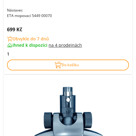
Nástavec
ETA mopovací 5449 00070
Cena s DPH:
699 Kč
Obvykle do 7 dnů
ihned k dispozici
na
4 prodejnách
1
Do košíku