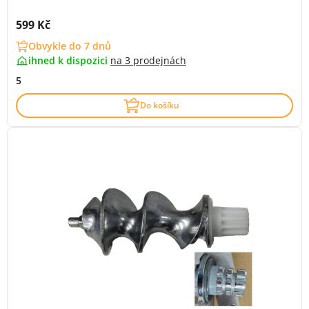
Cena s DPH:
599 Kč
Obvykle do 7 dnů
ihned k dispozici
na
3 prodejnách
5
Do košíku