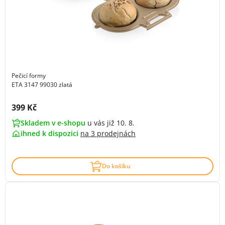
Pečicí formy
ETA 3147 99030 zlatá
Cena s DPH:
399 Kč
Skladem v e-shopu
u vás již 10. 8.
ihned k dispozici
na
3 prodejnách
Do košíku