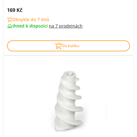
Cena s DPH:
169 Kč
Obvykle do 7 dnů
ihned k dispozici
na
7 prodejnách
Do košíku