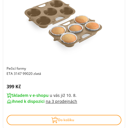
Pečicí formy
ETA 3147 99020 zlatá
Cena s DPH:
399 Kč
Skladem v e-shopu
u vás již 10. 8.
ihned k dispozici
na
3 prodejnách
Do košíku