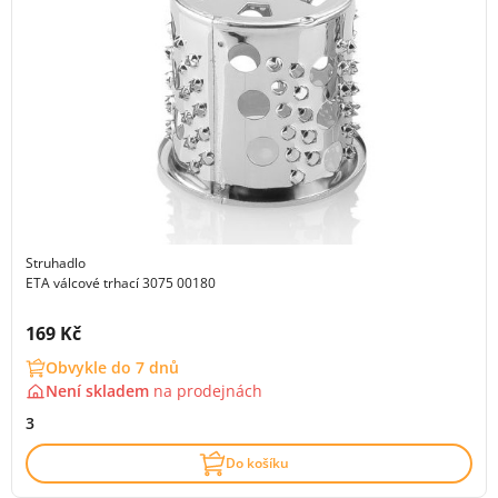
Struhadlo
ETA válcové trhací 3075 00180
Cena s DPH:
169 Kč
Obvykle do 7 dnů
Není skladem
na
prodejnách
3
Do košíku