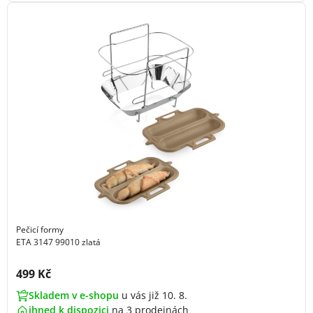
Pečicí formy
ETA 3147 99010 zlatá
Cena s DPH:
499 Kč
Skladem v e-shopu
u vás již 10. 8.
ihned k dispozici
na
3 prodejnách