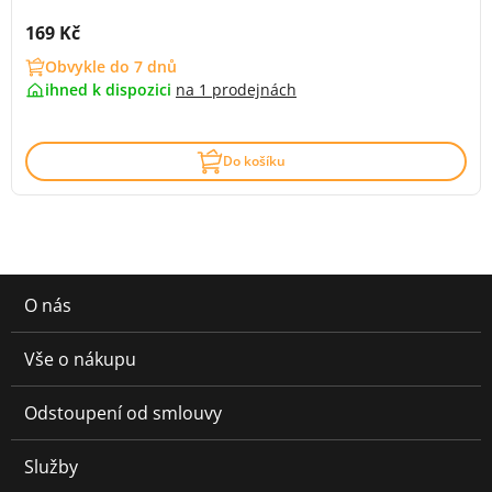
Cena s DPH:
169 Kč
Obvykle do 7 dnů
ihned k dispozici
na
1 prodejnách
Do košíku
O nás
Vše o nákupu
Odstoupení od smlouvy
Služby