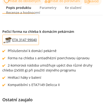
Přidat do oblíbených
Přidat do porovnání
Návod
Popis produktu
Parametry
Ke stažení
Recenze a hodnocení
Popis produktu
Pečící forma na chleba k domácím pekárnám
ETA 3147 99040
Příslušenství k domácí pekárně
Forma na chleba s antiadhézní povrchovou úpravou
2-komorová nádoba umožňuje upéct dva různé druhy
chleba (2x500 g) při použití stejného programu
Hnětací háky v balení
Kompatibilní s ETA7149 Delicca II
Ostatní zaujalo