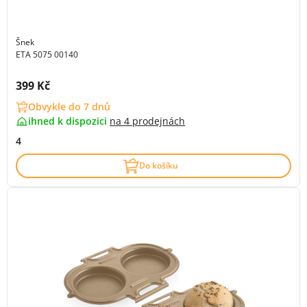
Šnek
ETA 5075 00140
Cena s DPH:
399 Kč
Obvykle do 7 dnů
ihned k dispozici
na
4 prodejnách
4
Do košíku