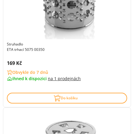
Struhadlo
ETA trhací 5075 00350
Cena s DPH:
169 Kč
Obvykle do 7 dnů
ihned k dispozici
na
1 prodejnách
Do košíku