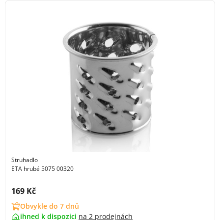
Struhadlo
ETA hrubé 5075 00320
Cena s DPH:
169 Kč
Obvykle do 7 dnů
ihned k dispozici
na
2 prodejnách