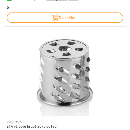
5
Do košíku
Struhadlo
ETA válcové hrubé 3075 00190