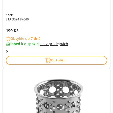
Šnek
ETA 3024 87040
Cena s DPH:
199 Kč
Obvykle do 7 dnů
ihned k dispozici
na
2 prodejnách
5
Do košíku