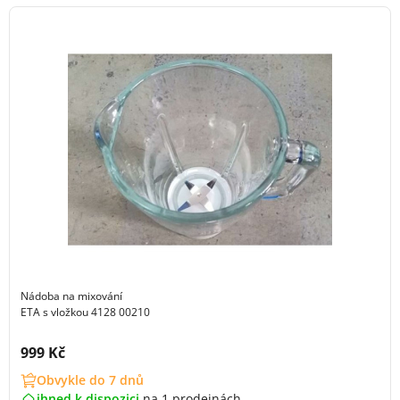
Nádoba na mixování
ETA s vložkou 4128 00210
Cena s DPH:
999 Kč
Obvykle do 7 dnů
ihned k dispozici
na
1 prodejnách