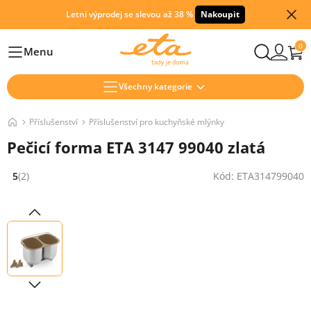
Letní výprodej se slevou až 38 %
Nakoupit
0
Menu
Hlavní
Všechny kategorie
Příslušenství
Příslušenství pro kuchyňské mlýnky
Pečicí forma ETA 3147 99040 zlatá
5
(2)
Kód: ETA314799040
Hodnocení: 5 z 5 (2 recenzí)