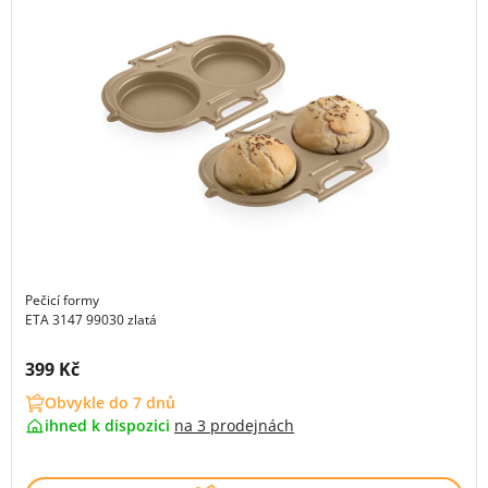
Pečicí formy
ETA 3147 99030 zlatá
Cena s DPH:
399 Kč
Obvykle do 7 dnů
ihned k dispozici
na
3 prodejnách