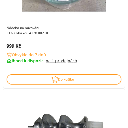
Nádoba na mixování
ETA s vložkou 4128 00210
Cena s DPH:
999 Kč
Obvykle do 7 dnů
ihned k dispozici
na
1 prodejnách
Do košíku