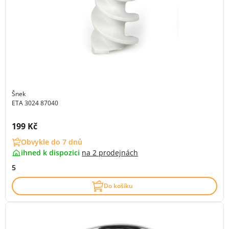
Šnek
ETA 3024 87040
Cena s DPH:
199 Kč
Obvykle do 7 dnů
ihned k dispozici
na
2 prodejnách
5
Do košíku