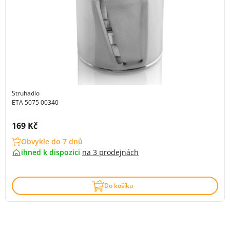
Struhadlo
ETA 5075 00340
Cena s DPH:
169 Kč
Obvykle do 7 dnů
ihned k dispozici
na
3 prodejnách
Do košíku