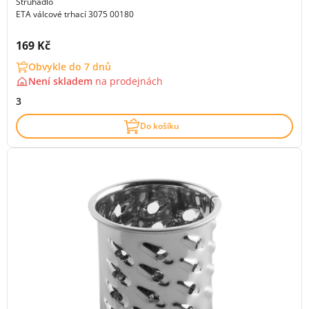
Struhadlo
ETA válcové trhací 3075 00180
Cena s DPH:
169 Kč
Obvykle do 7 dnů
Není skladem
na
prodejnách
3
Do košíku