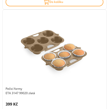
Do košíku
Pečicí formy
ETA 3147 99020 zlatá
Cena s DPH:
399 Kč