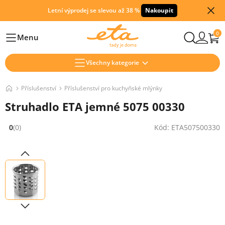
Letní výprodej se slevou až 38 %
Nakoupit
0
Menu
Hlavní
Všechny kategorie
Příslušenství
Příslušenství pro kuchyňské mlýnky
Struhadlo ETA jemné 5075 00330
0
(0)
Kód: ETA507500330
Hodnocení: 0 z 5 (0 recenzí)