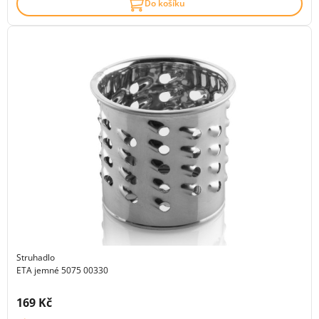
Do košíku
Struhadlo
ETA jemné 5075 00330
Cena s DPH:
169 Kč