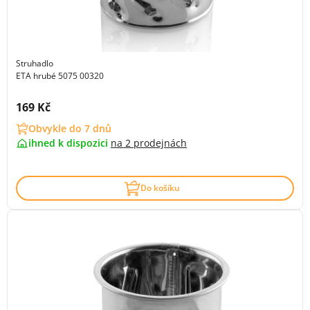
Struhadlo
ETA hrubé 5075 00320
Cena s DPH:
169 Kč
Obvykle do 7 dnů
ihned k dispozici
na
2 prodejnách
Do košíku