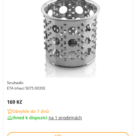
Struhadlo
ETA trhací 5075 00350
Cena s DPH:
169 Kč
Obvykle do 7 dnů
ihned k dispozici
na
1 prodejnách