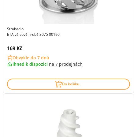
Struhadlo
ETA válcové hrubé 3075 00190
Cena s DPH:
169 Kč
Obvykle do 7 dnů
ihned k dispozici
na
7 prodejnách
Do košíku