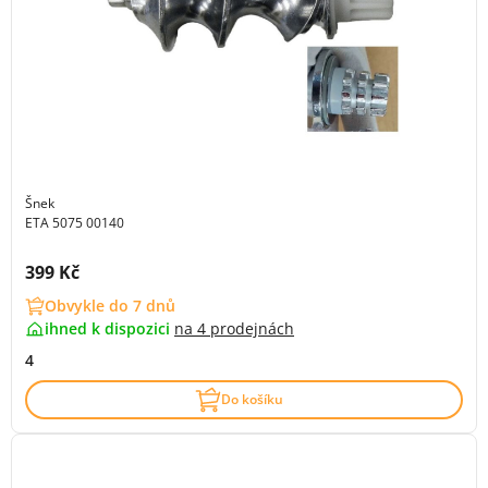
Šnek
ETA 5075 00140
Cena s DPH:
399 Kč
Obvykle do 7 dnů
ihned k dispozici
na
4 prodejnách
4
Do košíku