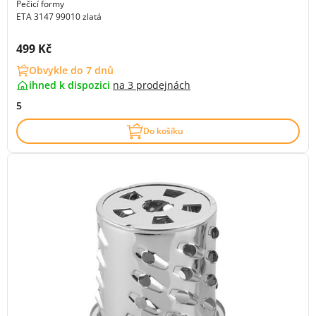
Pečicí formy
ETA 3147 99010 zlatá
Cena s DPH:
499 Kč
Obvykle do 7 dnů
ihned k dispozici
na
3 prodejnách
5
Do košíku