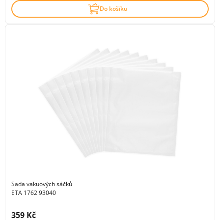
Do košíku
Sada vakuových sáčků
ETA 1762 93040
Cena s DPH:
359 Kč