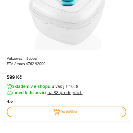
Vakuovací nádoba
ETA Atmos 4762 92000
Cena s DPH:
599 Kč
Skladem v e-shopu
u vás již 10. 8.
ihned k dispozici
na
38 prodejnách
4.6
Do košíku