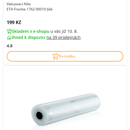
Vakuovací fólie
ETA Freshie 1762 00010 bílá
Cena s DPH:
199 Kč
Skladem v e-shopu
u vás již 10. 8.
ihned k dispozici
na
39 prodejnách
4.8
Do košíku