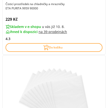
Čisticí prostředek na chladničky a mrazničky
ETA PURITA 9959 90000
Cena s DPH:
229 Kč
Skladem v e-shopu
u vás již 10. 8.
ihned k dispozici
na
39 prodejnách
4.3
Do košíku