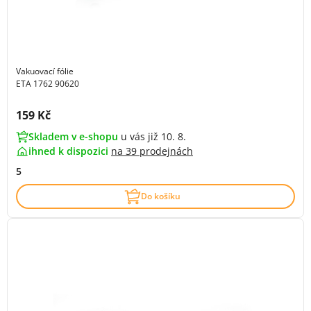
Vakuovací fólie
ETA 1762 90620
Cena s DPH:
159 Kč
Skladem v e-shopu
u vás již 10. 8.
ihned k dispozici
na
39 prodejnách
5
Do košíku