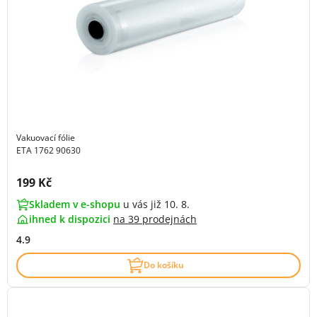
Vakuovací fólie
ETA 1762 90630
Cena s DPH:
199 Kč
Skladem v e-shopu
u vás již 10. 8.
ihned k dispozici
na
39 prodejnách
4.9
Do košíku