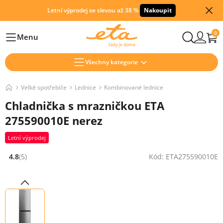
Letní výprodej se slevou až 38 %
Nakoupit
0
Menu
Hlavní
Všechny kategorie
Velké spotřebiče
Lednice
Kombinované lednice
Chladnička s mrazničkou ETA
275590010E nerez
Letní výprodej
4.8
(5)
Kód: ETA275590010E
Hodnocení: 4.8 z 5 (5 recenzí)