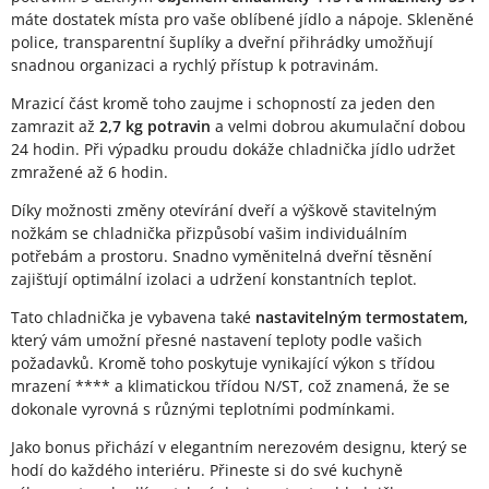
máte dostatek místa pro vaše oblíbené jídlo a nápoje. Skleněné
police, transparentní šuplíky a dveřní přihrádky umožňují
snadnou organizaci a rychlý přístup k potravinám.
Mrazicí část kromě toho zaujme i schopností za jeden den
zamrazit až
2,7 kg potravin
a velmi dobrou akumulační dobou
24 hodin. Při výpadku proudu dokáže chladnička jídlo udržet
zmražené až 6 hodin.
Díky možnosti změny otevírání dveří a výškově stavitelným
nožkám se chladnička přizpůsobí vašim individuálním
potřebám a prostoru. Snadno vyměnitelná dveřní těsnění
zajišťují optimální izolaci a udržení konstantních teplot.
Tato chladnička je vybavena také
nastavitelným termostatem,
který vám umožní přesné nastavení teploty podle vašich
požadavků. Kromě toho poskytuje vynikající výkon s třídou
mrazení **** a klimatickou třídou N/ST, což znamená, že se
dokonale vyrovná s různými teplotními podmínkami.
Jako bonus přichází v elegantním nerezovém designu, který se
hodí do každého interiéru. Přineste si do své kuchyně