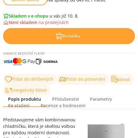
Skladem v e-shopu
u vás již 10. 8.
Není skladem
na
prodejnách
Do košíku
GARANCE BEZPEČNÉ PLATBY
Přidat do oblíbených
Přidat do porovnání
Návod
Energetický štítek
Popis produktu
Příslušenství
Parametry
Ke stažení
Recenze a hodnocení
Popis produktu
Představujeme vám kombinovanou
chladničku, která je skvělou volbou
pro každou moderní domácnost.