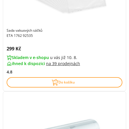
Sada vakuových sáčků
ETA 1762 92535
Cena s DPH:
299 Kč
Skladem v e-shopu
u vás již 10. 8.
ihned k dispozici
na
39 prodejnách
4.8
Do košíku