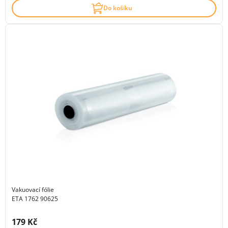
Do košíku
Vakuovací fólie
ETA 1762 90625
Cena s DPH:
179 Kč