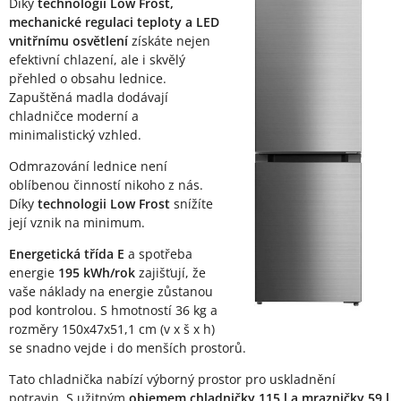
Díky
technologii Low Frost,
mechanické regulaci teploty a LED
vnitřnímu osvětlení
získáte nejen
efektivní chlazení, ale i skvělý
přehled o obsahu lednice.
Zapuštěná madla dodávají
chladničce moderní a
minimalistický vzhled.
Odmrazování lednice není
oblíbenou činností nikoho z nás.
Díky
technologii Low Frost
snížíte
její vznik na minimum.
Energetická třída E
a spotřeba
energie
195 kWh/rok
zajišťují, že
vaše náklady na energie zůstanou
pod kontrolou. S hmotností 36 kg a
rozměry 150x47x51,1 cm (v x š x h)
se snadno vejde i do menších prostorů.
Tato chladnička nabízí výborný prostor pro uskladnění
potravin. S užitným
objemem chladničky 115 l a mrazničky 59 l