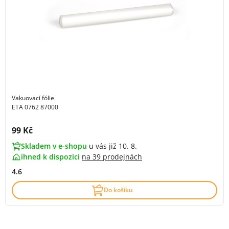
Vakuovací fólie
ETA 0762 87000
Cena s DPH:
99 Kč
Skladem v e-shopu
u vás již 10. 8.
ihned k dispozici
na
39 prodejnách
4.6
Do košíku