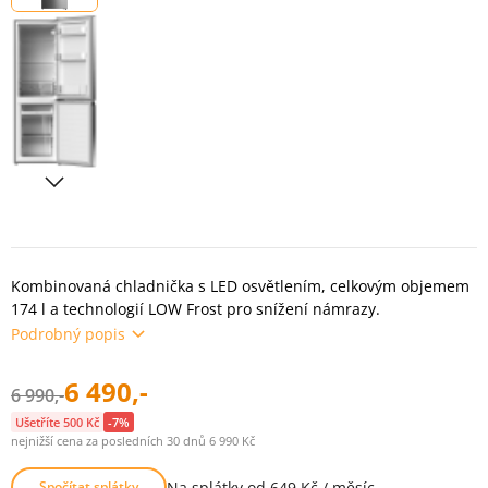
Kombinovaná chladnička s LED osvětlením, celkovým objemem
174 l a technologií LOW Frost pro snížení námrazy.
Podrobný popis
6 490,-
6 990,-
Ušetříte 500 Kč
-7%
nejnižší cena za posledních 30 dnů 6 990 Kč
Na splátky od 649 Kč / měsíc
Spočítat splátky