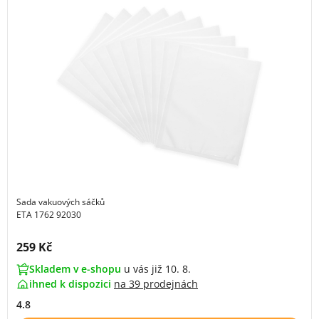
Sada vakuových sáčků
ETA 1762 92030
Cena s DPH:
259 Kč
Skladem v e-shopu
u vás již 10. 8.
ihned k dispozici
na
39 prodejnách
4.8