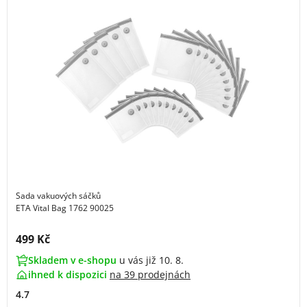
Sada vakuových sáčků
ETA Vital Bag 1762 90025
Cena s DPH:
499 Kč
Skladem v e-shopu
u vás již 10. 8.
ihned k dispozici
na
39 prodejnách
4.7