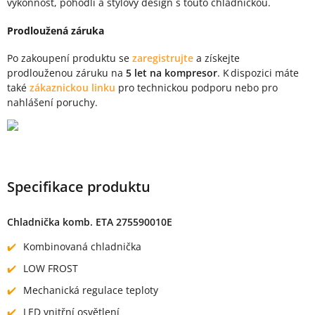
výkonnost, pohodlí a stylový design s touto chladničkou.
Prodloužená záruka
Po zakoupení produktu se
zaregistrujte
a získejte
prodlouženou záruku na
5 let na kompresor
. K dispozici máte
také
zákaznickou linku
pro technickou podporu nebo pro
nahlášení poruchy.
Specifikace produktu
Chladnička komb. ETA 275590010E
Kombinovaná chladnička
LOW FROST
Mechanická regulace teploty
LED vnitřní osvětlení