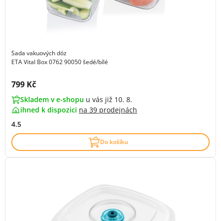
Sada vakuových dóz
ETA Vital Box 0762 90050 šedé/bílé
Cena s DPH:
799 Kč
Skladem v e-shopu
u vás již 10. 8.
ihned k dispozici
na
39 prodejnách
4.5
Do košíku