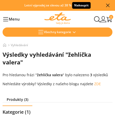
Letní výprodej se slevou až 38 %
Nakoupit
0
Menu
Hlavní
Všechny kategorie
Vyhledávání
Výsledky vyhledávání "žehlička
valera"
Pro hledanou frázi "
žehlička valera
" bylo nalezeno
3
výsledků
Nehledáte výrobky? Výsledky z našeho blogu najdete
ZDE
Filtrování výsledků
Produkty (3)
Kategorie (1)