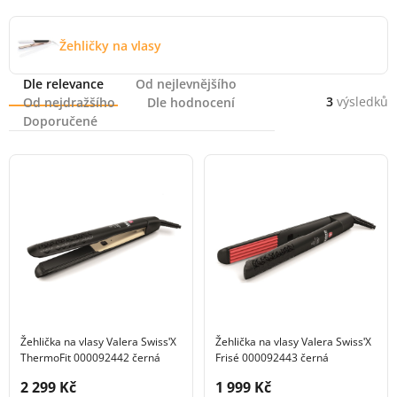
Žehličky na vlasy
Řazení
Dle relevance
Od nejlevnějšího
3
výsledků
Od nejdražšího
Dle hodnocení
Doporučené
Žehlička na vlasy Valera SwissʹX
Žehlička na vlasy Valera SwissʹX
ThermoFit 000092442 černá
Frisé 000092443 černá
Cena s DPH:
Cena s DPH:
2 299 Kč
1 999 Kč