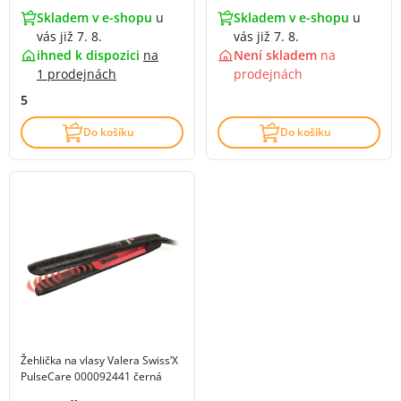
Skladem v e-shopu
u
Skladem v e-shopu
u
vás již 7. 8.
vás již 7. 8.
ihned k dispozici
na
Není skladem
na
1 prodejnách
prodejnách
5
Do košíku
Do košíku
Žehlička na vlasy Valera SwissʹX
PulseCare 000092441 černá