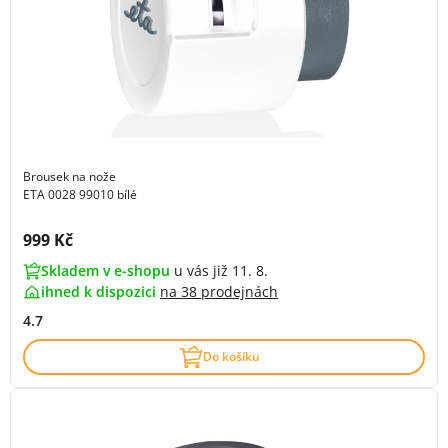
Brousek na nože
ETA 0028 99010 bílé
Cena s DPH:
999 Kč
Skladem v e-shopu
u vás již 11. 8.
ihned k dispozici
na
38 prodejnách
4.7
Do košíku