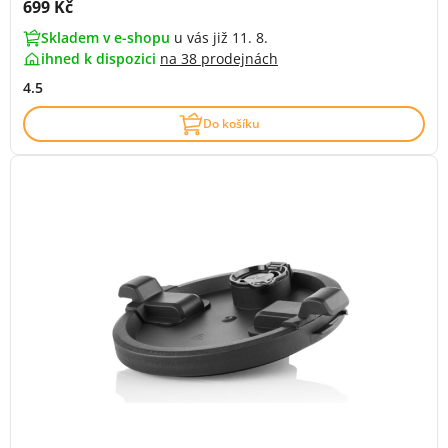
Cena s DPH:
699 Kč
Skladem v e-shopu
u vás již 11. 8.
ihned k dispozici
na
38 prodejnách
4.5
Do košíku