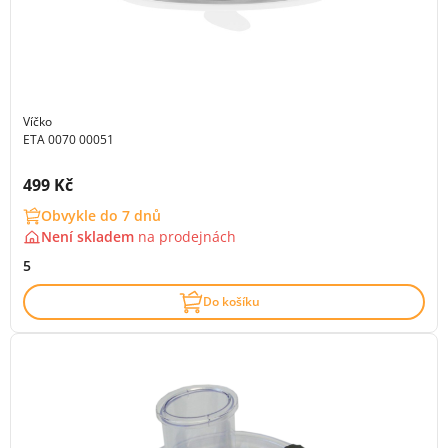
Víčko
ETA 0070 00051
Cena s DPH:
499 Kč
Obvykle do 7 dnů
Není skladem
na
prodejnách
5
Do košíku