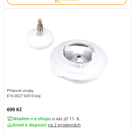
Přídavné strojky
ETA 0027 92010 bílý
Cena s DPH:
699 Kč
Skladem v e-shopu
u vás již 11. 8.
ihned k dispozici
na
2 prodejnách