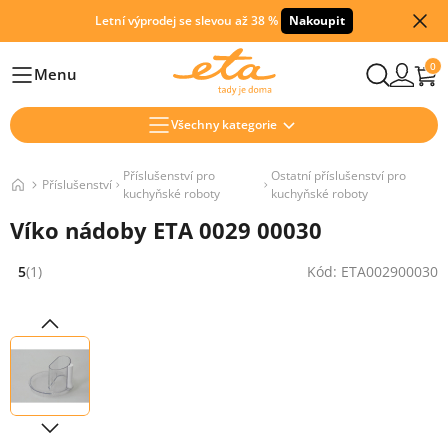
Letní výprodej se slevou až 38 %
Nakoupit
0
Menu
Hlavní
Všechny kategorie
Příslušenství pro
Ostatní příslušenství pro
Příslušenství
kuchyňské roboty
kuchyňské roboty
Víko nádoby ETA 0029 00030
5
(1)
Kód: ETA002900030
Hodnocení: 5 z 5 (1 recenzí)