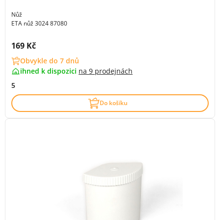
Nůž
ETA nůž 3024 87080
Cena s DPH:
169 Kč
Obvykle do 7 dnů
ihned k dispozici
na
9 prodejnách
5
Do košíku