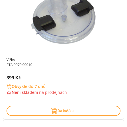
Víčko
ETA 0070 00010
Cena s DPH:
399 Kč
Obvykle do 7 dnů
Není skladem
na
prodejnách
Do košíku