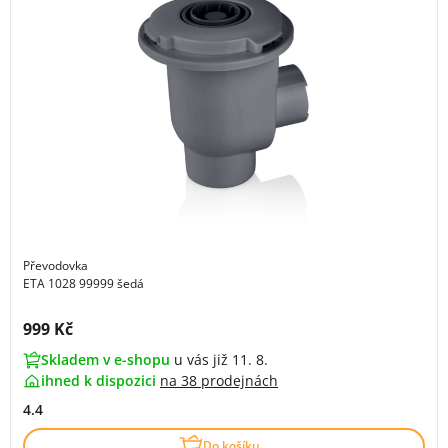
Převodovka
ETA 1028 99999 šedá
Cena s DPH:
999 Kč
Skladem v e-shopu
u vás již 11. 8.
ihned k dispozici
na
38 prodejnách
4.4
Do košíku