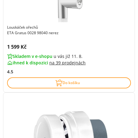
Louskáček ořechů
ETA Gratus 0028 98040 nerez
Cena s DPH:
1 599 Kč
Skladem v e-shopu
u vás již 11. 8.
ihned k dispozici
na
39 prodejnách
4.5
Do košíku