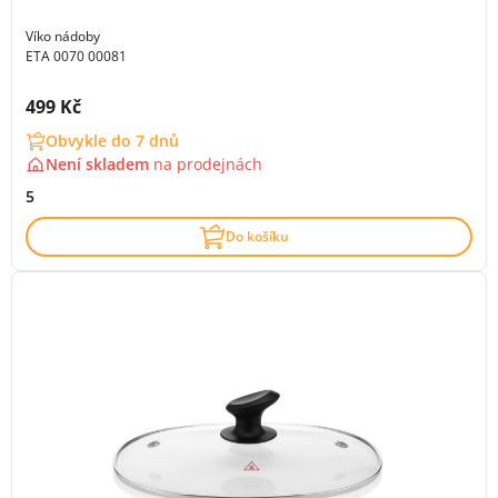
Víko nádoby
ETA 0070 00081
Cena s DPH:
499 Kč
Obvykle do 7 dnů
Není skladem
na
prodejnách
5
Do košíku