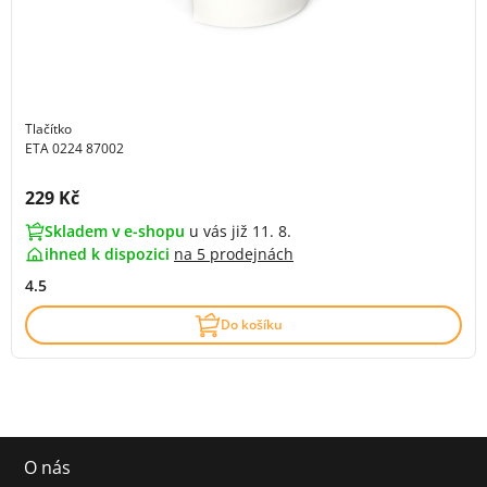
Tlačítko
ETA 0224 87002
Cena s DPH:
229 Kč
Skladem v e-shopu
u vás již 11. 8.
ihned k dispozici
na
5 prodejnách
4.5
Do košíku
O nás