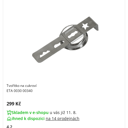
Tvořítko na cukroví
ETA 0030 00340
Cena s DPH:
299 Kč
Skladem v e-shopu
u vás již 11. 8.
ihned k dispozici
na
14 prodejnách
4.2