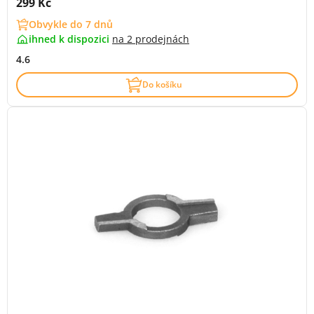
Cena s DPH:
299 Kč
Obvykle do 7 dnů
ihned k dispozici
na
2 prodejnách
4.6
Do košíku