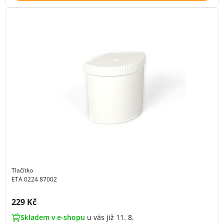
Tlačítko
ETA 0224 87002
Cena s DPH:
229 Kč
Skladem v e-shopu
u vás již 11. 8.