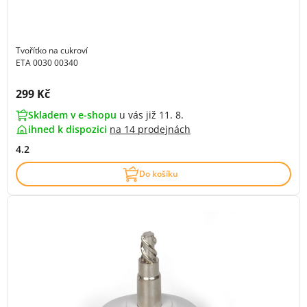
Tvořítko na cukroví
ETA 0030 00340
Cena s DPH:
299 Kč
Skladem v e-shopu
u vás již 11. 8.
ihned k dispozici
na
14 prodejnách
4.2
Do košíku