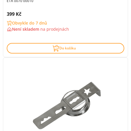
ETA 0070 00010
Cena s DPH:
399 Kč
Obvykle do 7 dnů
Není skladem
na
prodejnách
Do košíku