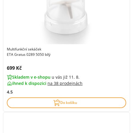
Multifunkční sekáček
ETA Gratus 0289 5050 bílý
Cena s DPH:
699 Kč
Skladem v e-shopu
u vás již 11. 8.
ihned k dispozici
na
38 prodejnách
4.5
Do košíku