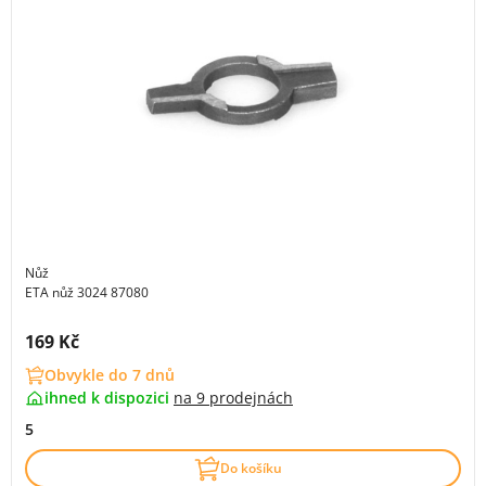
Nůž
ETA nůž 3024 87080
Cena s DPH:
169 Kč
Obvykle do 7 dnů
ihned k dispozici
na
9 prodejnách
5
Do košíku