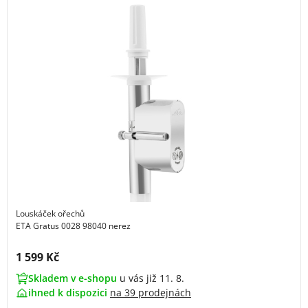
Louskáček ořechů
ETA Gratus 0028 98040 nerez
Cena s DPH:
1 599 Kč
Skladem v e-shopu
u vás již 11. 8.
ihned k dispozici
na
39 prodejnách