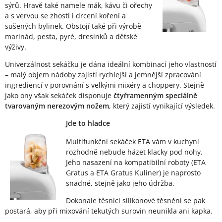
sýrů. Hravě také namele mák, kávu či ořechy
a s vervou se zhostí i drcení koření a
sušených bylinek. Obstojí také při výrobě
marinád, pesta, pyré, dresinků a dětské
výživy.
Univerzálnost sekáčku je dána ideální kombinací jeho vlastností
– malý objem nádoby zajistí rychlejší a jemnější zpracování
ingrediencí v porovnání s velkými mixéry a choppery. Stejně
jako ony však sekáček disponuje
čtyřramenným speciálně
tvarovaným nerezovým nožem
, který zajistí vynikající výsledek.
Jde to hladce
Multifunkční sekáček ETA vám v kuchyni
rozhodně nebude házet klacky pod nohy.
Jeho nasazení na kompatibilní roboty (ETA
Gratus a ETA Gratus Kuliner) je naprosto
snadné, stejně jako jeho údržba.
Dokonale těsnící silikonové těsnění se pak
postará, aby při mixování tekutých surovin neunikla ani kapka.