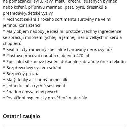
na pomazánku, sýru, kávy, maku, ořechů, sušených bylinek
nebo koření, přípravu marinád, pest, pyré, dresinků a
přesnídávky/dětské výživy
* Možnost sekání širokého sortimentu suroviny na velmi
jemnou konzistenci
* Malý objem nádoby je ideální, protože všechny ingredience
se zpracují mnohem rychleji a jemněji než u velkých mixérů a
chopperů
* Kvalitní čtyřramenný speciálně tvarovaný nerezový nůž
* Plastová pracovní nádoba o objemu 420 ml
* Speciální silikonové těsnění dokonale zabraňuje úniku tekutin
* Bezpřevodový systém sekání
* Bezpečný provoz
* Malý, lehký a skladný pomocník
* Jednoduché a rychlé sestavení
* Snadno omyvatelný povrch
* Prvotřídní hygienicky prověřené materiály
Ostatní zaujalo