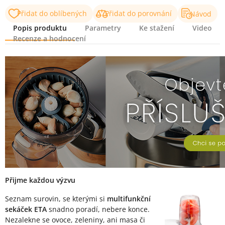
Přidat do oblíbených
Přidat do porovnání
Návod
Popis produktu
Parametry
Ke stažení
Video
Recenze a hodnocení
Popis produktu
Přijme každou výzvu
Seznam surovin, se kterými si
multifunkční
sekáček ETA
snadno poradí, nebere konce.
Nezalekne se ovoce, zeleniny, ani masa či