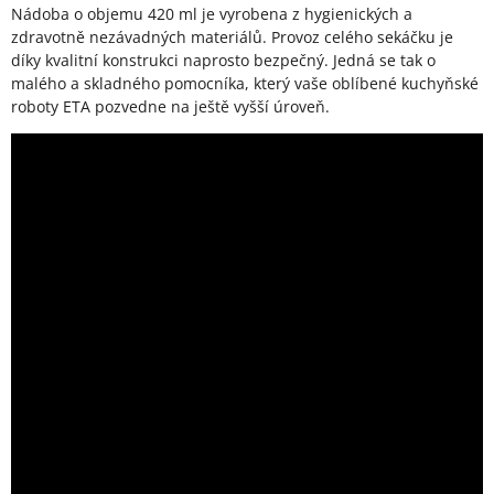
Nádoba o objemu 420 ml je vyrobena z hygienických a
zdravotně nezávadných materiálů. Provoz celého sekáčku je
díky kvalitní konstrukci naprosto bezpečný. Jedná se tak o
malého a skladného pomocníka, který vaše oblíbené kuchyňské
roboty ETA pozvedne na ještě vyšší úroveň.