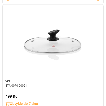
Víčko
ETA 0070 00051
Cena s DPH:
499 Kč
Obvykle do 7 dnů