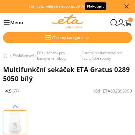
Letní výprodej se slevou až 38 %
Nakoupit
0
Menu
Hlavní
Všechny kategorie
Příslušenství pro
Ostatní příslušenství pro
Příslušenství
kuchyňské roboty
kuchyňské roboty
Multifunkční sekáček ETA Gratus 0289
5050 bílý
4.5
(67)
Kód: ETA002895050
Hodnocení: 4.5 z 5 (67 recenzí)