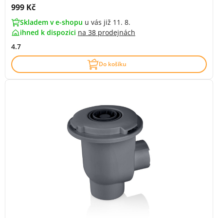
Cena s DPH:
999 Kč
Skladem v e-shopu
u vás již 11. 8.
ihned k dispozici
na
38 prodejnách
4.7
Do košíku