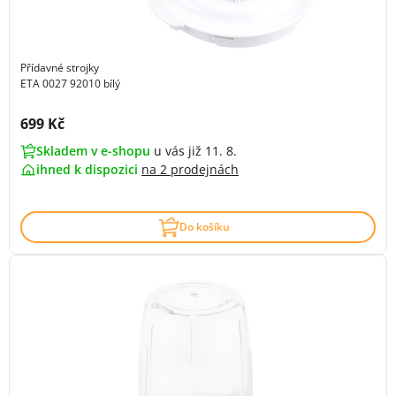
Přídavné strojky
ETA 0027 92010 bílý
Cena s DPH:
699 Kč
Skladem v e-shopu
u vás již 11. 8.
ihned k dispozici
na
2 prodejnách
Do košíku