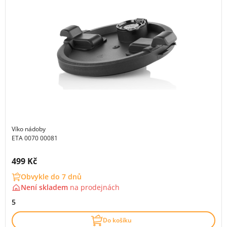
Víko nádoby
ETA 0070 00081
Cena s DPH:
499 Kč
Obvykle do 7 dnů
Není skladem
na
prodejnách
5
Do košíku