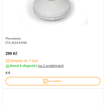
Převodovka
ETA 3024 87090
Cena s DPH:
299 Kč
Obvykle do 7 dnů
ihned k dispozici
na
2 prodejnách
4.6
Do košíku