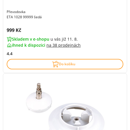
Převodovka
ETA 1028 99999 šedá
Cena s DPH:
999 Kč
Skladem v e-shopu
u vás již 11. 8.
ihned k dispozici
na
38 prodejnách
4.4
Do košíku