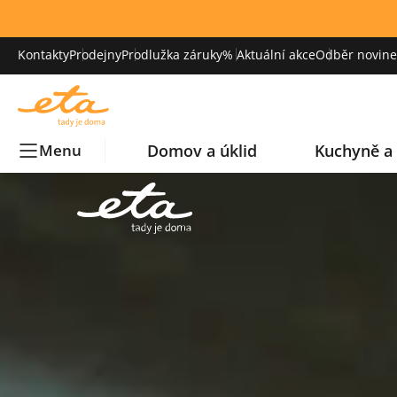
Kontakty
Prodejny
Prodlužka záruky
% Aktuální akce
Odběr novinek
Domov a úklid
Kuchyně a 
Menu