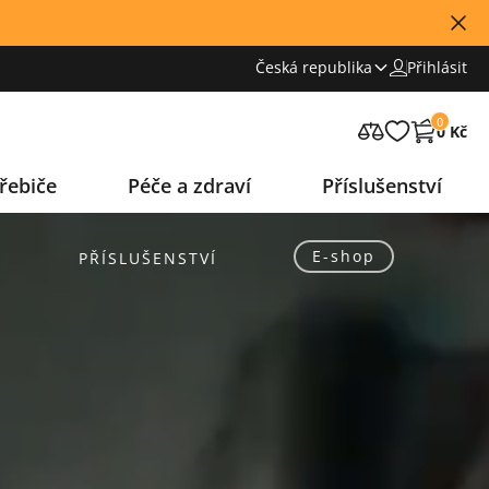
Česká republika
Přihlásit
0
0 Kč
řebiče
Péče a zdraví
Příslušenství
E-shop
S
PŘÍSLUŠENSTVÍ