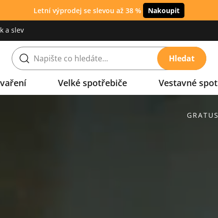
Letní výprodej se slevou až 38 %
Nakoupit
 a slev
Hledat
vaření
Velké spotřebiče
Vestavné spot
GRATU