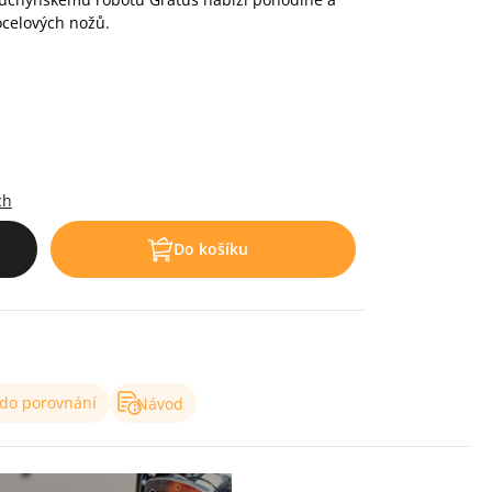
celových nožů.
.
ch
Do košíku
 do porovnání
Návod