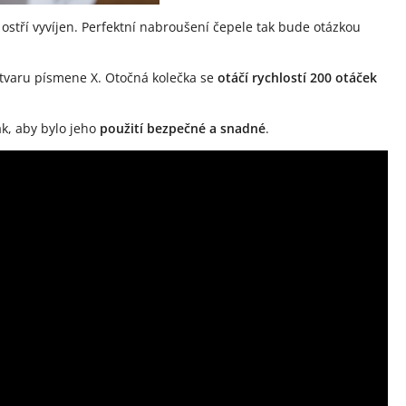
 ostří vyvíjen. Perfektní nabroušení čepele tak bude otázkou
tvaru písmene X. Otočná kolečka se
otáčí rychlostí 200 otáček
k, aby bylo jeho
použití bezpečné a snadné
.