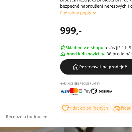
bezpečné nabroušení nerezových i o
Podrobný popis
999,-
Skladem v e-shopu
u vás již 11. 8
ihned k dispozici
na
38 prodejná
Rezervovat na prodejně
GARANCE BEZPEČNÉ PLATBY
Přidat do oblíbených
Přidat
Recenze a hodnocení