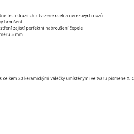
tně těch dražších z tvrzené oceli a nerezových nožů
ky broušení
tření zajistí perfektní nabroušení čepele
průměru 5 mm
 celkem 20 keramickými válečky umístěnými ve tvaru písmene X. Oto