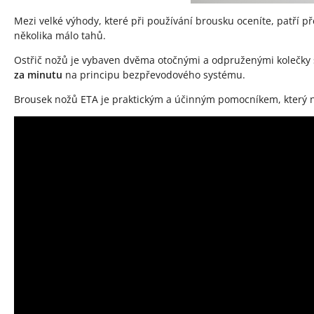
Mezi velké výhody, které při používání brousku oceníte, patří p
několika málo tahů.
Ostřič nožů je vybaven dvěma otočnými a odpruženými kolečky
za minutu
na principu bezpřevodového systému.
Brousek nožů ETA je praktickým a účinným pomocníkem, který na