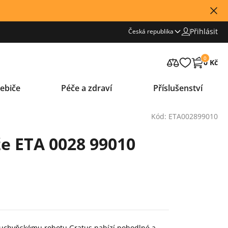
Přihlásit
Česká republika
0
0 Kč
ebiče
Péče a zdraví
Příslušenství
Kód: ETA002899010
e ETA 0028 99010
 kuchyňskému robotu Gratus nabízí pohodlné a