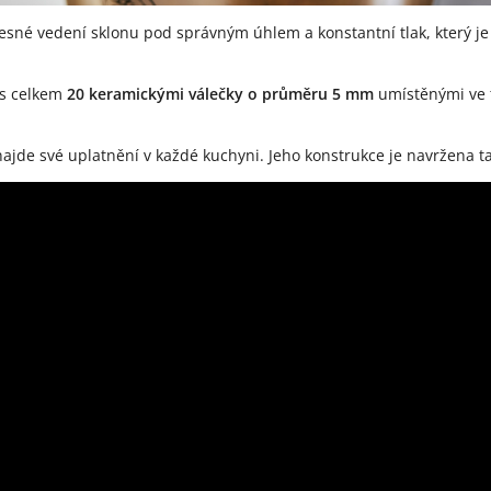
řesné vedení sklonu pod správným úhlem a konstantní tlak, který je
 s celkem
20 keramickými válečky o průměru 5 mm
umístěnými ve 
jde své uplatnění v každé kuchyni. Jeho konstrukce je navržena ta