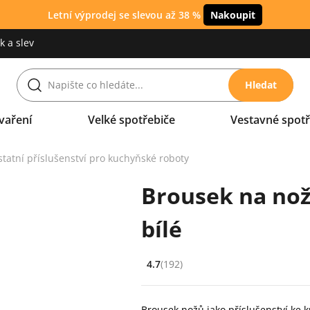
Letní výprodej se slevou až 38 %
Nakoupit
 a slev
Hledat
vaření
Velké spotřebiče
Vestavné spotř
tatní příslušenství pro kuchyňské roboty
Brousek na nož
bílé
4.7
(192)
Hodnocení: 4.7 z 5 (192 recenzí)
Brousek nožů jako příslušenství ke