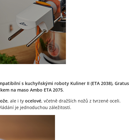
patibilní s kuchyňskými roboty Kuliner II (ETA 2038), Gratus
lýnkem na maso Ambo ETA 2075
.
nože
, ale i ty
ocelové
, včetně dražších nožů z tvrzené oceli.
ládání je jednoduchou záležitostí.