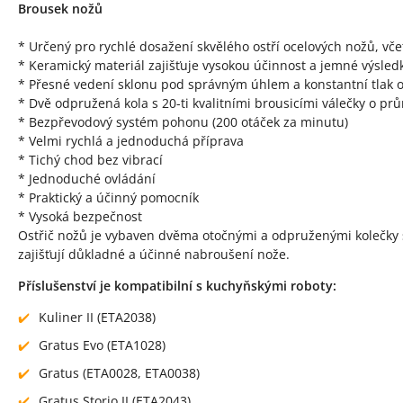
Brousek nožů
* Určený pro rychlé dosažení skvělého ostří ocelových nožů, vče
* Keramický materiál zajišťuje vysokou účinnost a jemné výsled
* Přesné vedení sklonu pod správným úhlem a konstantní tlak os
* Dvě odpružená kola s 20-ti kvalitními brousicími válečky o 
* Bezpřevodový systém pohonu (200 otáček za minutu)
* Velmi rychlá a jednoduchá příprava
* Tichý chod bez vibrací
* Jednoduché ovládání
* Praktický a účinný pomocník
* Vysoká bezpečnost
Ostřič nožů je vybaven dvěma otočnými a odpruženými kolečky s
zajišťují důkladné a účinné nabroušení nože.
Příslušenství je kompatibilní s kuchyňskými roboty:
Kuliner II (ETA2038)
Gratus Evo (ETA1028)
Gratus (ETA0028, ETA0038)
Gratus Storio II (ETA2043)