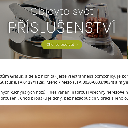
otům Gratus, a dělá z nich tak ještě všestrannější pomocníky. Je
kom
), Gustus (ETA 0128/1128), Meno / Mezo (ETA 0030/0033/0034) a m
různých kuchyňských nožů – bez váhání nabrousí všechny
nerezové 
broušení. Chod brousku je tichý, bez nežádoucích vibrací a jeho ov