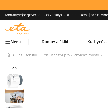
Kontakty
Prodejny
Prodlužka záruky
% Aktuální akce
Odběr novinek
Domov a úklid
Kuchyně a 
Menu
Příslušenství
Příslušenství pro kuchyňské roboty
Os