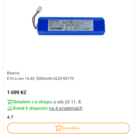
Baterie
ETA Li-Ion 14,4V, 5000mAh 6229 00170
Cena s DPH:
1 699 Kč
Skladem v e-shopu
u vás již 11. 8.
ihned k dispozici
na
4 prodejnách
4.7
Do košíku