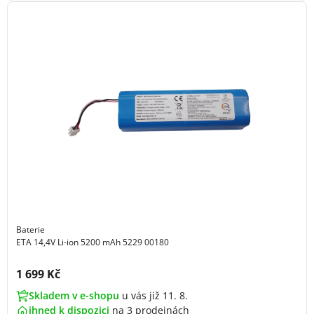
Baterie
ETA 14,4V Li-ion 5200 mAh 5229 00180
Cena s DPH:
1 699 Kč
Skladem v e-shopu
u vás již 11. 8.
ihned k dispozici
na
3 prodejnách