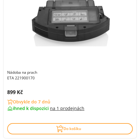
Nádoba na prach
ETA 221900170
Cena s DPH:
899 Kč
Obvykle do 7 dnů
ihned k dispozici
na
1 prodejnách
Do košíku