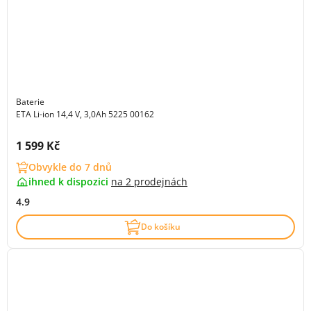
Baterie
ETA Li-ion 14,4 V, 3,0Ah 5225 00162
Cena s DPH:
1 599 Kč
Obvykle do 7 dnů
ihned k dispozici
na
2 prodejnách
4.9
Do košíku