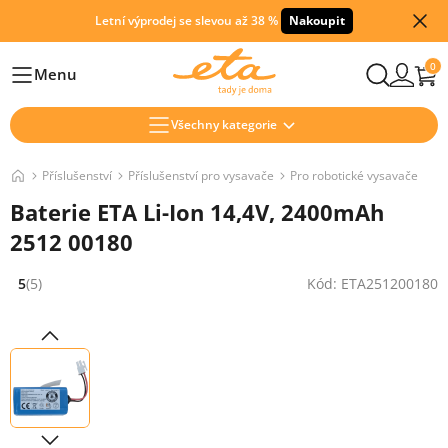
Letní výprodej se slevou až 38 %
Nakoupit
0
Menu
Hlavní
Všechny kategorie
Příslušenství
Příslušenství pro vysavače
Pro robotické vysavače
Baterie ETA Li-Ion 14,4V, 2400mAh
2512 00180
5
(5)
Kód: ETA251200180
Hodnocení: 5 z 5 (5 recenzí)