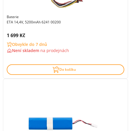
Baterie
ETA 14,4V, 5200mAh 6241 00200
Cena s DPH:
1 699 Kč
Obvykle do 7 dnů
Není skladem
na
prodejnách
Do košíku