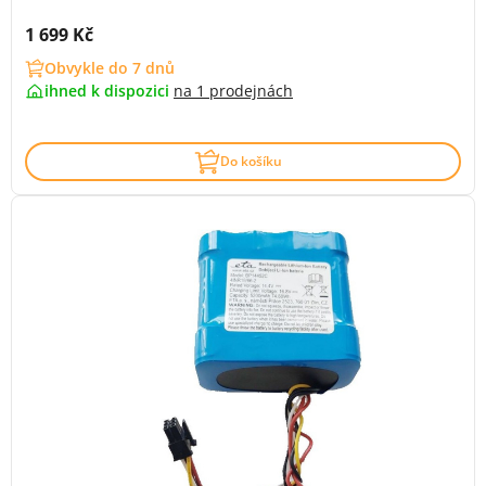
Cena s DPH:
1 699 Kč
Obvykle do 7 dnů
ihned k dispozici
na
1 prodejnách
Do košíku