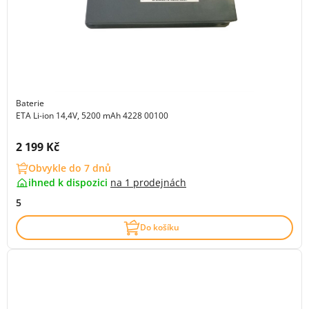
Baterie
ETA Li-ion 14,4V, 5200 mAh 4228 00100
Cena s DPH:
2 199 Kč
Obvykle do 7 dnů
ihned k dispozici
na
1 prodejnách
5
Do košíku