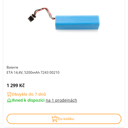
Baterie
ETA 14,4V, 5200mAh 7243 00210
Cena s DPH:
1 299 Kč
Obvykle do 7 dnů
ihned k dispozici
na
1 prodejnách
Do košíku