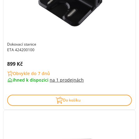
Dokovací stanice
ETA 424200100
Cena s DPH:
899 Kč
Obvykle do 7 dnů
ihned k dispozici
na
1 prodejnách
Do košíku