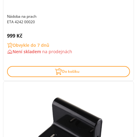
Nádoba na prach
ETA 4242 00020
Cena s DPH:
999 Kč
Obvykle do 7 dnů
Není skladem
na
prodejnách
Do košíku