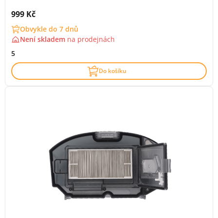
Cena s DPH:
999 Kč
Obvykle do 7 dnů
Není skladem
na
prodejnách
5
Do košíku