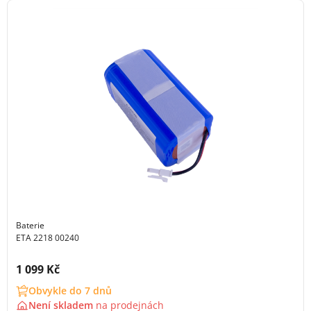
Baterie
ETA 2218 00240
Cena s DPH:
1 099 Kč
Obvykle do 7 dnů
Není skladem
na
prodejnách