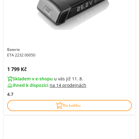
Baterie
ETA 2232 00050
Cena s DPH:
1 799 Kč
Skladem v e-shopu
u vás již 11. 8.
ihned k dispozici
na
14 prodejnách
4.7
Do košíku