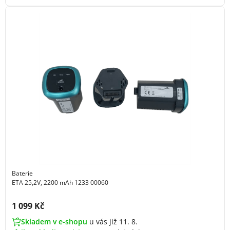
Baterie
ETA 25,2V, 2200 mAh 1233 00060
Cena s DPH:
1 099 Kč
Skladem v e-shopu
u vás již 11. 8.