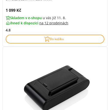
Cena s DPH:
1 099 Kč
Skladem v e-shopu
u vás již 11. 8.
ihned k dispozici
na
12 prodejnách
4.8
Do košíku