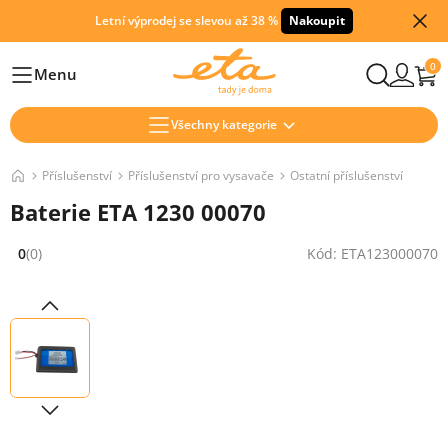
Letní výprodej se slevou až 38 %
Nakoupit
0
Menu
Hlavní
Všechny kategorie
Příslušenství
Příslušenství pro vysavače
Ostatní příslušenství
Baterie ETA 1230 00070
0
(0)
Kód: ETA123000070
Hodnocení: 0 z 5 (0 recenzí)