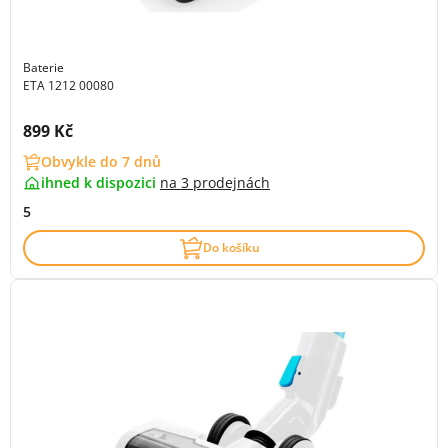
Baterie
ETA 1212 00080
Cena s DPH:
899 Kč
Obvykle do 7 dnů
ihned k dispozici
na
3 prodejnách
5
Do košíku