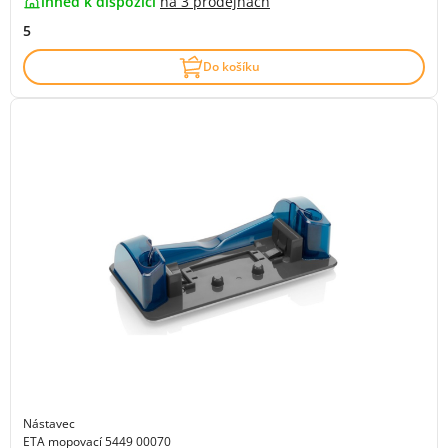
ihned k dispozici
na
3 prodejnách
5
Do košíku
Nástavec
ETA mopovací 5449 00070