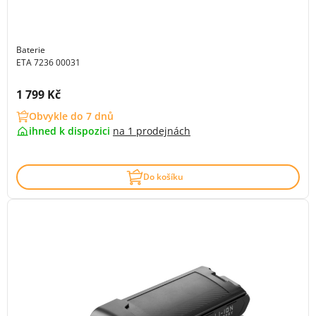
Baterie
ETA 7236 00031
Cena s DPH:
1 799 Kč
Obvykle do 7 dnů
ihned k dispozici
na
1 prodejnách
Do košíku