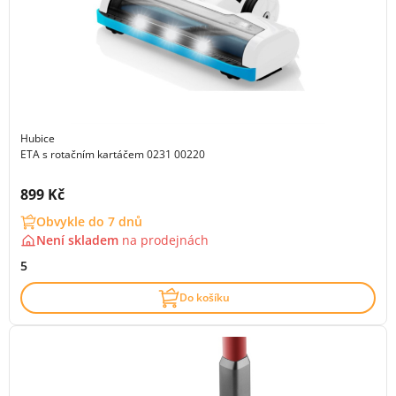
Hubice
ETA s rotačním kartáčem 0231 00220
Cena s DPH:
899 Kč
Obvykle do 7 dnů
Není skladem
na
prodejnách
5
Do košíku