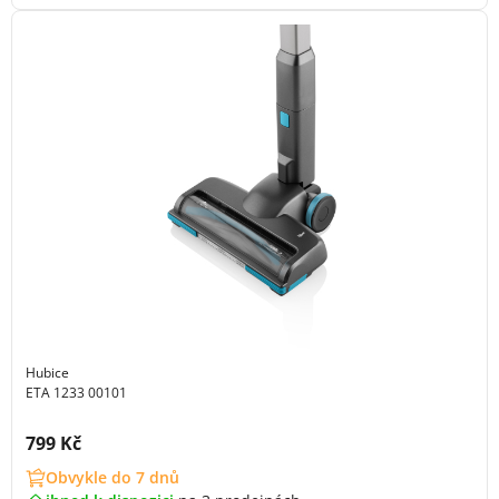
Hubice
ETA 1233 00101
Cena s DPH:
799 Kč
Obvykle do 7 dnů