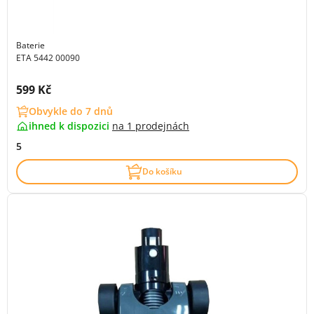
Baterie
ETA 5442 00090
Cena s DPH:
599 Kč
Obvykle do 7 dnů
ihned k dispozici
na
1 prodejnách
5
Do košíku