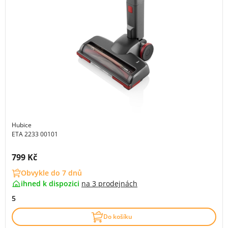
Hubice
ETA 2233 00101
Cena s DPH:
799 Kč
Obvykle do 7 dnů
ihned k dispozici
na
3 prodejnách
5
Do košíku