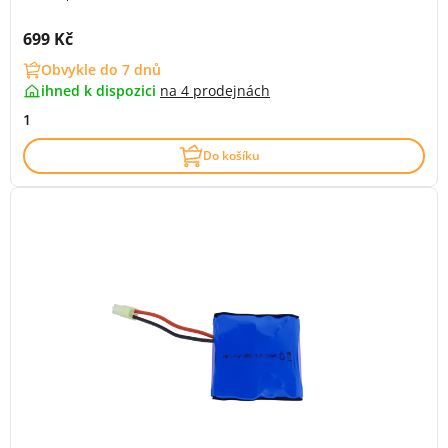
Cena s DPH:
699 Kč
Obvykle do 7 dnů
ihned k dispozici
na
4 prodejnách
1
Do košíku