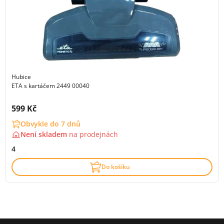
Hubice
ETA s kartáčem 2449 00040
Cena s DPH:
599 Kč
Obvykle do 7 dnů
Není skladem
na
prodejnách
4
Do košíku