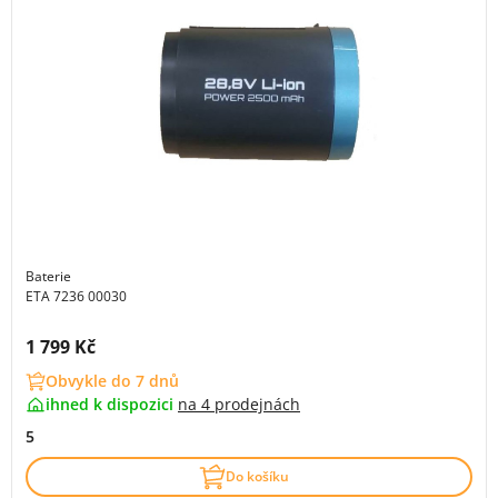
Baterie
ETA 7236 00030
Cena s DPH:
1 799 Kč
Obvykle do 7 dnů
ihned k dispozici
na
4 prodejnách
5
Do košíku