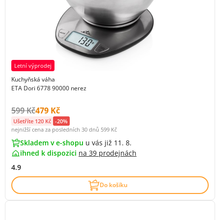
Letní výprodej
Kuchyňská váha
ETA Dori 6778 90000 nerez
Původní cena s DPH:
Cena s DPH:
599 Kč
479 Kč
Ušetříte 120 Kč
-20%
nejnižší cena za posledních 30 dnů
599 Kč
Skladem v e-shopu
u vás již 11. 8.
ihned k dispozici
na
39 prodejnách
4.9
Do košíku