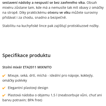
sestavení nádoby a nespustí se bez zavřeného víka.
Obsah
mixéru zůstane tam, kde má a nemusíte tak mít obavy z omáčky
na stropě. Díky praktickému
otvoru ve víku
můžete suroviny
přidávat i za chodu, snadno a bezpečně.
Stabilitu na kuchyňské lince pak zajišťují protiskluzové nožky.
Specifikace produktu
Stolní mixér ETA2011 MIXNITO
Mixuje, seká, drtí, míchá - ideální pro nápoje, koktejly,
omáčky polévky
Elegantní plastový design
Plastová nádoba o objemu 1,5 l (neabsorbuje vůni, chuť ani
barvu potravin; BPA free)