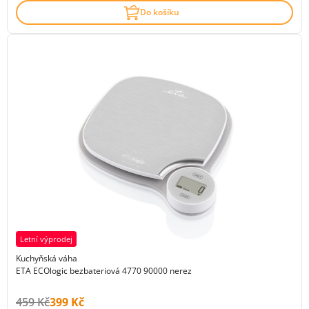
Do košíku
Letní výprodej
Kuchyňská váha
ETA ECOlogic bezbateriová 4770 90000 nerez
Původní cena s DPH:
Cena s DPH:
459 Kč
399 Kč