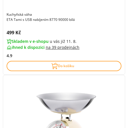
Kuchyňská váha
ETA Tami s USB nabíjením 8770 90000 bílá
Cena s DPH:
499 Kč
Skladem v e-shopu
u vás již 11. 8.
ihned k dispozici
na
39 prodejnách
4.9
Do košíku