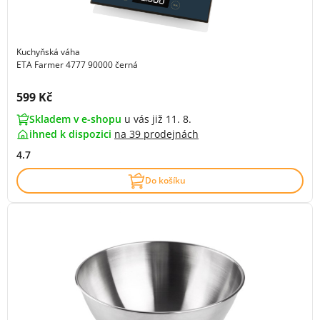
Kuchyňská váha
ETA Farmer 4777 90000 černá
Cena s DPH:
599 Kč
Skladem v e-shopu
u vás již 11. 8.
ihned k dispozici
na
39 prodejnách
4.7
Do košíku