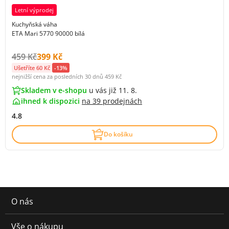
Letní výprodej
Kuchyňská váha
ETA Mari 5770 90000 bílá
Původní cena s DPH:
Cena s DPH:
459 Kč
399 Kč
Ušetříte 60 Kč
-13%
nejnižší cena za posledních 30 dnů
459 Kč
Skladem v e-shopu
u vás již 11. 8.
ihned k dispozici
na
39 prodejnách
4.8
Do košíku
O nás
Vše o nákupu