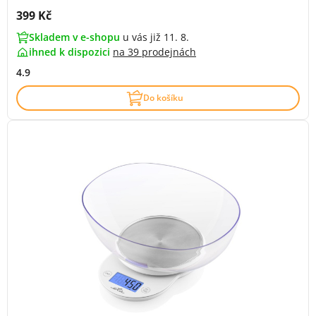
Cena s DPH:
399 Kč
Skladem v e-shopu
u vás již 11. 8.
ihned k dispozici
na
39 prodejnách
4.9
Do košíku