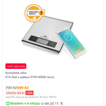
Letní výprodej
Kuchyňská váha
ETA Vital s aplikací 0790 90000 nerez
Původní cena s DPH:
Cena s DPH:
799 Kč
599 Kč
Ušetříte 200 Kč
-25%
nejnižší cena za posledních 30 dnů
799 Kč
Skladem v e-shopu
u vás již 11. 8.