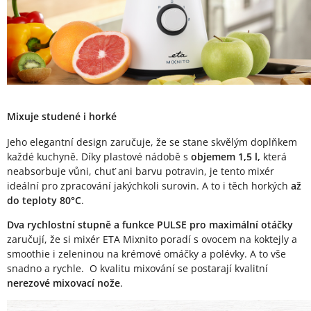
Mixuje studené i horké
Jeho elegantní design zaručuje, že se stane skvělým doplňkem
každé kuchyně. Díky plastové nádobě s
objemem 1,5 l,
která
neabsorbuje vůni, chuť ani barvu potravin, je tento mixér
ideální pro zpracování jakýchkoli surovin. A to i těch horkých
až
do teploty 80°C
.
Dva rychlostní stupně a funkce PULSE pro maximální otáčky
zaručují, že si mixér ETA Mixnito poradí s ovocem na koktejly a
smoothie i zeleninou na krémové omáčky a polévky. A to vše
snadno a rychle.
O kvalitu mixování se postarají kvalitní
nerezové mixovací nože
.