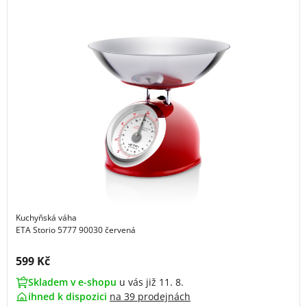
Kuchyňská váha
ETA Storio 5777 90030 červená
Cena s DPH:
599 Kč
Skladem v e-shopu
u vás již 11. 8.
ihned k dispozici
na
39 prodejnách