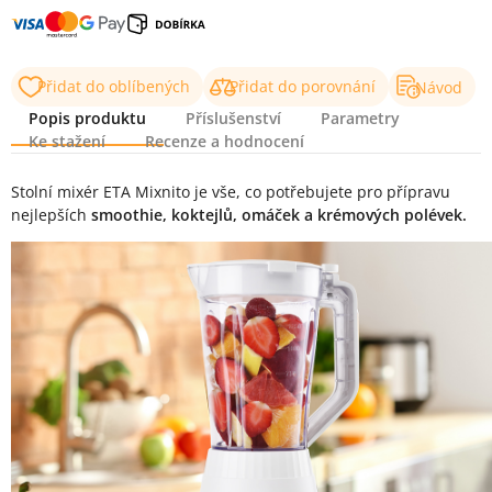
Přidat do oblíbených
Přidat do porovnání
Návod
Popis produktu
Příslušenství
Parametry
Ke stažení
Recenze a hodnocení
Popis produktu
Stolní mixér ETA Mixnito je vše, co potřebujete pro přípravu
nejlepších
smoothie, koktejlů, omáček a krémových polévek.