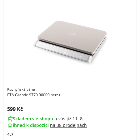
Kuchyňská váha
ETA Grande 9770 90000 nerez
Cena s DPH:
599 Kč
Skladem v e-shopu
u vás již 11. 8.
ihned k dispozici
na
38 prodejnách
4.7