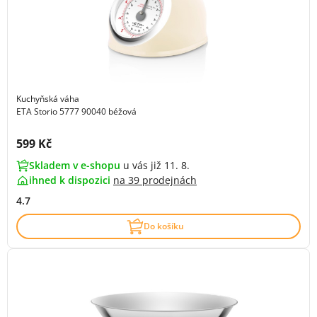
Kuchyňská váha
ETA Storio 5777 90040 béžová
Cena s DPH:
599 Kč
Skladem v e-shopu
u vás již 11. 8.
ihned k dispozici
na
39 prodejnách
4.7
Do košíku