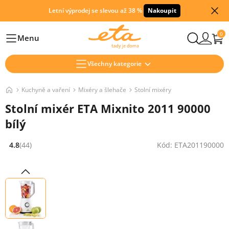
Letní výprodej se slevou až 38 %
Nakoupit
0
Menu
Hlavní
Všechny kategorie
Kuchyně a vaření
Mixéry a šlehače
Stolní mixéry
Stolní mixér ETA Mixnito 2011 90000
bílý
4.8
(44)
Kód: ETA201190000
Hodnocení: 4.8 z 5 (44 recenzí)