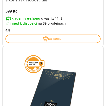
ETA Artista 8777 90000 stříbrná
Cena s DPH:
599 Kč
Skladem v e-shopu
u vás již 11. 8.
ihned k dispozici
na
39 prodejnách
4.8
Do košíku