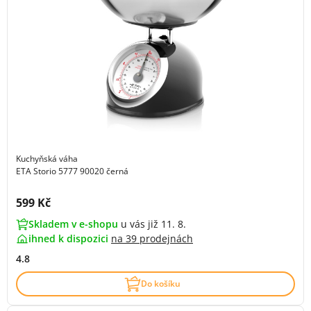
Kuchyňská váha
ETA Storio 5777 90020 černá
Cena s DPH:
599 Kč
Skladem v e-shopu
u vás již 11. 8.
ihned k dispozici
na
39 prodejnách
4.8
Do košíku