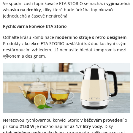
Ve spodní části topinkovače ETA STORIO se nachází
vyjímatelná
zásuvka na drobky
, díky které bude údržba topinkovače
jednoduchá a časově nenáročná.
Rychlovarná konvice ETA Storio
Odhalte krásu kombinace
moderního stroje s retro designem
.
Produkty z kolekce ETA STORIO ozvláštní každou kuchyni svým
nestárnoucím vzhledem. Už nemusíte hledat kompromis mezi
výkonem a designem.
Nerezovou rychlovarnou konvici Storio
v béžovém provedení
o
příkonu
2150 W
je možno naplnit
až 1,7 litry vody
. Díky
přehlednému vodoznaku
lehce rozpoznáte, kolik vody se v ní