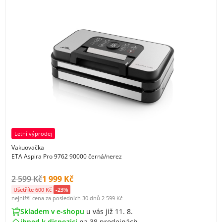
Letní výprodej
Vakuovačka
ETA Aspira Pro 9762 90000 černá/nerez
Původní cena s DPH:
Cena s DPH:
2 599 Kč
1 999 Kč
Ušetříte 600 Kč
-23%
nejnižší cena za posledních 30 dnů
2 599 Kč
Skladem v e-shopu
u vás již 11. 8.
ihned k dispozici
na
38 prodejnách