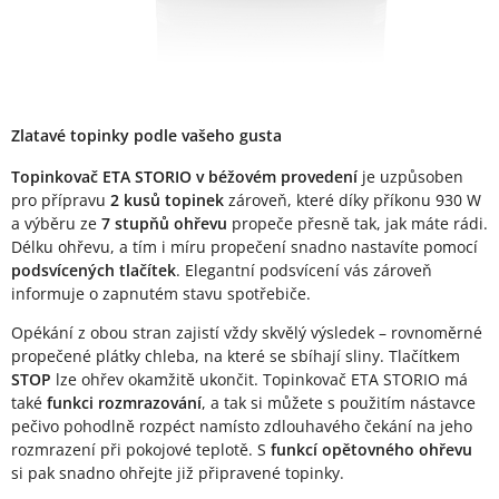
Zlatavé topinky podle vašeho gusta
Topinkovač ETA STORIO v béžovém provedení
je uzpůsoben
pro přípravu
2 kusů topinek
zároveň, které díky příkonu 930 W
a výběru ze
7 stupňů ohřevu
propeče přesně tak, jak máte rádi.
Délku ohřevu, a tím i míru propečení snadno nastavíte pomocí
podsvícených tlačítek
. Elegantní podsvícení vás zároveň
informuje o zapnutém stavu spotřebiče.
Opékání z obou stran zajistí vždy skvělý výsledek – rovnoměrné
propečené plátky chleba, na které se sbíhají sliny. Tlačítkem
STOP
lze ohřev okamžitě ukončit. Topinkovač ETA STORIO má
také
funkci rozmrazování
, a tak si můžete s použitím nástavce
pečivo pohodlně rozpéct namísto zdlouhavého čekání na jeho
rozmrazení při pokojové teplotě. S
funkcí opětovného ohřevu
si pak snadno ohřejte již připravené topinky.