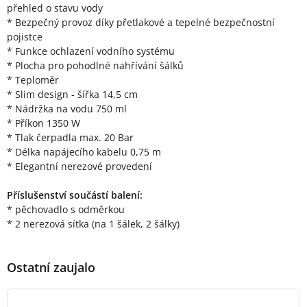
přehled o stavu vody
* Bezpečný provoz díky přetlakové a tepelné bezpečnostní
pojistce
* Funkce ochlazení vodního systému
* Plocha pro pohodlné nahřívání šálků
* Teploměr
* Slim design - šířka 14,5 cm
* Nádržka na vodu 750 ml
* Příkon 1350 W
* Tlak čerpadla max. 20 Bar
* Délka napájecího kabelu 0,75 m
* Elegantní nerezové provedení
Příslušenství součástí balení:
* pěchovadlo s odměrkou
* 2 nerezová sítka (na 1 šálek, 2 šálky)
Ostatní zaujalo