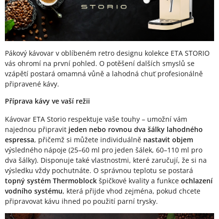
Pákový kávovar v oblíbeném retro designu kolekce ETA STORIO
vás ohromí na první pohled. O potěšení dalších smyslů se
vzápětí postará omamná vůně a lahodná chuť profesionálně
připravené kávy.
Příprava kávy ve vaší režii
Kávovar ETA Storio respektuje vaše touhy – umožní vám
najednou připravit
jeden nebo rovnou dva šálky lahodného
espressa
, přičemž si můžete individuálně
nastavit objem
výsledného nápoje (25–60 ml pro jeden šálek, 60–110 ml pro
dva šálky). Disponuje také vlastnostmi, které zaručují, že si na
výsledku vždy pochutnáte. O správnou teplotu se postará
topný systém Thermoblock
špičkové kvality a funkce
ochlazení
vodního systému
, která přijde vhod zejména, pokud chcete
připravovat kávu ihned po použití parní trysky.