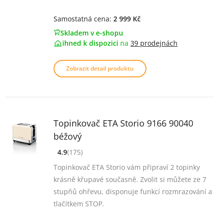
Samostatná cena:
2 999 Kč
Skladem v e-shopu
ihned k dispozici
na
39 prodejnách
Zobrazit detail produktu
Topinkovač ETA Storio 9166 90040
béžový
4.9
(175)
[common_new:review_aria]
([common_new:rating_count] 175)
4.9
z 5
Topinkovač ETA Storio vám připraví 2 topinky
krásně křupavé současně. Zvolit si můžete ze 7
stupňů ohřevu, disponuje funkcí rozmrazování a
tlačítkem STOP.