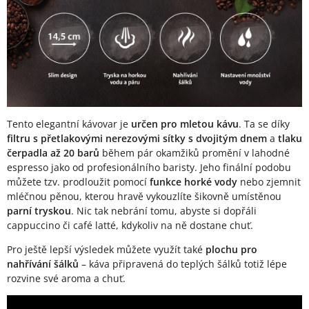
Tento elegantní kávovar je
určen pro mletou kávu
. Ta se díky
filtru s přetlakovými nerezovými sítky s dvojitým dnem
a
tlaku
čerpadla až 20 barů
během pár okamžiků promění v lahodné
espresso jako od profesionálního baristy. Jeho finální podobu
můžete tzv. prodloužit pomocí
funkce horké vody
nebo zjemnit
mléčnou pěnou, kterou hravě vykouzlíte šikovně umístěnou
parní tryskou
. Nic tak nebrání tomu, abyste si dopřáli
cappuccino či café latté, kdykoliv na ně dostane chuť.
Pro ještě lepší výsledek můžete využít také
plochu pro
nahřívání šálků
– káva připravená do teplých šálků totiž lépe
rozvine své aroma a chuť.