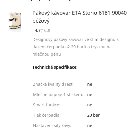
Pákový kávovar ETA Storio 6181 90040
béžový
4.7
(163)
[common_new:review_aria]
([common_new:rating_count] 163)
4.7
z 5
Designový pákový kávovar ve slim designu s
tlakem čerpadla až 20 barů a tryskou na
mléčnou pěnu
Technická specifikace:
Značka kvality dTest:
ne
Mléčné nápoje 1 stiskem:
ne
Smart funkce:
ne
Tlak čerpadla:
20 bar
Nastavení síly kávy:
ne