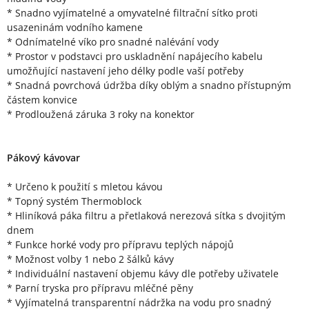
* Snadno vyjímatelné a omyvatelné filtrační sítko proti
usazeninám vodního kamene
* Odnímatelné víko pro snadné nalévání vody
* Prostor v podstavci pro uskladnění napájecího kabelu
umožňující nastavení jeho délky podle vaší potřeby
* Snadná povrchová údržba díky oblým a snadno přístupným
částem konvice
* Prodloužená záruka 3 roky na konektor
Pákový kávovar
* Určeno k použití s mletou kávou
* Topný systém Thermoblock
* Hliníková páka filtru a přetlaková nerezová sítka s dvojitým
dnem
* Funkce horké vody pro přípravu teplých nápojů
* Možnost volby 1 nebo 2 šálků kávy
* Individuální nastavení objemu kávy dle potřeby uživatele
* Parní tryska pro přípravu mléčné pěny
* Vyjímatelná transparentní nádržka na vodu pro snadný