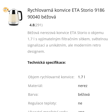
Rychlovarná konvice ETA Storio 9186
90040 béžová
4.8
(291)
[common_new:review_aria]
([common_new:rating_count] 291)
4.8
z 5
Béžová nerezová konvice ETA Storio o objemu
1,7 l s vyjímatelným filtračním sítkem, světelnou
signalizací a unikátním, ale moderním retro
designem.
Technická specifikace:
Objem rychlovarné konvice:
1.7 l
Materiál:
nerez
Barva:
béžová
Regulace teploty:
ne
Ukazatel množství vody:
ano