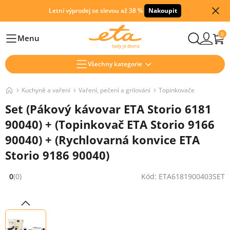
Letní výprodej se slevou až 38 %
Nakoupit
0
Menu
Hlavní
Všechny kategorie
Kuchyně a vaření
Vaření, pečení a grilování
Topinkovače
Set (Pákový kávovar ETA Storio 6181
90040) + (Topinkovač ETA Storio 9166
90040) + (Rychlovarná konvice ETA
Storio 9186 90040)
0
(0)
Kód: ETA6181900403SET
Hodnocení: 0 z 5 (0 recenzí)