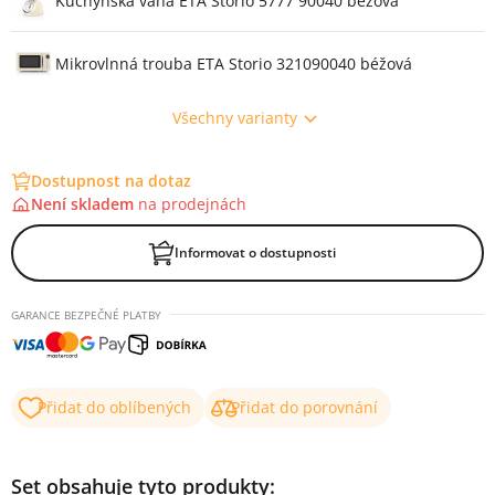
Kuchyňská váha ETA Storio 5777 90040 béžová
Mikrovlnná trouba ETA Storio 321090040 béžová
Všechny varianty
Dostupnost na dotaz
Není skladem
na
prodejnách
Informovat o dostupnosti
GARANCE BEZPEČNÉ PLATBY
Přidat do oblíbených
Přidat do porovnání
Set obsahuje tyto produkty: