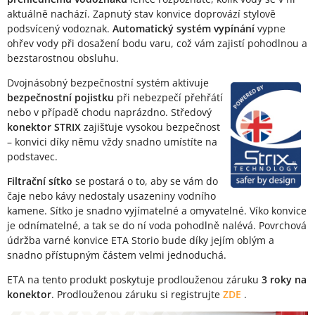
aktuálně nachází. Zapnutý stav konvice doprovází stylově
podsvícený vodoznak.
Automatický systém vypínání
vypne
ohřev vody při dosažení bodu varu, což vám zajistí pohodlnou a
bezstarostnou obsluhu.
Dvojnásobný bezpečnostní systém aktivuje
bezpečnostní pojistku
při nebezpečí přehřátí
nebo v případě chodu naprázdno. Středový
konektor STRIX
zajišťuje vysokou bezpečnost
– konvici díky němu vždy snadno umístíte na
podstavec.
Filtrační sítko
se postará o to, aby se vám do
čaje nebo kávy nedostaly usazeniny vodního
kamene. Sítko je snadno vyjímatelné a omyvatelné. Víko konvice
je odnímatelné, a tak se do ní voda pohodlně nalévá. Povrchová
údržba varné konvice ETA Storio bude díky jejím oblým a
snadno přístupným částem velmi jednoduchá.
ETA na tento produkt poskytuje prodlouženou záruku
3 roky na
konektor
. Prodlouženou záruku si registrujte
ZDE
.