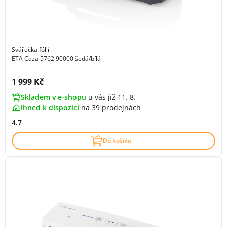
Svářečka fólií
ETA Caza 5762 90000 šedá/bílá
Cena s DPH:
1 999 Kč
Skladem v e-shopu
u vás již 11. 8.
ihned k dispozici
na
39 prodejnách
4.7
Do košíku