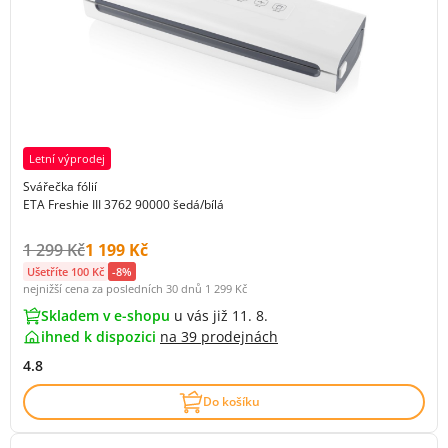
Letní výprodej
Svářečka fólií
ETA Freshie III 3762 90000 šedá/bílá
Původní cena s DPH:
Cena s DPH:
1 299 Kč
1 199 Kč
Ušetříte 100 Kč
-8%
nejnižší cena za posledních 30 dnů
1 299 Kč
Skladem v e-shopu
u vás již 11. 8.
ihned k dispozici
na
39 prodejnách
4.8
Do košíku