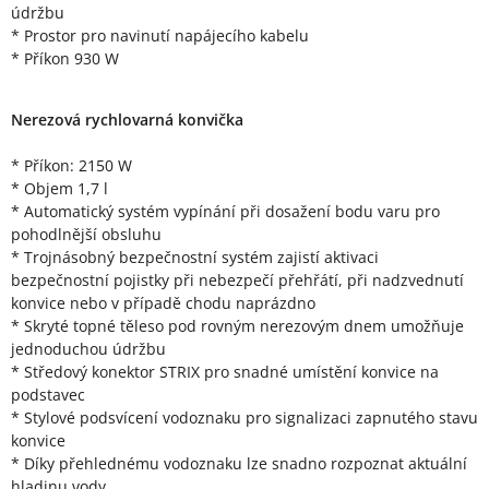
údržbu
* Prostor pro navinutí napájecího kabelu
* Příkon 930 W
Nerezová rychlovarná konvička
* Příkon: 2150 W
* Objem 1,7 l
* Automatický systém vypínání při dosažení bodu varu pro
pohodlnější obsluhu
* Trojnásobný bezpečnostní systém zajistí aktivaci
bezpečnostní pojistky při nebezpečí přehřátí, při nadzvednutí
konvice nebo v případě chodu naprázdno
* Skryté topné těleso pod rovným nerezovým dnem umožňuje
jednoduchou údržbu
* Středový konektor STRIX pro snadné umístění konvice na
podstavec
* Stylové podsvícení vodoznaku pro signalizaci zapnutého stavu
konvice
* Díky přehlednému vodoznaku lze snadno rozpoznat aktuální
hladinu vody