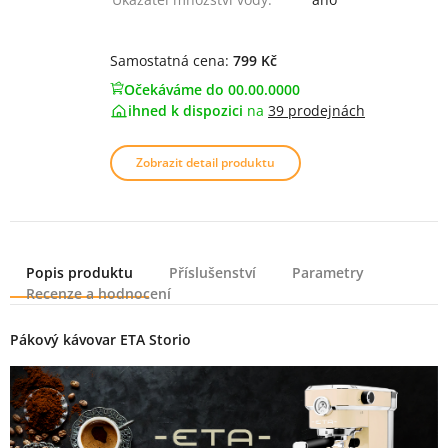
Samostatná cena:
799 Kč
Očekáváme do 00.00.0000
ihned k dispozici
na
39 prodejnách
Zobrazit detail produktu
Popis produktu
Příslušenství
Parametry
Recenze a hodnocení
Popis produktu
Pákový kávovar ETA Storio