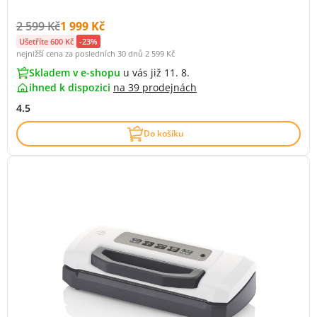
Původní cena s DPH:
Cena s DPH:
2 599 Kč
1 999 Kč
Ušetříte 600 Kč
-23%
nejnižší cena za posledních 30 dnů
2 599 Kč
Skladem v e-shopu
u vás již 11. 8.
ihned k dispozici
na
39 prodejnách
4.5
Do košíku