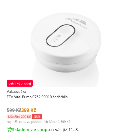
Letní výprodej
Vakuovačka
ETA Vital Pump 0762 90010 šedá/bílá
Původní cena s DPH:
Cena s DPH:
599 Kč
399 Kč
Ušetříte 200 Kč
-33%
nejnižší cena za posledních 30 dnů
599 Kč
Skladem v e-shopu
u vás již 11. 8.