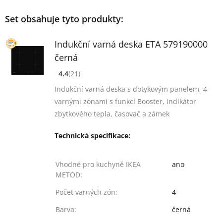
Set obsahuje tyto produkty:
Indukční varná deska ETA 579190000
černá
4.4
(21)
[common_new:review_aria]
([common_new:rating_count] 21)
4.4
z 5
Indukční varná deska s dotykovým panelem, 4
varnými zónami s funkcí Booster, indikátor
zbytkového tepla, časovač a zámek
Technická specifikace:
Vhodné pro kuchyně IKEA
ano
METOD:
Počet varných zón:
4
Barva:
černá