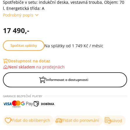
Spotřebiče v setu: indukční deska, vestavná trouba, Objem: 70
l, Energetická třída: A
Podrobný popis
17 490,-
Na splátky od 1 749 Kč / měsíc
Spočítat splátky
Dostupnost na dotaz
Není skladem
na
prodejnách
Informovat o dostupnosti
GARANCE BEZPEČNÉ PLATBY
Přidat do oblíbených
Přidat do porovnání
Návod