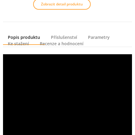
Zobrazit detail produktu
Popis produktu
Příslušenství
Parametry
Ke stažení
Recenze a hodnocení
Popis produktu