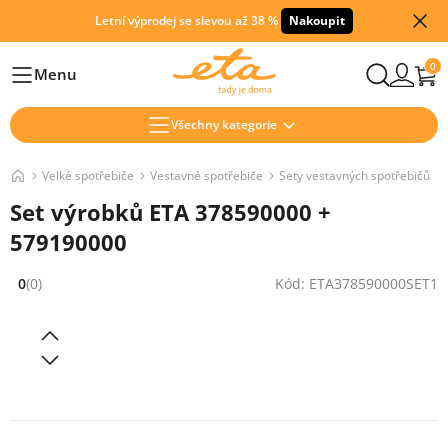
Letní výprodej se slevou až 38 %
Nakoupit
0
Menu
Hlavní
Všechny kategorie
Velké spotřebiče
Vestavné spotřebiče
Sety vestavných spotřebičů
Set výrobků ETA 378590000 +
579190000
0
(0)
Kód: ETA378590000SET1
Hodnocení: 0 z 5 (0 recenzí)