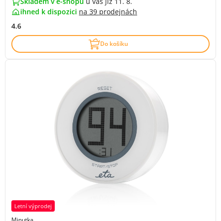
Skladem v e-shopu
u vás již 11. 8.
ihned k dispozici
na
39 prodejnách
4.6
Do košíku
Letní výprodej
Minutka