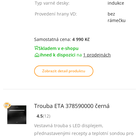
Typ varné desky:
indukce
Provedení hrany VD:
bez
rámečku
Samostatná cena:
4 990 Kč
Skladem v e-shopu
ihned k dispozici
na
1 prodejnách
Zobrazit detail produktu
Trouba ETA 378590000 černá
4.5
(12)
[common_new:review_aria]
([common_new:rating_count] 12)
4.5
z 5
Vestavná trouba s LED displejem,
přednastavenými recepty a teplotní sondou pro