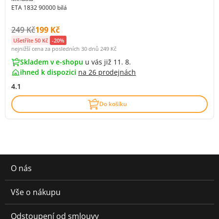
ETA 1832 90000 bílá
Původní cena s DPH:
Cena s DPH:
249 Kč
199 Kč
Ušetříte 50 Kč
-20%
nejnižší cena za posledních 30 dnů
249 Kč
Skladem v e-shopu
u vás již 11. 8.
ihned k dispozici
na
26 prodejnách
4.1
Do košíku
O nás
Vše o nákupu
Odstoupení od smlouvy