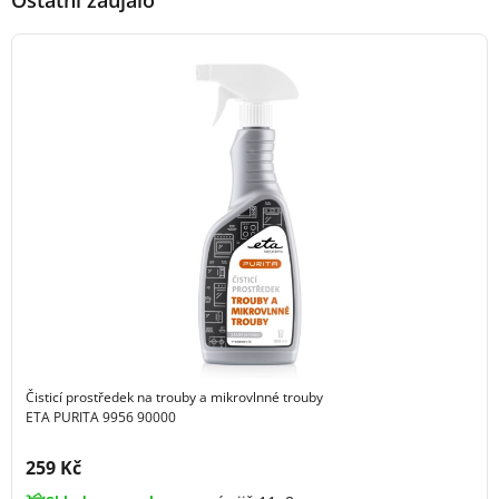
Ostatní zaujalo
Čisticí prostředek na trouby a mikrovlnné trouby
ETA PURITA 9956 90000
Cena s DPH:
259 Kč