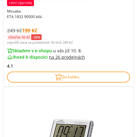
Letní výprodej
Minutka
ETA 1832 90000 bílá
Původní cena s DPH:
Cena s DPH:
249 Kč
199 Kč
Ušetříte 50 Kč
-20%
nejnižší cena za posledních 30 dnů
249 Kč
Skladem v e-shopu
u vás již 10. 8.
ihned k dispozici
na
26 prodejnách
4.1
Do košíku