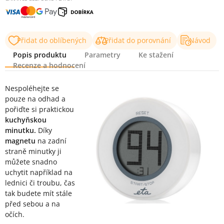
Přidat do oblíbených
Přidat do porovnání
Návod
Popis produktu
Parametry
Ke stažení
Recenze a hodnocení
Popis produktu
Nespoléhejte se
pouze na odhad a
pořiďte si praktickou
kuchyňskou
minutku.
Díky
magnetu
na zadní
straně minutky ji
můžete snadno
uchytit například na
lednici či troubu, čas
tak budete mít stále
před sebou a na
očích.