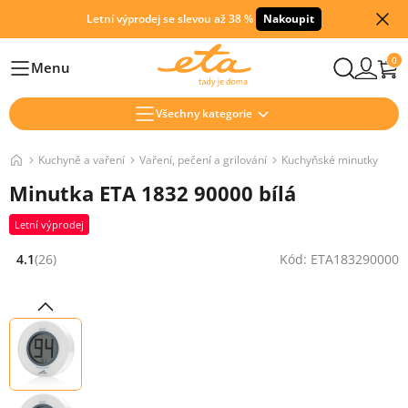
Letní výprodej se slevou až 38 %
Nakoupit
0
Menu
Hlavní
Všechny kategorie
Kuchyně a vaření
Vaření, pečení a grilování
Kuchyňské minutky
Minutka ETA 1832 90000 bílá
Letní výprodej
4.1
(26)
Kód: ETA183290000
Hodnocení: 4.1 z 5 (26 recenzí)