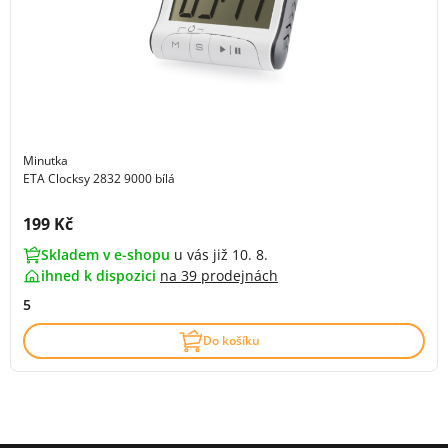
Minutka
ETA Clocksy 2832 9000 bílá
Cena s DPH:
199 Kč
Skladem v e-shopu
u vás již 10. 8.
ihned k dispozici
na
39 prodejnách
5
Do košíku