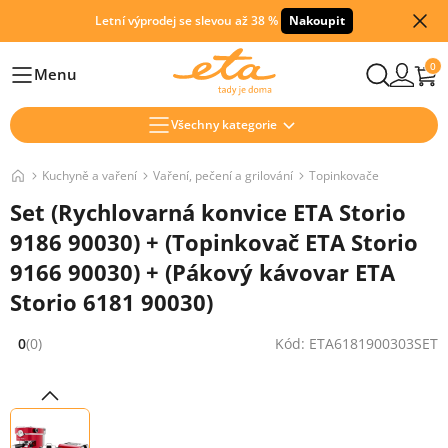
Letní výprodej se slevou až 38 %
Nakoupit
0
Menu
Hlavní
Všechny kategorie
Kuchyně a vaření
Vaření, pečení a grilování
Topinkovače
Set (Rychlovarná konvice ETA Storio
9186 90030) + (Topinkovač ETA Storio
9166 90030) + (Pákový kávovar ETA
Storio 6181 90030)
0
(0)
Kód: ETA6181900303SET
Hodnocení: 0 z 5 (0 recenzí)