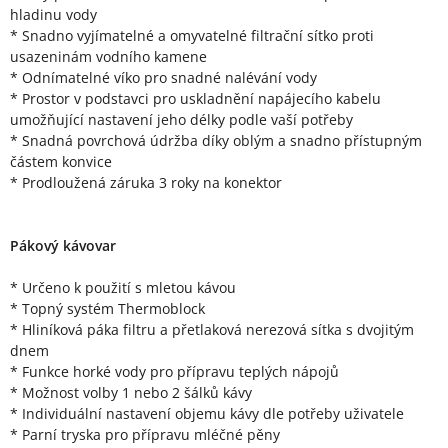
hladinu vody
* Snadno vyjímatelné a omyvatelné filtrační sítko proti
usazeninám vodního kamene
* Odnímatelné víko pro snadné nalévání vody
* Prostor v podstavci pro uskladnění napájecího kabelu
umožňující nastavení jeho délky podle vaší potřeby
* Snadná povrchová údržba díky oblým a snadno přístupným
částem konvice
* Prodloužená záruka 3 roky na konektor
Pákový kávovar
* Určeno k použití s mletou kávou
* Topný systém Thermoblock
* Hliníková páka filtru a přetlaková nerezová sítka s dvojitým
dnem
* Funkce horké vody pro přípravu teplých nápojů
* Možnost volby 1 nebo 2 šálků kávy
* Individuální nastavení objemu kávy dle potřeby uživatele
* Parní tryska pro přípravu mléčné pěny