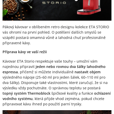
Pákový kávovar v oblíbeném retro designu kolekce ETA STORIO
vás ohromí na první pohled. O potěšení dalších smyslů se
vzápětí postará omamná vůně a lahodná chuť profesionálně
připravené kávy.
Příprava kávy ve vaší režii
Kávovar ETA Storio respektuje vaše touhy – umožní vám
najednou připravit
jeden nebo rovnou dva šálky lahodného
espressa
, přičemž si můžete individuálně
nastavit objem
výsledného nápoje (25–60 ml pro jeden šálek, 60–110 ml pro
dva šálky). Disponuje také vlastnostmi, které zaručují, že si na
výsledku vždy pochutnáte. O správnou teplotu se postará
topný systém Thermoblock
špičkové kvality a funkce
ochlazení
vodního systému
, která přijde vhod zejména, pokud chcete
připravovat kávu ihned po použití parní trysky.