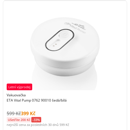
Letní výprodej
Vakuovačka
ETA Vital Pump 0762 90010 šedá/bílá
Původní cena s DPH:
Cena s DPH:
599 Kč
399 Kč
Ušetříte 200 Kč
-33%
nejnižší cena za posledních 30 dnů
599 Kč