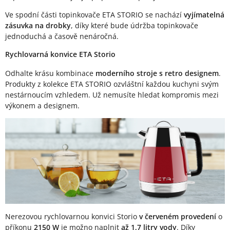
Ve spodní části topinkovače ETA STORIO se nachází
vyjímatelná
zásuvka na drobky
, díky které bude údržba topinkovače
jednoduchá a časově nenáročná.
Rychlovarná konvice ETA Storio
Odhalte krásu kombinace
moderního stroje s retro designem
.
Produkty z kolekce ETA STORIO ozvláštní každou kuchyni svým
nestárnoucím vzhledem. Už nemusíte hledat kompromis mezi
výkonem a designem.
Nerezovou rychlovarnou konvici Storio
v červeném provedení
o
příkonu
2150 W
je možno naplnit
až 1,7 litry vody
. Díky