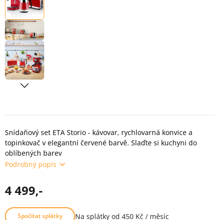
Snídaňový set ETA Storio - kávovar, rychlovarná konvice a
topinkovač v elegantní červené barvě. Slaďte si kuchyni do
oblíbených barev
Podrobný popis
4 499,-
Na splátky od 450 Kč / měsíc
Spočítat splátky