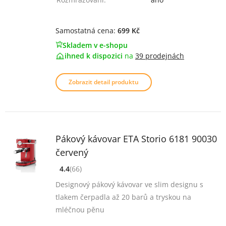
Samostatná cena:
699 Kč
Skladem v e-shopu
ihned k dispozici
na
39 prodejnách
Zobrazit detail produktu
Pákový kávovar ETA Storio 6181 90030
červený
4.4
(66)
[common_new:review_aria]
([common_new:rating_count] 66)
4.4
z 5
Designový pákový kávovar ve slim designu s
tlakem čerpadla až 20 barů a tryskou na
mléčnou pěnu