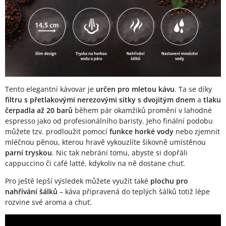
Tento elegantní kávovar je
určen pro mletou kávu
. Ta se díky
filtru s přetlakovými nerezovými sítky s dvojitým dnem
a
tlaku
čerpadla až 20 barů
během pár okamžiků promění v lahodné
espresso jako od profesionálního baristy. Jeho finální podobu
můžete tzv. prodloužit pomocí
funkce horké vody
nebo zjemnit
mléčnou pěnou, kterou hravě vykouzlíte šikovně umístěnou
parní tryskou
. Nic tak nebrání tomu, abyste si dopřáli
cappuccino či café latté, kdykoliv na ně dostane chuť.
Pro ještě lepší výsledek můžete využít také
plochu pro
nahřívání šálků
– káva připravená do teplých šálků totiž lépe
rozvine své aroma a chuť.