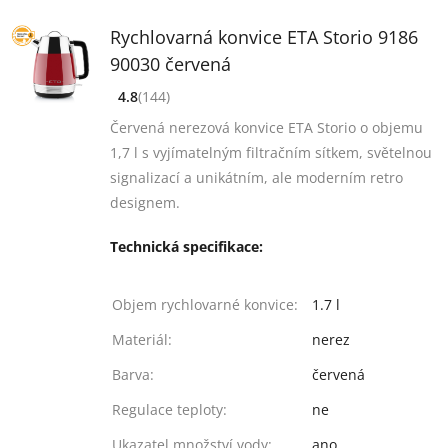
Rychlovarná konvice ETA Storio 9186
90030 červená
4.8
(144)
[common_new:review_aria]
([common_new:rating_count] 144)
4.8
z 5
Červená nerezová konvice ETA Storio o objemu
1,7 l s vyjímatelným filtračním sítkem, světelnou
signalizací a unikátním, ale moderním retro
designem.
Technická specifikace:
Objem rychlovarné konvice:
1.7 l
Materiál:
nerez
Barva:
červená
Regulace teploty:
ne
Ukazatel množství vody:
ano