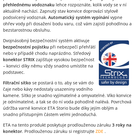
přehlednému vodoznaku
lehce rozpoznáte, kolik vody se v ní
aktuálně nachází. Zapnutý stav konvice doprovází stylově
podsvícený vodoznak.
Automatický systém vypínání
vypne
ohřev vody při dosažení bodu varu, což vám zajistí pohodlnou a
bezstarostnou obsluhu.
Dvojnásobný bezpečnostní systém aktivuje
bezpečnostní pojistku
při nebezpečí přehřátí
nebo v případě chodu naprázdno. Středový
konektor STRIX
zajišťuje vysokou bezpečnost
– konvici díky němu vždy snadno umístíte na
podstavec.
Filtrační sítko
se postará o to, aby se vám do
čaje nebo kávy nedostaly usazeniny vodního
kamene. Sítko je snadno vyjímatelné a omyvatelné. Víko konvice
je odnímatelné, a tak se do ní voda pohodlně nalévá. Povrchová
údržba varné konvice ETA Storio bude díky jejím oblým a
snadno přístupným částem velmi jednoduchá.
ETA na tento produkt poskytuje prodlouženou záruku
3 roky na
konektor
. Prodlouženou záruku si registrujte
ZDE
.