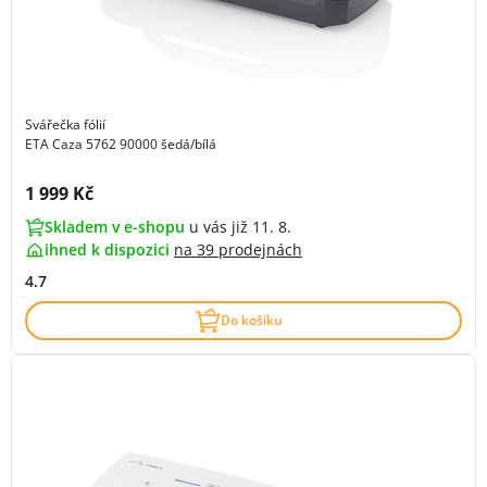
Svářečka fólií
ETA Caza 5762 90000 šedá/bílá
Cena s DPH:
1 999 Kč
Skladem v e-shopu
u vás již 11. 8.
ihned k dispozici
na
39 prodejnách
4.7
Do košíku