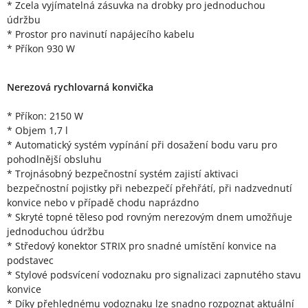
* Zcela vyjímatelná zásuvka na drobky pro jednoduchou
údržbu
* Prostor pro navinutí napájecího kabelu
* Příkon 930 W
Nerezová rychlovarná konvička
* Příkon: 2150 W
* Objem 1,7 l
* Automatický systém vypínání při dosažení bodu varu pro
pohodlnější obsluhu
* Trojnásobný bezpečnostní systém zajistí aktivaci
bezpečnostní pojistky při nebezpečí přehřátí, při nadzvednutí
konvice nebo v případě chodu naprázdno
* Skryté topné těleso pod rovným nerezovým dnem umožňuje
jednoduchou údržbu
* Středový konektor STRIX pro snadné umístění konvice na
podstavec
* Stylové podsvícení vodoznaku pro signalizaci zapnutého stavu
konvice
* Díky přehlednému vodoznaku lze snadno rozpoznat aktuální