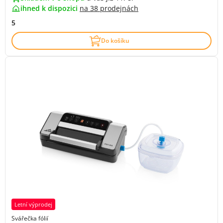
ihned k dispozici
na
38 prodejnách
5
Do košíku
Letní výprodej
Svářečka fólií