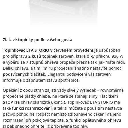
Zlatavé topinky podle vašeho gusta
Topinkovač ETA STORIO v červeném provedení
je uzpůsoben
pro přípravu
2 kusů topinek
zároveň, které díky příkonu 930 W
a výběru ze
7 stupňů ohřevu
propeče přesně tak, jak máte rádi.
Délku ohřevu, a tím i míru propečení snadno nastavíte pomocí
podsvícených tlačítek
. Elegantní podsvícení vás zároveň
informuje o zapnutém stavu spotřebiče.
Opékání z obou stran zajistí vždy skvělý výsledek – rovnoměrné
propečené plátky chleba, na které se sbíhají sliny. Tlačítkem
STOP
lze ohřev okamžitě ukončit. Topinkovač ETA STORIO má
také
funkci rozmrazování
, a tak si můžete s použitím nástavce
pečivo pohodlně rozpéct namísto zdlouhavého čekání na jeho
rozmrazení při pokojové teplotě. S
funkcí opětovného ohřevu
si pak snadno ohřejte již připravené topinky.