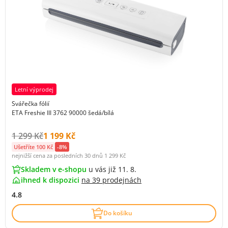
Letní výprodej
Svářečka fólií
ETA Freshie III 3762 90000 šedá/bílá
Původní cena s DPH:
Cena s DPH:
1 299 Kč
1 199 Kč
Ušetříte 100 Kč
-8%
nejnižší cena za posledních 30 dnů
1 299 Kč
Skladem v e-shopu
u vás již 11. 8.
ihned k dispozici
na
39 prodejnách
4.8
Do košíku