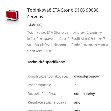
Topinkovač ETA Storio 9166 90030
červený
4.8
(100)
[common_new:review_aria]
([common_new:rating_count] 100)
4.8
z 5
Topinkovač ETA Storio vám připraví 2 topinky
krásně křupavé současně. Zvolit si můžete ze 7
stupňů ohřevu, disponuje funkcí rozmrazování a
tlačítkem STOP.
Technická specifikace:
Konstrukce topinkovače:
dvouštěrbinový
Počet topinek:
2
Rozpékač pečiva:
odnímatelný
Regulace stupně opékání:
ano
Rozmrazování:
ano