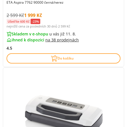
ETA Aspira 7762 90000 černá/nerez
Původní cena s DPH:
Cena s DPH:
2 599 Kč
1 999 Kč
Ušetříte 600 Kč
-23%
nejnižší cena za posledních 30 dnů
2 599 Kč
Skladem v e-shopu
u vás již 11. 8.
ihned k dispozici
na
38 prodejnách
4.5
Do košíku