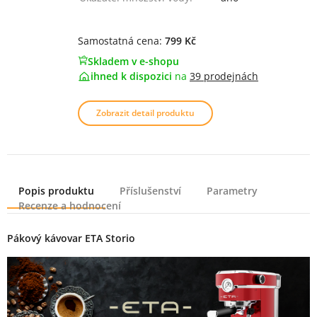
Samostatná cena:
799 Kč
Skladem v e-shopu
ihned k dispozici
na
39 prodejnách
Zobrazit detail produktu
Popis produktu
Příslušenství
Parametry
Recenze a hodnocení
Popis produktu
Pákový kávovar ETA Storio