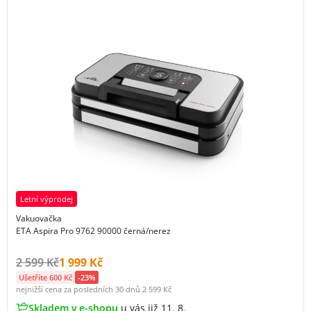
Letní výprodej
Vakuovačka
ETA Aspira Pro 9762 90000 černá/nerez
Původní cena s DPH:
Cena s DPH:
2 599 Kč
1 999 Kč
Ušetříte 600 Kč
-23%
nejnižší cena za posledních 30 dnů
2 599 Kč
Skladem v e-shopu
u vás již 11. 8.