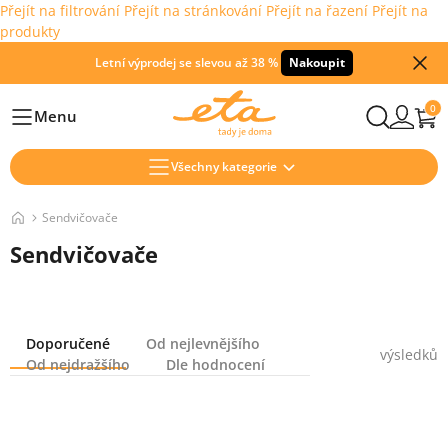
Přejít na filtrování
Přejít na stránkování
Přejít na řazení
Přejít na
produkty
Letní výprodej se slevou až 38 %
Nakoupit
0
Menu
Hlavní
Všechny kategorie
Sendvičovače
Sendvičovače
Řazení
Doporučené
Od nejlevnějšího
výsledků
Od nejdražšího
Dle hodnocení