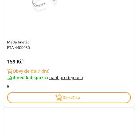
Metla hnětací
ETA 4400030
Cena s DPH:
159 Kč
Obvykle do 7 dnů
ihned k dispozici
na
4 prodejnách
5
Do košíku