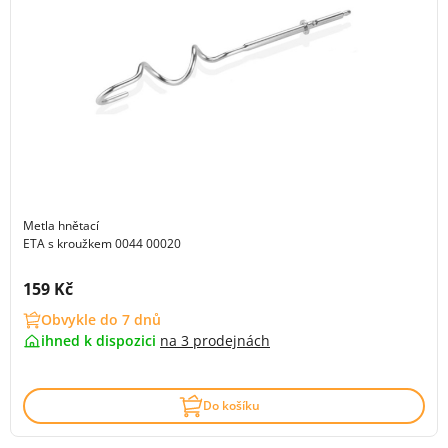
Metla hnětací
ETA s kroužkem 0044 00020
Cena s DPH:
159 Kč
Obvykle do 7 dnů
ihned k dispozici
na
3 prodejnách
Do košíku