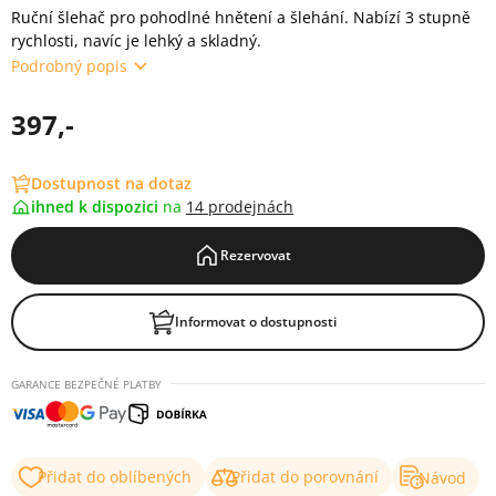
Ruční šlehač pro pohodlné hnětení a šlehání. Nabízí 3 stupně
rychlosti, navíc je lehký a skladný.
Podrobný popis
397,-
Dostupnost na dotaz
ihned k dispozici
na
14 prodejnách
Rezervovat
Informovat o dostupnosti
GARANCE BEZPEČNÉ PLATBY
Přidat do oblíbených
Přidat do porovnání
Návod