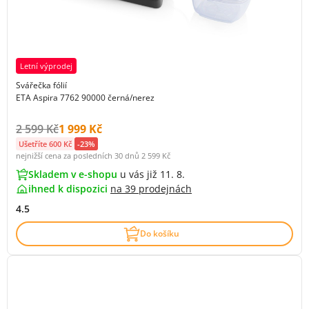
Letní výprodej
Svářečka fólií
ETA Aspira 7762 90000 černá/nerez
Původní cena s DPH:
Cena s DPH:
2 599 Kč
1 999 Kč
Ušetříte 600 Kč
-23%
nejnižší cena za posledních 30 dnů
2 599 Kč
Skladem v e-shopu
u vás již 11. 8.
ihned k dispozici
na
39 prodejnách
4.5
Do košíku