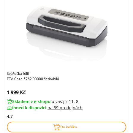
Svářečka fólií
ETA Caza 5762 90000 šedá/bílá
Cena s DPH:
1 999 Kč
Skladem v e-shopu
u vás již 11. 8.
ihned k dispozici
na
39 prodejnách
4.7
Do košíku