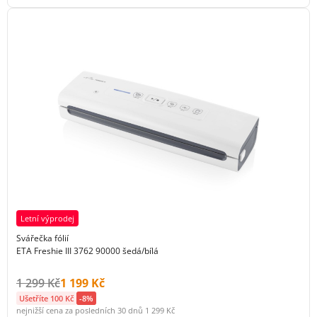
Letní výprodej
Svářečka fólií
ETA Freshie III 3762 90000 šedá/bílá
Původní cena s DPH:
Cena s DPH:
1 299 Kč
1 199 Kč
Ušetříte 100 Kč
-8%
nejnižší cena za posledních 30 dnů
1 299 Kč