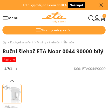
Letní výprodej se slevou až 38 %
Nakoupit
0
Menu
Hlavní
Všechny kategorie
Kuchyně a vaření
Mixéry a šlehače
Šlehače
Ruční šlehač ETA Noar 0044 90000 bílý
Red Line
4.7
(311)
Kód: ETA004490000
Hodnocení: 4.7 z 5 (311 recenzí)