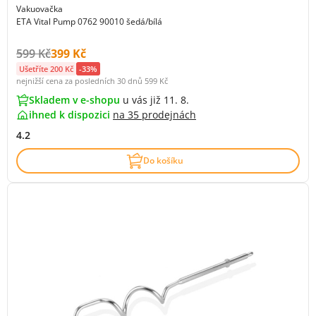
Vakuovačka
ETA Vital Pump 0762 90010 šedá/bílá
Původní cena s DPH:
Cena s DPH:
599 Kč
399 Kč
Ušetříte 200 Kč
-33%
nejnižší cena za posledních 30 dnů
599 Kč
Skladem v e-shopu
u vás již 11. 8.
ihned k dispozici
na
35 prodejnách
4.2
Do košíku