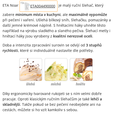
ETA Noar
je malý ruční šlehač, který
ETA004490000
zabere
minimum místa v kuchyni
, ale
maximálně vypomůže
při pečení i vaření. Ušlehá bílkový sníh, šlehačku, pomazánky a
další jemné krémové náplně. S hnětacími háky uhněte těsto
například na výrobu sladkého a slaného pečiva. Šlehací metly i
hnětací háky jsou vyrobeny z
kvalitní nerezové oceli
.
Doba a intenzita zpracování surovin se odvíjí od
3 stupňů
rychlosti
, které si individuálně nastavíte dle potřeby.
Díky ergonomicky tvarované rukojeti se s ním velmi dobře
pracuje. Oproti klasickým ručním šlehačům je také
lehčí a
skladnější
. Takže pokud se bez pečení neobejdete ani na
cestách, můžete si ho vzít kamkoliv s sebou.