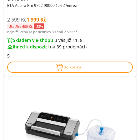
ETA Aspira Pro 9762 90000 černá/nerez
Původní cena s DPH:
Cena s DPH:
2 599 Kč
1 999 Kč
Ušetříte 600 Kč
-23%
nejnižší cena za posledních 30 dnů
2 599 Kč
Skladem v e-shopu
u vás již 11. 8.
ihned k dispozici
na
39 prodejnách
5
Do košíku