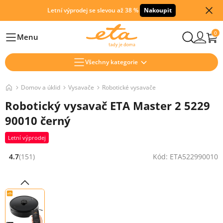
Letní výprodej se slevou až 38 %
Nakoupit
0
Menu
Hlavní
Všechny kategorie
Domov a úklid
Vysavače
Robotické vysavače
Robotický vysavač ETA Master 2 5229
90010 černý
Letní výprodej
4.7
(151)
Kód: ETA522990010
Hodnocení: 4.7 z 5 (151 recenzí)