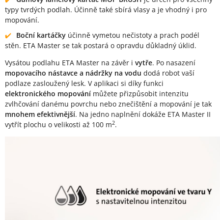
typy tvrdých podlah. Účinně také sbírá vlasy a je vhodný i pro
mopování.
Boční kartáčky
účinně vymetou nečistoty a prach podél
stěn. ETA Master se tak postará o opravdu důkladný úklid.
Vysátou podlahu ETA Master na závěr i
vytře
. Po nasazení
mopovacího nástavce a nádržky na vodu
dodá robot vaší
podlaze zasloužený lesk. V aplikaci si díky funkci
elektronického mopování
můžete přizpůsobit intenzitu
zvlhčování danému povrchu nebo znečištění a mopování je tak
mnohem efektivnější
. Na jedno naplnění dokáže ETA Master II
2
vytřít plochu o velikosti až 100 m
.