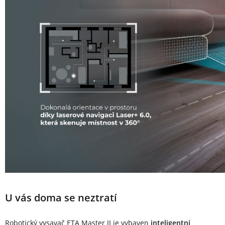
U vás doma se neztratí
Robotický vysavač ETA Master II je vybaven
inteligentní