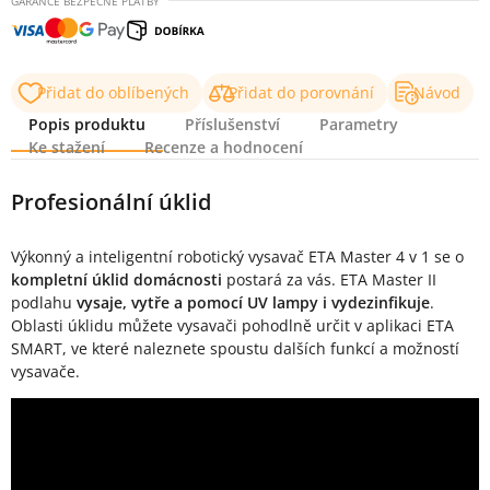
GARANCE BEZPEČNÉ PLATBY
Přidat do oblíbených
Přidat do porovnání
Návod
Popis produktu
Příslušenství
Parametry
Ke stažení
Recenze a hodnocení
Popis produktu
Profesionální úklid
Výkonný a inteligentní robotický vysavač ETA Master 4 v 1 se o
kompletní úklid domácnosti
postará za vás. ETA Master II
podlahu
vysaje, vytře a pomocí UV lampy i vydezinfikuje
.
Oblasti úklidu můžete vysavači pohodlně určit v aplikaci ETA
SMART, ve které naleznete spoustu dalších funkcí a možností
vysavače.