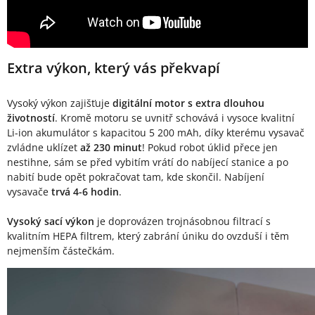
Extra výkon, který vás překvapí
Vysoký výkon zajišťuje
digitální motor s extra dlouhou
životností
. Kromě motoru se uvnitř schovává i vysoce kvalitní
Li-ion akumulátor s kapacitou 5 200 mAh, díky kterému vysavač
zvládne uklízet
až 230 minut
! Pokud robot úklid přece jen
nestihne, sám se před vybitím vrátí do nabíjecí stanice a po
nabití bude opět pokračovat tam, kde skončil. Nabíjení
vysavače
trvá 4-6 hodin
.
Vysoký sací výkon
je doprovázen trojnásobnou filtrací s
kvalitním HEPA filtrem, který zabrání úniku do ovzduší i těm
nejmenším částečkám.