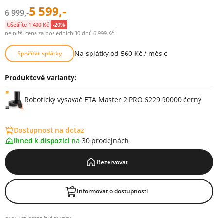
5 599,-
6 999,-
Ušetříte 1 400 Kč
-20%
nejnižší cena za posledních 30 dnů 6 999 Kč
Na splátky od 560 Kč / měsíc
Spočítat splátky
Produktové varianty:
Varianty
Robotický vysavač ETA Master 2 PRO 6229 90000 černý
Dostupnost na dotaz
ihned k dispozici
na
30 prodejnách
Rezervovat
Informovat o dostupnosti