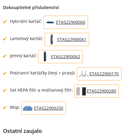
Dokoupitelné příslušenství:
Hybridní kartáč:
ETA522900060
Lamelový kartáč:
ETA522900061
Jemný kartáč:
ETA522900062
Postranní kartáčky (levý + pravý):
ETA522900170
Set HEPA filtr a molitanový filtr:
ETA522900280
Mop:
ETA522900250
Ostatní zaujalo