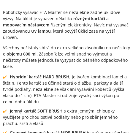
Robotický vysavač ETA Master se nezalekne žádné úklidové
výzvy. Na úklid je vybaven několika
různými kartáči a
mopovacím nástavcem
řízeným elektronicky. Navíc má vysavač
zabudovanou
UV lampu
, která povýší úklid zase na vyšší
úroveň.
Všechny nečistoty sbírá do extra velkého zásobníku na nečistoty
o
objemu 600 ml.
Zásobník lze velmi snadno vyjmout a
nečistoty můžete jednoduše vysypat do běžného odpadkového
koše.
Hybridní kartáč HARD BRUSH
, je tvořen kombinací lamel a
štětin. Tento kartáč se účinně stará o dlažbu, parkety a další
tvrdé podlahy, nezalekne se však ani vysávání koberců (výška
vlasu do 1 cm). ETA Master si udržuje vysoký sací výkon po
celou dobu úklidu.
Jemný kartáč SOFT BRUSH
s extra jemnými chloupky
využijete pro choulostivé podlahy nebo pro sběr jemného
prachu, srsti a vlasů.
Gumový lamelový kartáč MOP BRUSH
je určen pro všechny