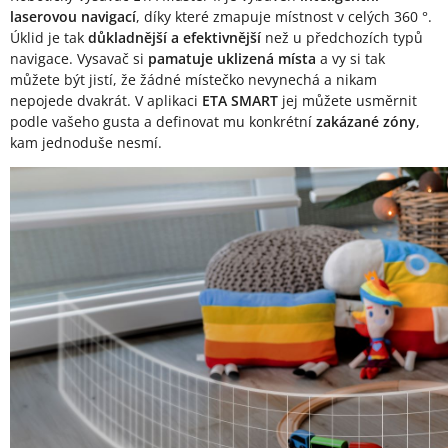
laserovou navigací
, díky které zmapuje místnost v celých 360 °.
Úklid je tak
důkladnější a efektivnější
než u předchozích typů
navigace. Vysavač si
pamatuje uklizená místa
a vy si tak
můžete být jistí, že žádné místečko nevynechá a nikam
nepojede dvakrát. V aplikaci
ETA SMART
jej můžete usměrnit
podle vašeho gusta a definovat mu konkrétní
zakázané zóny
,
kam jednoduše nesmí.