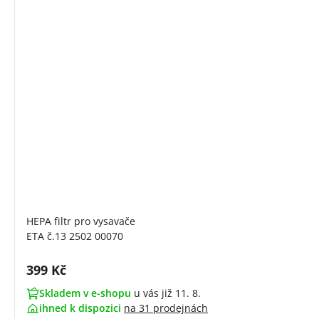
HEPA filtr pro vysavače
ETA č.13 2502 00070
Cena s DPH:
399 Kč
Skladem v e-shopu
u vás již 11. 8.
ihned k dispozici
na
31 prodejnách