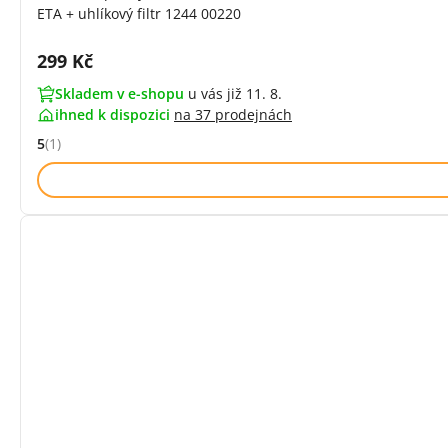
ETA + uhlíkový filtr 1244 00220
Cena s DPH:
299 Kč
Skladem v e-shopu
u vás již 11. 8.
ihned k dispozici
na
37 prodejnách
5
(1)
Hodnocení: 5 z 5 (1 recenzí)