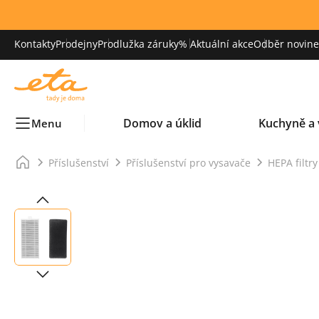
Kontakty
Prodejny
Prodlužka záruky
% Aktuální akce
Odběr novinek
Domov a úklid
Kuchyně a 
Menu
Příslušenství
Příslušenství pro vysavače
HEPA filtr