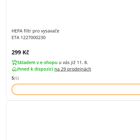
HEPA filtr pro vysavače
ETA 1227000230
Cena s DPH:
299 Kč
Skladem v e-shopu
u vás již 11. 8.
ihned k dispozici
na
29 prodejnách
5
(6)
Hodnocení: 5 z 5 (6 recenzí)