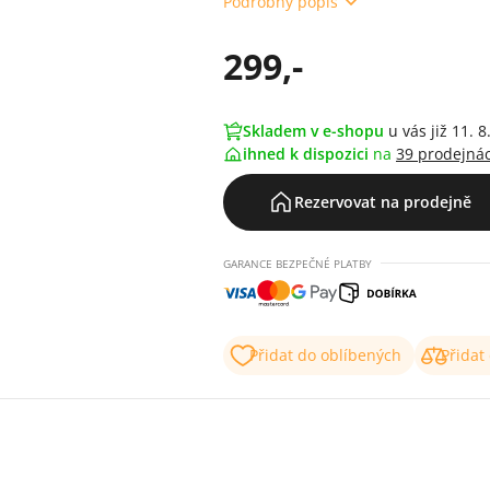
Podrobný popis
299,-
Skladem v e-shopu
u vás již 11. 8
ihned k dispozici
na
39 prodejná
Rezervovat na prodejně
GARANCE BEZPEČNÉ PLATBY
Přidat do oblíbených
Přidat