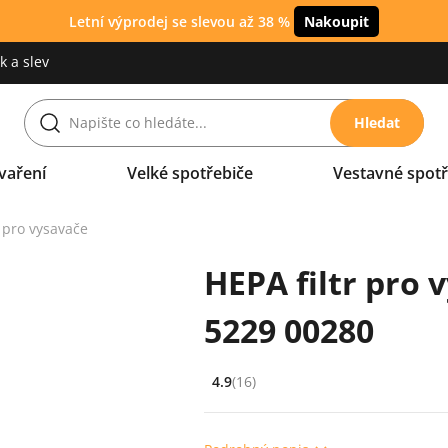
Letní výprodej se slevou až 38 %
Nakoupit
 a slev
Hledat
vaření
Velké spotřebiče
Vestavné spotř
y pro vysavače
HEPA filtr pro v
5229 00280
4.9
(16)
Hodnocení: 4.9 z 5 (16 recenzí)