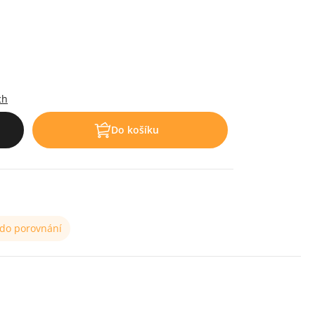
.
ch
Do košíku
 do porovnání