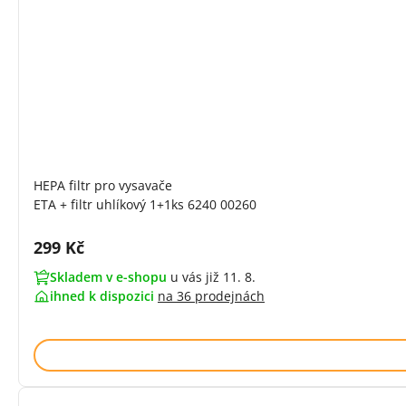
HEPA filtr pro vysavače
ETA + filtr uhlíkový 1+1ks 6240 00260
Cena s DPH:
299 Kč
Skladem v e-shopu
u vás již 11. 8.
ihned k dispozici
na
36 prodejnách