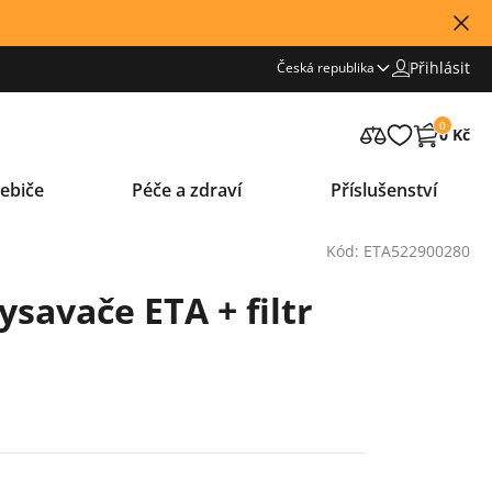
Přihlásit
Česká republika
0
0 Kč
ebiče
Péče a zdraví
Příslušenství
Kód: ETA522900280
ysavače ETA + filtr