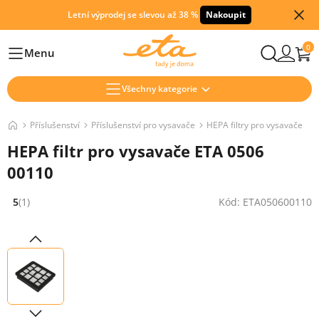
Letní výprodej se slevou až 38 %
Nakoupit
0
Menu
Hlavní
Všechny kategorie
Příslušenství
Příslušenství pro vysavače
HEPA filtry pro vysavače
HEPA filtr pro vysavače ETA 0506
00110
5
(1)
Kód: ETA050600110
Hodnocení: 5 z 5 (1 recenzí)