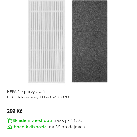
HEPA filtr pro vysavače
ETA + filtr uhlíkový 1+1ks 6240 00260
Cena s DPH:
299 Kč
Skladem v e-shopu
u vás již 11. 8.
ihned k dispozici
na
36 prodejnách