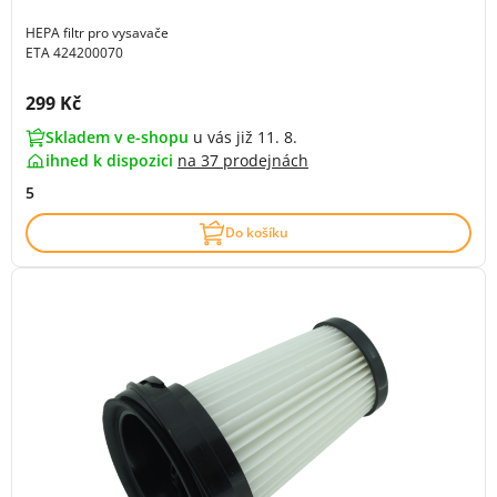
HEPA filtr pro vysavače
ETA 424200070
Cena s DPH:
299 Kč
Skladem v e-shopu
u vás již 11. 8.
ihned k dispozici
na
37 prodejnách
5
Do košíku