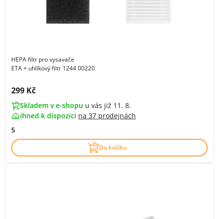
HEPA filtr pro vysavače
ETA + uhlíkový filtr 1244 00220
Cena s DPH:
299 Kč
Skladem v e-shopu
u vás již 11. 8.
ihned k dispozici
na
37 prodejnách
5
Do košíku