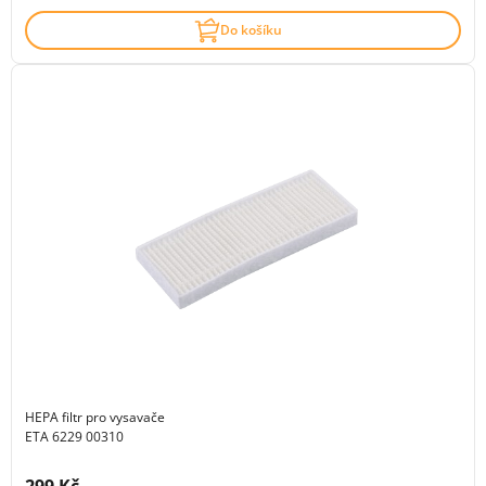
Do košíku
HEPA filtr pro vysavače
ETA 6229 00310
Cena s DPH: