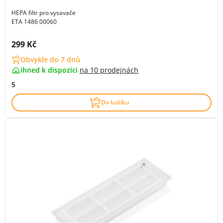
HEPA filtr pro vysavače
ETA 1486 00060
Cena s DPH:
299 Kč
Obvykle do 7 dnů
ihned k dispozici
na
10 prodejnách
5
Do košíku