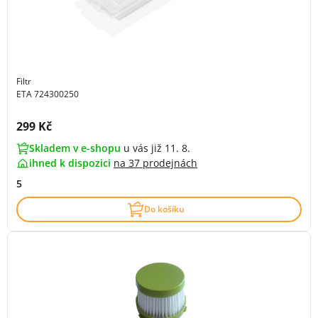
Filtr
ETA 724300250
Cena s DPH:
299 Kč
Skladem v e-shopu
u vás již 11. 8.
ihned k dispozici
na
37 prodejnách
5
Do košíku