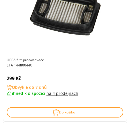
HEPA filtr pro vysavače
ETA 144800440
Cena s DPH:
299 Kč
Obvykle do 7 dnů
ihned k dispozici
na
4 prodejnách
Do košíku