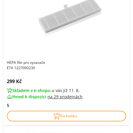
HEPA filtr pro vysavače
ETA 1227000230
Cena s DPH:
299 Kč
Skladem v e-shopu
u vás již 11. 8.
ihned k dispozici
na
29 prodejnách
5
Do košíku