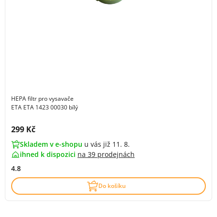
HEPA filtr pro vysavače
ETA ETA 1423 00030 bílý
Cena s DPH:
299 Kč
Skladem v e-shopu
u vás již 11. 8.
ihned k dispozici
na
39 prodejnách
4.8
Do košíku