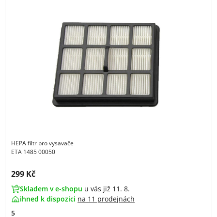
HEPA filtr pro vysavače
ETA 1485 00050
Cena s DPH:
299 Kč
Skladem v e-shopu
u vás již 11. 8.
ihned k dispozici
na
11 prodejnách
5