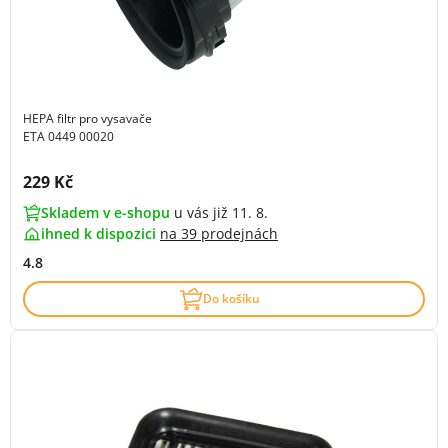
HEPA filtr pro vysavače
ETA 0449 00020
Cena s DPH:
229 Kč
Skladem v e-shopu
u vás již 11. 8.
ihned k dispozici
na
39 prodejnách
4.8
Do košíku