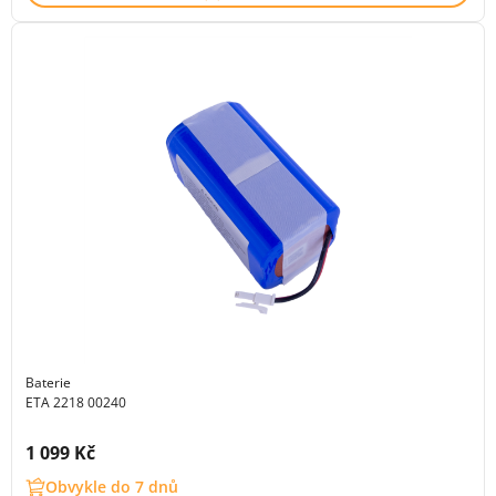
Baterie
ETA 2218 00240
Cena s DPH:
1 099 Kč
Obvykle do 7 dnů