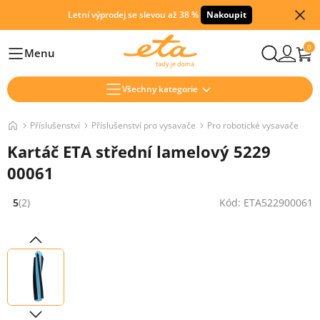
Letní výprodej se slevou až 38 %
Nakoupit
0
Menu
Hlavní
Všechny kategorie
Příslušenství
Příslušenství pro vysavače
Pro robotické vysavače
Kartáč ETA střední lamelový 5229
00061
5
(2)
Kód: ETA522900061
Hodnocení: 5 z 5 (2 recenzí)