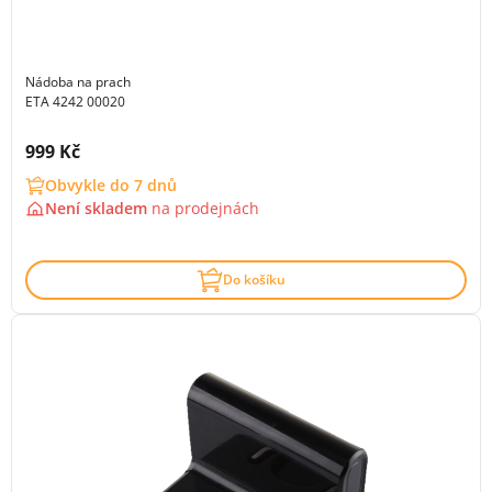
Nádoba na prach
ETA 4242 00020
Cena s DPH:
999 Kč
Obvykle do 7 dnů
Není skladem
na
prodejnách
Do košíku