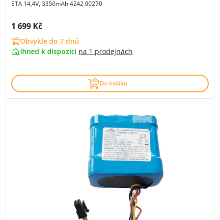
ETA 14,4V, 3350mAh 4242 00270
Cena s DPH:
1 699 Kč
Obvykle do 7 dnů
ihned k dispozici
na
1 prodejnách
Do košíku