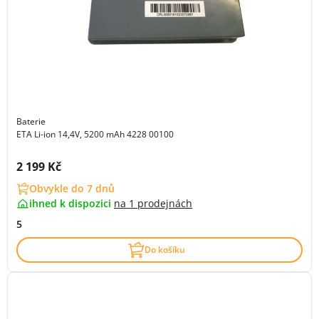
Baterie
ETA Li-ion 14,4V, 5200 mAh 4228 00100
Cena s DPH:
2 199 Kč
Obvykle do 7 dnů
ihned k dispozici
na
1 prodejnách
5
Do košíku