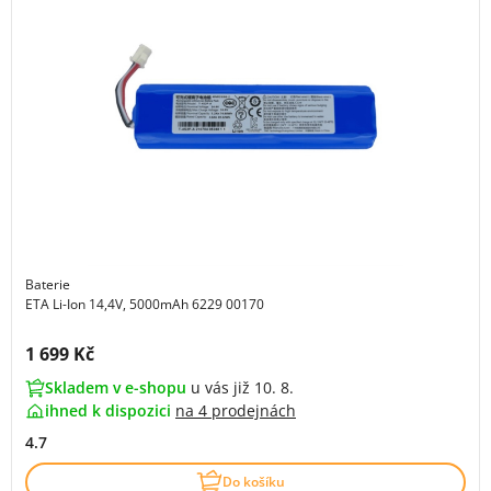
Baterie
ETA Li-Ion 14,4V, 5000mAh 6229 00170
Cena s DPH:
1 699 Kč
Skladem v e-shopu
u vás již 10. 8.
ihned k dispozici
na
4 prodejnách
4.7
Do košíku