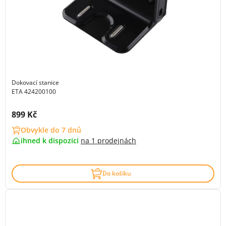
Dokovací stanice
ETA 424200100
Cena s DPH:
899 Kč
Obvykle do 7 dnů
ihned k dispozici
na
1 prodejnách
Do košíku