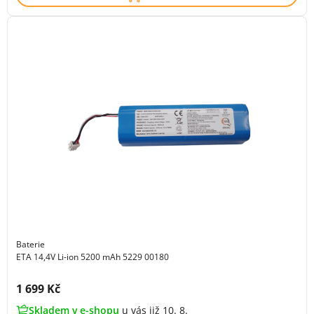
Baterie
ETA 14,4V Li-ion 5200 mAh 5229 00180
Cena s DPH:
1 699 Kč
Skladem v e-shopu
u vás již 10. 8.