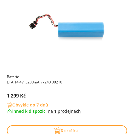
Baterie
ETA 14,4V, 5200mAh 7243 00210
Cena s DPH:
1 299 Kč
Obvykle do 7 dnů
ihned k dispozici
na
1 prodejnách
Do košíku