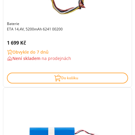
Baterie
ETA 14,4V, 5200mAh 6241 00200
Cena s DPH:
1 699 Kč
Obvykle do 7 dnů
Není skladem
na
prodejnách
Do košíku