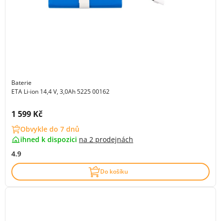
Baterie
ETA Li-ion 14,4 V, 3,0Ah 5225 00162
Cena s DPH:
1 599 Kč
Obvykle do 7 dnů
ihned k dispozici
na
2 prodejnách
4.9
Do košíku