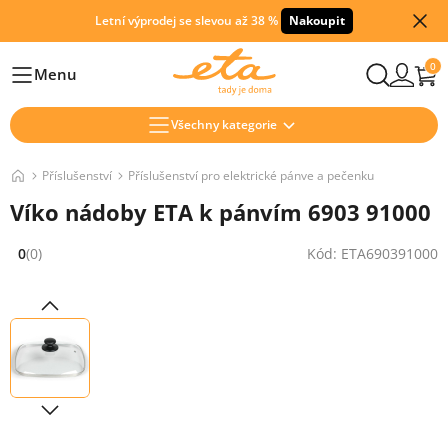
Letní výprodej se slevou až 38 %
Nakoupit
0
Menu
Hlavní
Všechny kategorie
Příslušenství
Příslušenství pro elektrické pánve a pečenku
Víko nádoby ETA k pánvím 6903 91000
0
(0)
Kód: ETA690391000
Hodnocení: 0 z 5 (0 recenzí)