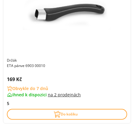
Držák
ETA pánve 6903 00010
Cena s DPH:
169 Kč
Obvykle do 7 dnů
ihned k dispozici
na
2 prodejnách
5
Do košíku