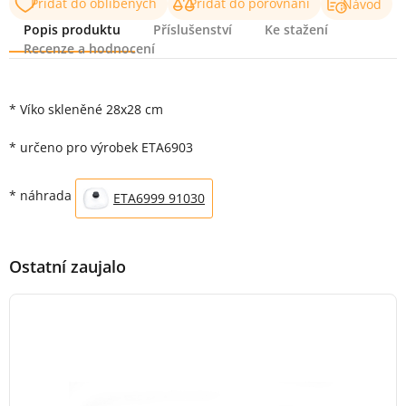
Přidat do oblíbených
Přidat do porovnání
Návod
Popis produktu
Příslušenství
Ke stažení
Recenze a hodnocení
Popis produktu
* Víko skleněné 28x28 cm
* určeno pro výrobek ETA6903
* náhrada
ETA6999 91030
Ostatní zaujalo