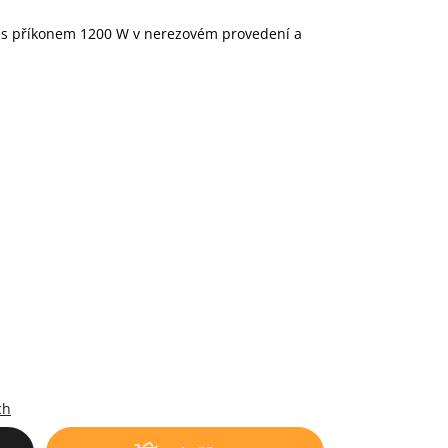
 s příkonem 1200 W v nerezovém provedení a
.
ch