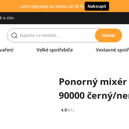
Letní výprodej se slevou až 38 %
Nakoupit
 a slev
Hledat
vaření
Velké spotřebiče
Vestavné spotř
Ponorný mixér
90000 černý/ne
4.8
(61)
Hodnocení: 4.8 z 5 (61 recenzí)