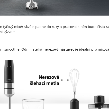
 tyčový mixér skvěle padne do ruky a pracovat s ním bude čistá r
mi výzvami.
ní smoothie. Odnímatelný
nerezový nástavec
je ideální pro mixov