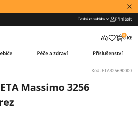
Přihlásit
Česká republika
0
0 Kč
ebiče
Péče a zdraví
Příslušenství
Kód: ETA325690000
 ETA Massimo 3256
rez