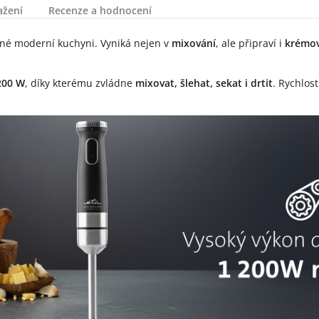
ažení
Recenze a hodnocení
né moderní kuchyni. Vyniká nejen v
mixování
, ale připraví i
krémov
200 W
, díky kterému zvládne
mixovat, šlehat, sekat i drtit
. Rychlos