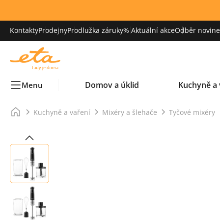
Kontakty
Prodejny
Prodlužka záruky
% Aktuální akce
Odběr novinek
Domov a úklid
Kuchyně a 
Menu
Kuchyně a vaření
Mixéry a šlehače
Tyčové mixéry