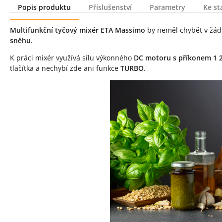
Popis produktu
Příslušenství
Parametry
Ke st
Popis produktu
Multifunkční tyčový mixér ETA Massimo
by neměl chybět v žád
sněhu
.
K práci mixér využívá sílu výkonného
DC motoru s příkonem 1 
tlačítka a nechybí zde ani funkce
TURBO
.