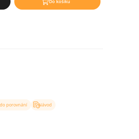
Do košíku
 do porovnání
Návod