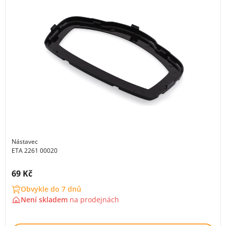
Nástavec
ETA 2261 00020
Cena s DPH:
69 Kč
Obvykle do 7 dnů
Není skladem
na
prodejnách