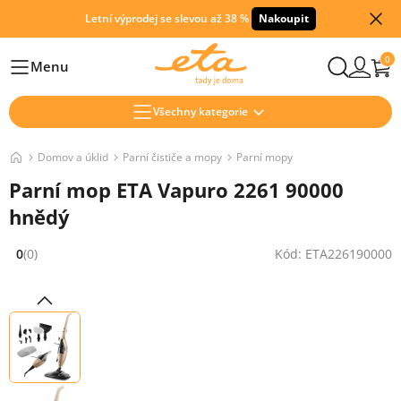
Letní výprodej se slevou až 38 %
Nakoupit
0
Menu
Hlavní
Všechny kategorie
Domov a úklid
Parní čističe a mopy
Parní mopy
Parní mop ETA Vapuro 2261 90000
hnědý
0
(0)
Kód: ETA226190000
Hodnocení: 0 z 5 (0 recenzí)