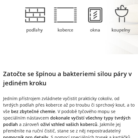
Zatočte se špínou a bakteriemi silou páry v
jediném kroku
Jedním přístrojem zvládnete vyčistit prakticky cokoliv, od
tvrdých podlah přes koberce až po troubu či sprchový kout, a to
vše
bez zbytečné chemie
. V podobě tyčového mopu se
speciálním nástavcem
dokonale vyčistí všechny typy tvrdých
podlah
a zároveň
oživí vzhled vašich koberců
. Jakmile jej
přeměníte na ruční čistič, stane se z něj nepostradatelný
pomocník pro detaily
. S pomocí speciálních trysek a kartáčků