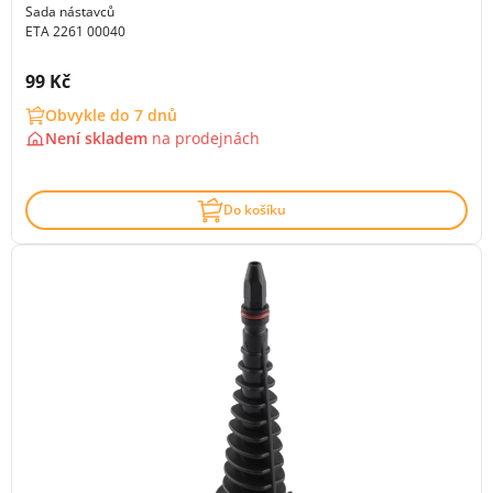
Sada nástavců
ETA 2261 00040
Cena s DPH:
99 Kč
Obvykle do 7 dnů
Není skladem
na
prodejnách
Do košíku