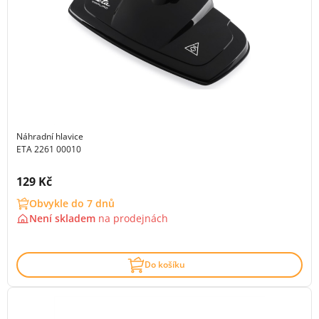
Náhradní hlavice
ETA 2261 00010
Cena s DPH:
129 Kč
Obvykle do 7 dnů
Není skladem
na
prodejnách
Do košíku