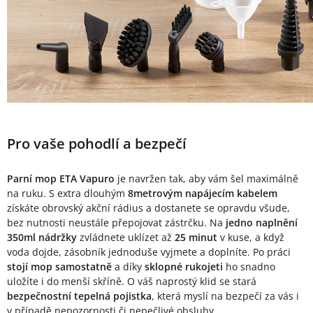
Pro vaše pohodlí a bezpečí
Parní mop ETA Vapuro
je navržen tak, aby vám šel maximálně
na ruku. S extra dlouhým
8metrovým napájecím kabelem
získáte obrovský akční rádius a dostanete se opravdu všude,
bez nutnosti neustále přepojovat zástrčku. Na
jedno naplnění
350ml nádržky
zvládnete uklízet až
25 minut
v kuse, a když
voda dojde, zásobník jednoduše vyjmete a doplníte. Po práci
stojí mop samostatně
a díky
sklopné rukojeti
ho snadno
uložíte i do menší skříně. O váš naprostý klid se stará
bezpečnostní tepelná pojistka
, která myslí na bezpečí za vás i
v případě nepozornosti či nepečlivé obsluhy.