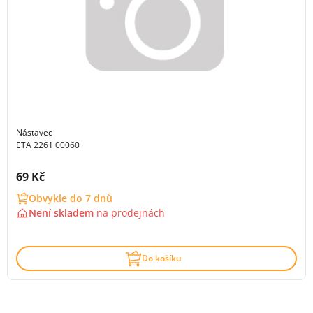
Nástavec
ETA 2261 00060
Cena s DPH:
69 Kč
Obvykle do 7 dnů
Není skladem
na
prodejnách
Do košíku