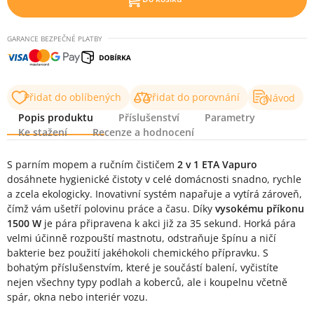
GARANCE BEZPEČNÉ PLATBY
Přidat do oblíbených
Přidat do porovnání
Návod
Popis produktu
Příslušenství
Parametry
Ke stažení
Recenze a hodnocení
Popis produktu
S parním mopem a ručním čističem
2 v 1 ETA Vapuro
dosáhnete hygienické čistoty v celé domácnosti snadno, rychle
a zcela ekologicky. Inovativní systém napařuje a vytírá zároveň,
čímž vám ušetří polovinu práce a času. Díky
vysokému příkonu
1500 W
je pára připravena k akci již za 35 sekund. Horká pára
velmi účinně rozpouští mastnotu, odstraňuje špínu a ničí
bakterie bez použití jakéhokoli chemického přípravku. S
bohatým příslušenstvím, které je součástí balení, vyčistíte
nejen všechny typy podlah a koberců, ale i koupelnu včetně
spár, okna nebo interiér vozu.