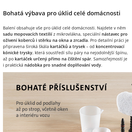
Bohatá výbava pro úklid celé domácnosti
Balení obsahuje vše pro úklid celé domácnosti. Najdete v něm
sadu mopovacích textilií
z mikrovlákna, speciální
nástavec pro
oživení koberců i stěrku na okna a zrcadla
. Pro detailní práci je
připravena široká škála
kartáčků a trysek
– od
koncentrovací
kónické trysky
, která soustředí sílu páry na nejodolnější špínu,
až po
kartáček určený přímo na čištění spár
. Samozřejmostí je
i praktická
nádobka pro snadné doplňování vody
.