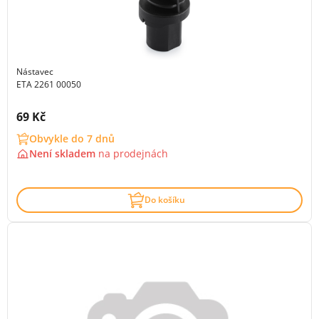
Nástavec
ETA 2261 00050
Cena s DPH:
69 Kč
Obvykle do 7 dnů
Není skladem
na
prodejnách
Do košíku