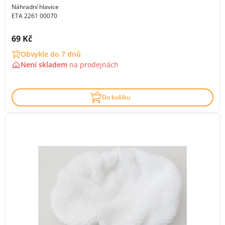
Náhradní hlavice
ETA 2261 00070
Cena s DPH:
69 Kč
Obvykle do 7 dnů
Není skladem
na
prodejnách
Do košíku