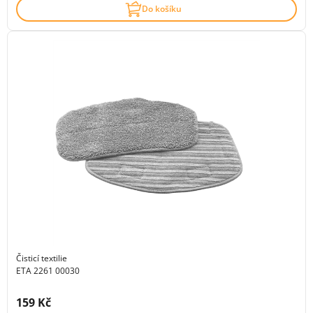
Do košíku
Čisticí textilie
ETA 2261 00030
Cena s DPH:
159 Kč