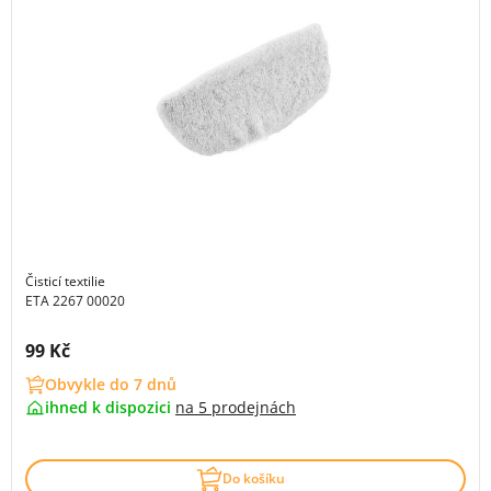
Čisticí textilie
ETA 2267 00020
Cena s DPH:
99 Kč
Obvykle do 7 dnů
ihned k dispozici
na
5 prodejnách
Do košíku