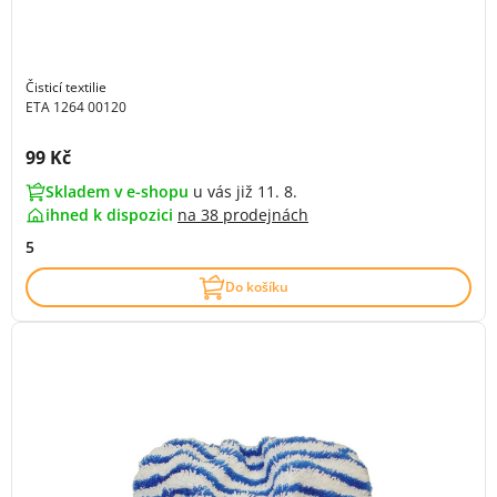
Čisticí textilie
ETA 1264 00120
Cena s DPH:
99 Kč
Skladem v e-shopu
u vás již 11. 8.
ihned k dispozici
na
38 prodejnách
5
Do košíku