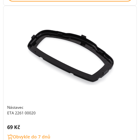
Nástavec
ETA 2261 00020
Cena s DPH:
69 Kč
Obvykle do 7 dnů