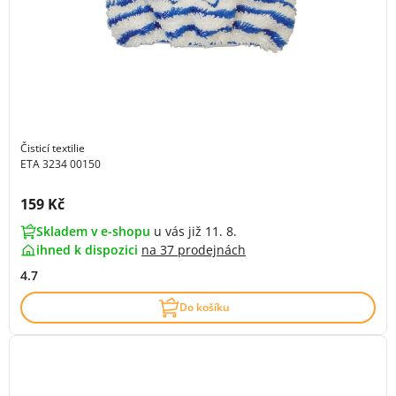
Čisticí textilie
ETA 3234 00150
Cena s DPH:
159 Kč
Skladem v e-shopu
u vás již 11. 8.
ihned k dispozici
na
37 prodejnách
4.7
Do košíku