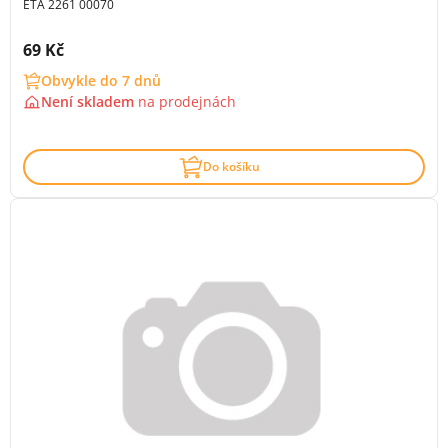
ETA 2261 00070
Cena s DPH:
69 Kč
Obvykle do 7 dnů
Není skladem
na
prodejnách
Do košíku