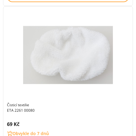
Čisticí textilie
ETA 2261 00080
Cena s DPH:
69 Kč
Obvykle do 7 dnů