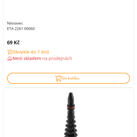
Nástavec
ETA 2261 00060
Cena s DPH:
69 Kč
Obvykle do 7 dnů
Není skladem
na
prodejnách
Do košíku