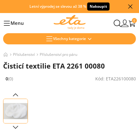
Letní výprodej se slevou až 38 %
Nakoupit
0
Menu
Hlavní
Všechny kategorie
Příslušenství
Příslušenství pro páru
Čisticí textilie ETA 2261 00080
0
(0)
Kód: ETA226100080
Hodnocení: 0 z 5 (0 recenzí)