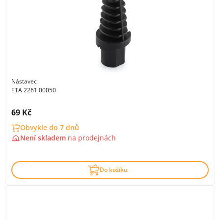
Nástavec
ETA 2261 00050
Cena s DPH:
69 Kč
Obvykle do 7 dnů
Není skladem
na
prodejnách
Do košíku