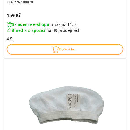
ETA 2267 00070
Cena s DPH:
159 Kč
Skladem v e-shopu
u vás již 11. 8.
ihned k dispozici
na
39 prodejnách
4.5
Do košíku