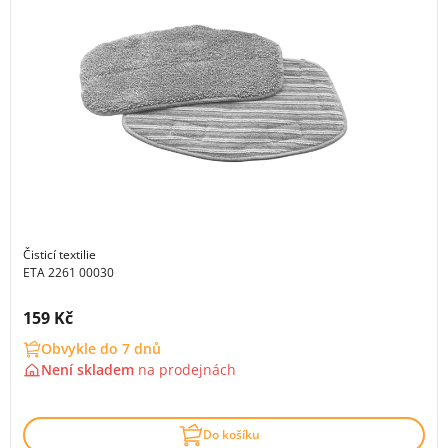
Čisticí textilie
ETA 2261 00030
Cena s DPH:
159 Kč
Obvykle do 7 dnů
Není skladem
na
prodejnách
Do košíku