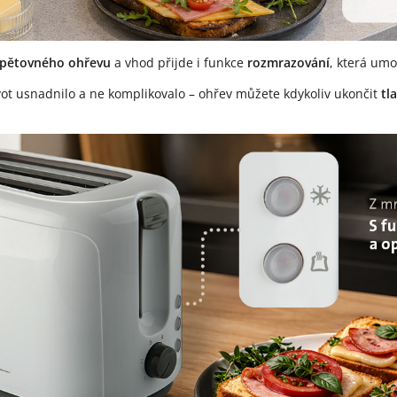
pětovného ohřevu
a vhod přijde i funkce
rozmrazování
, která um
vot usnadnilo a ne komplikovalo – ohřev můžete kdykoliv ukončit
tl