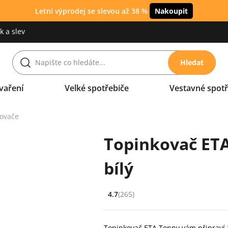
Letní výprodej se slevou až 38 %
Nakoupit
 a slev
Hledat
vaření
Velké spotřebiče
Vestavné spotř
ovače
Topinkovač ETA
bílý
4.7
(265)
Hodnocení: 4.7 z 5 (265 recenzí)
Topinkovač ETA Tonny vám připraví 2