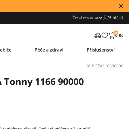
Přihlásit
Česká republika
0
0 Kč
ebiče
Péče a zdraví
Příslušenství
Kód: ETA116690000
 Tonny 1166 90000
 topinky současně. Zvolit si můžete z 7 stupňů