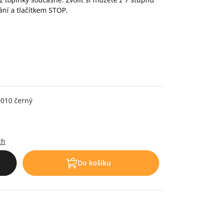
ní a tlačítkem STOP.
0010 černý
.
ch
Do košíku