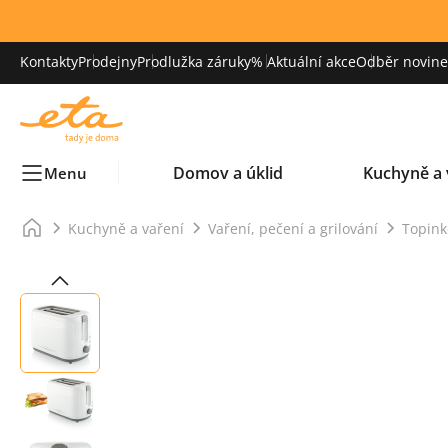
Kontakty
Prodejny
Prodlužka záruky
% Aktuální akce
Odběr novinek
Domov a úklid
Kuchyně a 
Menu
Kuchyně a vaření
Vaření, pečení a grilování
Topink