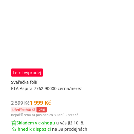
Letní výprodej
Svářečka fólií
ETA Aspira 7762 90000 černá/nerez
Cena s DPH:
1 999 Kč
Původní cena s DPH:
2 599 Kč
Ušetříte 600 Kč
-23%
nejnižší cena za posledních 30 dnů
2 599 Kč
Skladem v e-shopu
u vás již 10. 8.
ihned k dispozici
na
38 prodejnách