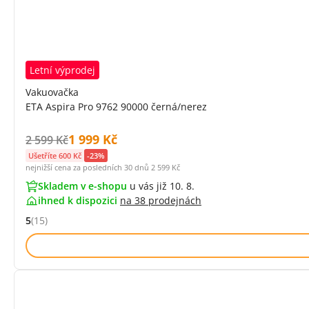
Letní výprodej
Vakuovačka
ETA Aspira Pro 9762 90000 černá/nerez
Cena s DPH:
1 999 Kč
Původní cena s DPH:
2 599 Kč
Ušetříte 600 Kč
-23%
nejnižší cena za posledních 30 dnů
2 599 Kč
Skladem v e-shopu
u vás již 10. 8.
ihned k dispozici
na
38 prodejnách
5
(15)
Hodnocení: 5 z 5 (15 recenzí)