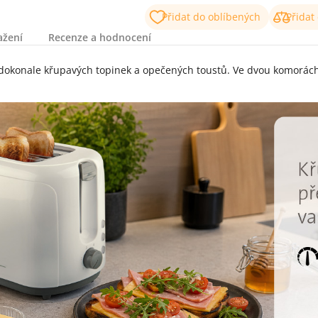
Přidat do oblíbených
Přidat
ažení
Recenze a hodnocení
dokonale křupavých topinek a opečených toustů. Ve dvou komorác