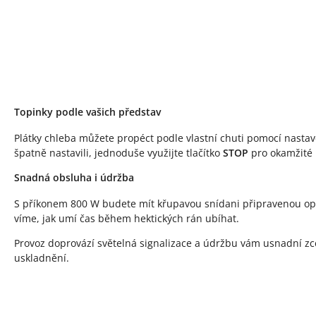
Topinky podle vašich představ
Plátky chleba můžete propéct podle vlastní chuti pomocí nasta
špatně nastavili, jednoduše využijte tlačítko
STOP
pro okamžité
Snadná obsluha i údržba
S příkonem 800 W budete mít křupavou snídani připravenou opr
víme, jak umí čas během hektických rán ubíhat.
Provoz doprovází světelná signalizace a údržbu vám usnadní z
uskladnění.