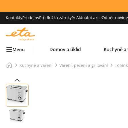
Kontakty
Prodejny
Prodlužka záruky
% Aktuální akce
Odběr novinek
Domov a úklid
Kuchyně a 
Menu
Kuchyně a vaření
Vaření, pečení a grilování
Topink