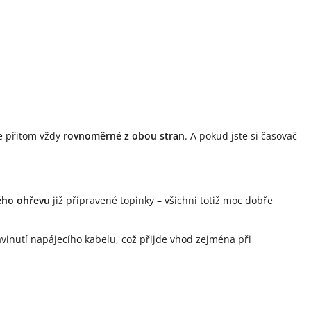
je přitom vždy
rovnoměrné z obou stran
. A pokud jste si časovač
ého ohřevu
již připravené topinky – všichni totiž moc dobře
avinutí napájecího kabelu, což přijde vhod zejména při