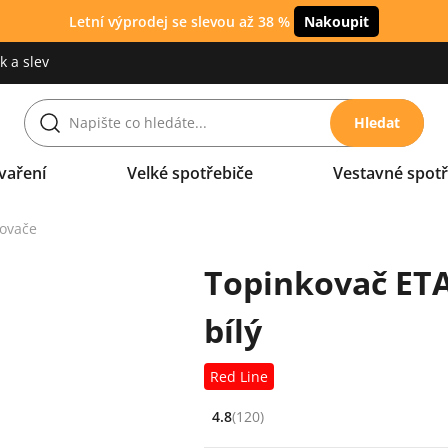
Letní výprodej se slevou až 38 %
Nakoupit
 a slev
Hledat
vaření
Velké spotřebiče
Vestavné spotř
ovače
Topinkovač ETA
bílý
Red Line
4.8
(120)
Hodnocení: 4.8 z 5 (120 recenzí)