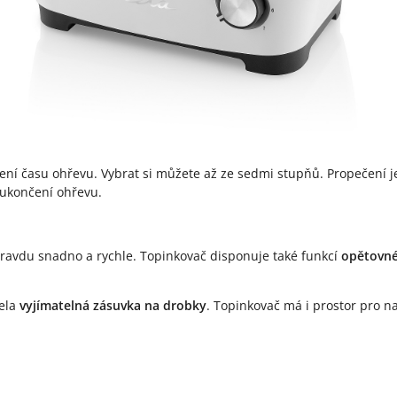
vení času ohřevu. Vybrat si můžete až ze sedmi stupňů. Propečení 
 ukončení ohřevu.
avdu snadno a rychle. Topinkovač disponuje také funkcí
opětovn
cela
vyjímatelná zásuvka na drobky
. Topinkovač má i prostor pro n