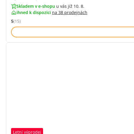
Skladem v e-shopu
u vás již 10. 8.
ihned k dispozici
na
38 prodejnách
5
(15)
Hodnocení: 5 z 5 (15 recenzí)
Letní výprodej