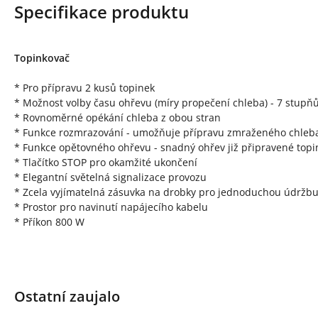
Specifikace produktu
Topinkovač
* Pro přípravu 2 kusů topinek
* Možnost volby času ohřevu (míry propečení chleba) - 7 stupň
* Rovnoměrné opékání chleba z obou stran
* Funkce rozmrazování - umožňuje přípravu zmraženého chleb
* Funkce opětovného ohřevu - snadný ohřev již připravené topi
* Tlačítko STOP pro okamžité ukončení
* Elegantní světelná signalizace provozu
* Zcela vyjímatelná zásuvka na drobky pro jednoduchou údržb
* Prostor pro navinutí napájecího kabelu
* Příkon 800 W
Ostatní zaujalo