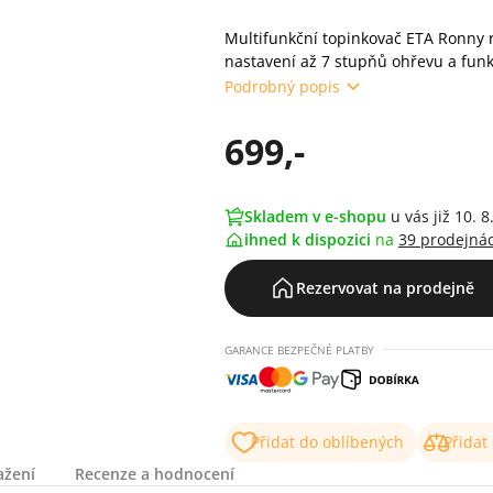
Multifunkční topinkovač ETA Ronny
nastavení až 7 stupňů ohřevu a funkc
Podrobný popis
699,-
Skladem v e-shopu
u vás již 10. 8
ihned k dispozici
na
39 prodejná
Rezervovat na prodejně
GARANCE BEZPEČNÉ PLATBY
Přidat do oblíbených
Přidat
ažení
Recenze a hodnocení