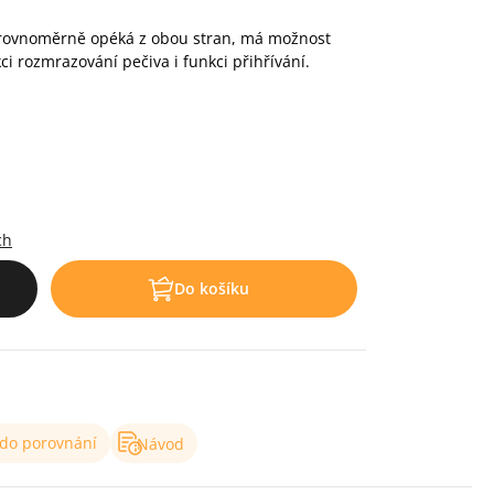
 rovnoměrně opéká z obou stran, má možnost
i rozmrazování pečiva i funkci přihřívání.
.
ch
Do košíku
 do porovnání
Návod