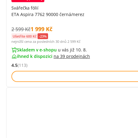
Svářečka fólií
ETA Aspira 7762 90000 černá/nerez
Cena s DPH:
1 999 Kč
Původní cena s DPH:
2 599 Kč
Ušetříte 600 Kč
-23%
nejnižší cena za posledních 30 dnů
2 599 Kč
Skladem v e-shopu
u vás již 10. 8.
ihned k dispozici
na
39 prodejnách
4.5
(113)
Hodnocení: 4.5 z 5 (113 recenzí)