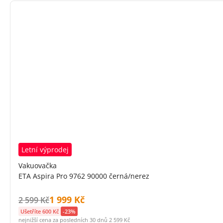
Letní výprodej
Vakuovačka
ETA Aspira Pro 9762 90000 černá/nerez
Cena s DPH:
1 999 Kč
Původní cena s DPH:
2 599 Kč
Ušetříte 600 Kč
-23%
nejnižší cena za posledních 30 dnů
2 599 Kč