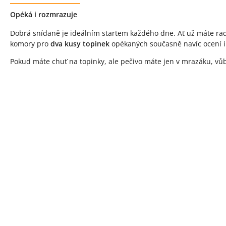
Popis produktu
Opéká i rozmrazuje
Dobrá snídaně je ideálním startem každého dne. Ať už máte radš
komory pro
dva kusy topinek
opékaných současně navíc ocení i
Pokud máte chuť na topinky, ale pečivo máte jen v mrazáku, vů