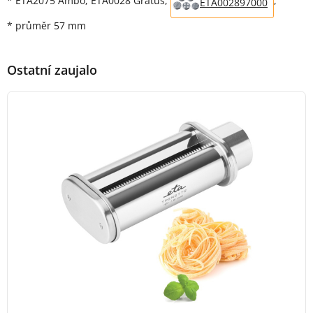
* ETA2075 Ambo, ETA0028 Gratus,
,
ETA002897000
* průměr 57 mm
Ostatní zaujalo