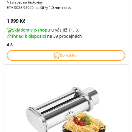
Nástavec na těstoviny
ETA 0028 92020, do šířky 1,5 mm nerez
Cena s DPH:
1 999 Kč
Skladem v e-shopu
u vás již 11. 8.
ihned k dispozici
na
39 prodejnách
4.8
Do košíku