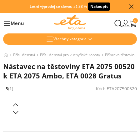
Letní výprodej se slevou až 38 %
Nakoupit
0
Menu
Hlavní
Všechny kategorie
Příslušenství
Příslušenství pro kuchyňské roboty
Příprava těstovin
Nástavec na těstoviny ETA 2075 00520
k ETA 2075 Ambo, ETA 0028 Gratus
5
(1)
Kód: ETA207500520
Hodnocení: 5 z 5 (1 recenzí)