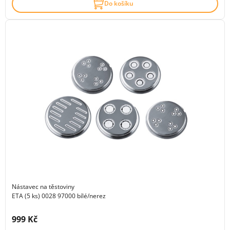
Do košíku
Nástavec na těstoviny
ETA (5 ks) 0028 97000 bílé/nerez
Cena s DPH:
999 Kč