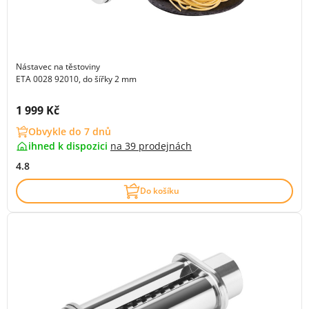
Nástavec na těstoviny
ETA 0028 92010, do šířky 2 mm
Cena s DPH:
1 999 Kč
Obvykle do 7 dnů
ihned k dispozici
na
39 prodejnách
4.8
Do košíku