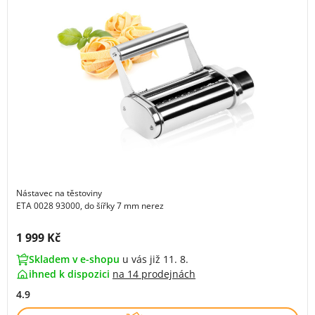
Nástavec na těstoviny
ETA 0028 93000, do šířky 7 mm nerez
Cena s DPH:
1 999 Kč
Skladem v e-shopu
u vás již 11. 8.
ihned k dispozici
na
14 prodejnách
4.9