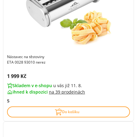
Nástavec na těstoviny
ETA 0028 93010 nerez
Cena s DPH:
1 999 Kč
Skladem v e-shopu
u vás již 11. 8.
ihned k dispozici
na
39 prodejnách
5
Do košíku