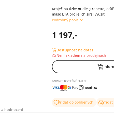
Kráječ na úzké nudle (Trenette) o 
maso ETA pro jejich širší využití.
Podrobný popis
1 197,-
Dostupnost na dotaz
Není skladem
na
prodejnách
Infor
GARANCE BEZPEČNÉ PLATBY
Přidat do oblíbených
Přidat
 a hodnocení