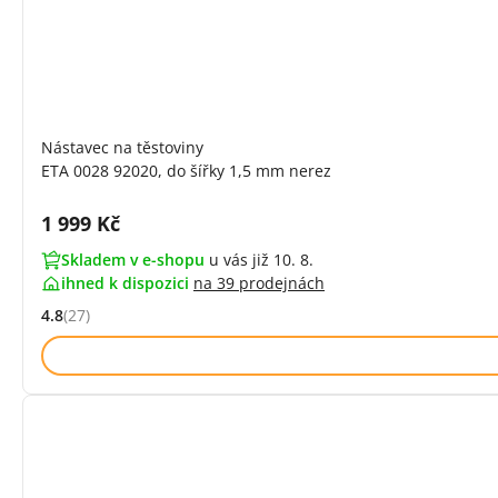
Nástavec na těstoviny
ETA 0028 92020, do šířky 1,5 mm nerez
Cena s DPH:
1 999 Kč
Skladem v e-shopu
u vás již 10. 8.
ihned k dispozici
na
39 prodejnách
4.8
(27)
Hodnocení: 4.8 z 5 (27 recenzí)