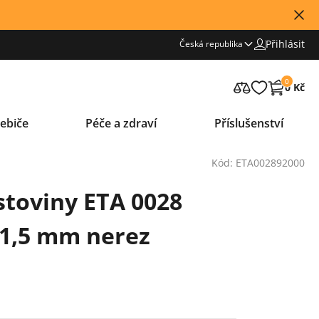
Přihlásit
Česká republika
0
0 Kč
ebiče
Péče a zdraví
Příslušenství
Kód: ETA002892000
stoviny ETA 0028
 1,5 mm nerez