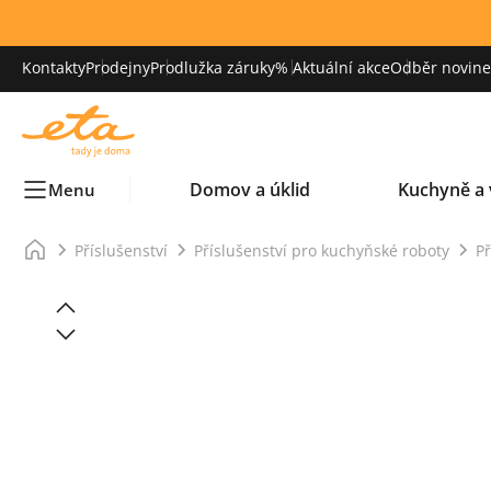
Kontakty
Prodejny
Prodlužka záruky
% Aktuální akce
Odběr novinek
Domov a úklid
Kuchyně a 
Menu
Příslušenství
Příslušenství pro kuchyňské roboty
Př