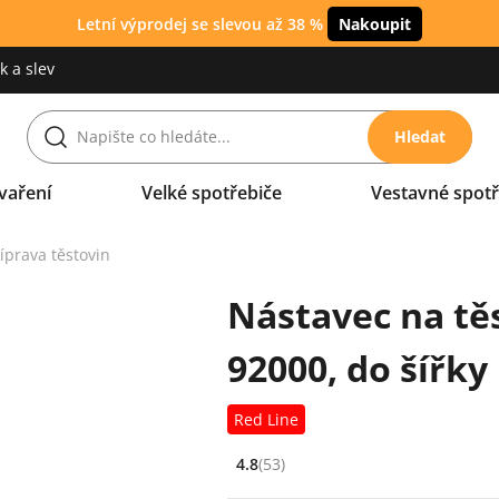
Letní výprodej se slevou až 38 %
Nakoupit
 a slev
Hledat
vaření
Velké spotřebiče
Vestavné spotř
íprava těstovin
Nástavec na tě
92000, do šířky
Red Line
4.8
(53)
Hodnocení: 4.8 z 5 (53 recenzí)