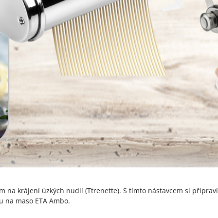
 na krájení úzkých nudlí (Ttrenette). S tímto nástavcem si připra
ku na maso ETA Ambo.