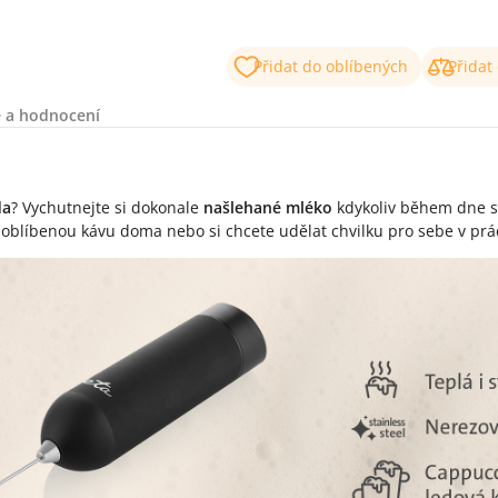
Přidat do oblíbených
Přidat
 a hodnocení
da
? Vychutnejte si dokonale
našlehané mléko
kdykoliv během dne s
i oblíbenou kávu doma nebo si chcete udělat chvilku pro sebe v prá