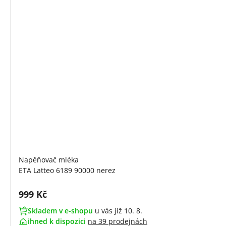
Napěňovač mléka
ETA Latteo 6189 90000 nerez
Cena s DPH:
999 Kč
Skladem v e-shopu
u vás již 10. 8.
ihned k dispozici
na
39 prodejnách