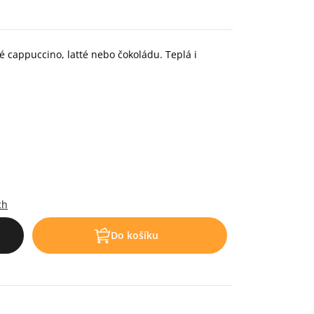
 cappuccino, latté nebo čokoládu. Teplá i
.
ch
Do košíku