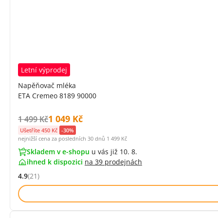
Letní výprodej
Napěňovač mléka
ETA Cremeo 8189 90000
Cena s DPH:
1 049 Kč
Původní cena s DPH:
1 499 Kč
Ušetříte 450 Kč
-30%
nejnižší cena za posledních 30 dnů
1 499 Kč
Skladem v e-shopu
u vás již 10. 8.
ihned k dispozici
na
39 prodejnách
4.9
(21)
Hodnocení: 4.9 z 5 (21 recenzí)