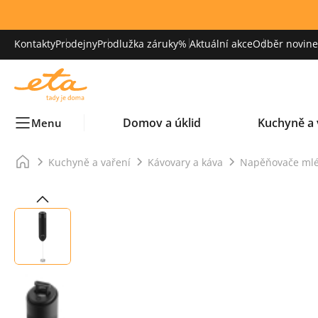
Kontakty
Prodejny
Prodlužka záruky
% Aktuální akce
Odběr novinek
Domov a úklid
Kuchyně a 
Menu
Kuchyně a vaření
Kávovary a káva
Napěňovače ml