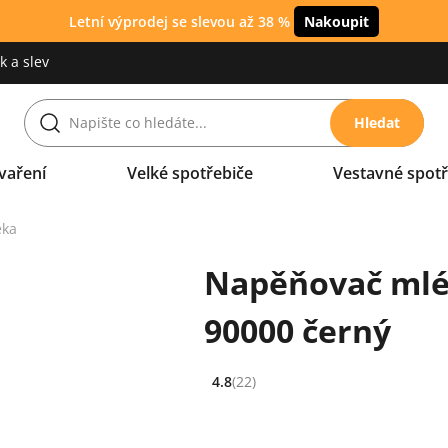
Letní výprodej se slevou až 38 %
Nakoupit
 a slev
Hledat
vaření
Velké spotřebiče
Vestavné spotř
éka
Napěňovač mlé
90000 černý
4.8
(22)
Hodnocení: 4.8 z 5 (22 recenzí)