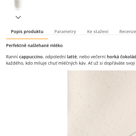
Popis produktu
Parametry
Ke stažení
Recenze
Popis produktu
Perfektně našlehané mléko
Ranní
cappuccino
, odpolední
latté
, nebo večerní
horká čokolá
každého, kdo miluje chuť mléčných káv. Ať už si dopřáváte svoj