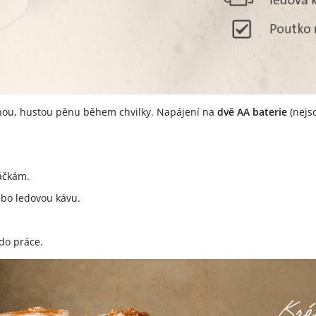
nou, hustou pěnu během chvilky. Napájení na
dvě AA baterie
(nejs
táčkám.
nebo ledovou kávu.
 do práce.