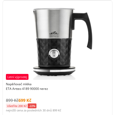
Letní výprodej
Napěňovač mléka
ETA Artteo 4189 90000 nerez
Původní cena s DPH:
Cena s DPH:
899 Kč
699 Kč
Ušetříte 200 Kč
-22%
nejnižší cena za posledních 30 dnů
899 Kč