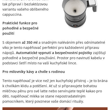
tak připraví i bezlaktózovou
variantu vašeho oblíbeného
cappuccina.
Praktické funkce pro
pohodlné a bezpečné
použití
S objemem
až 350 ml
a snadným naléváním přes odnímatelné
víko je tento napěňovač perfektní pro každodenní přípravu
nápojů.
Automatické vypnutí a bezpečnostní pojistky
zajišťují
pohodlné a bezpečné používání. Prostor pro navinutí kabelu v
podstavci šetří místo na vaší kuchyňské lince.
Pro milovníky kávy a chvíle s rodinou
Tento napěňovač je více než jen kuchyňský přístroj – je to brána
k chvilkám klidu a potěšení. Ať už si připravujete bohatou
mléčnou pěnu pro své latte nebo servírujete teplé kakao pro
děti, napěňovač mléka se stane nepostradatelným
pomocníkem, který povznese vaše domácí rituály.