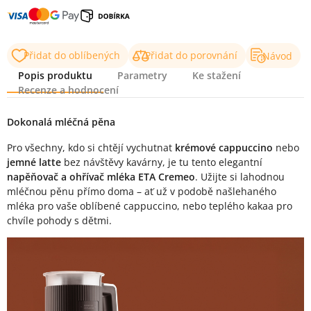
Přidat do oblíbených
Přidat do porovnání
Návod
Popis produktu
Parametry
Ke stažení
Recenze a hodnocení
Popis produktu
Dokonalá mléčná pěna
Pro všechny, kdo si chtějí vychutnat
krémové cappuccino
nebo
jemné latte
bez návštěvy kavárny, je tu tento elegantní
napěňovač a ohřívač mléka ETA Cremeo
. Užijte si lahodnou
mléčnou pěnu přímo doma – ať už v podobě našlehaného
mléka pro vaše oblíbené cappuccino, nebo teplého kakaa pro
chvíle pohody s dětmi.