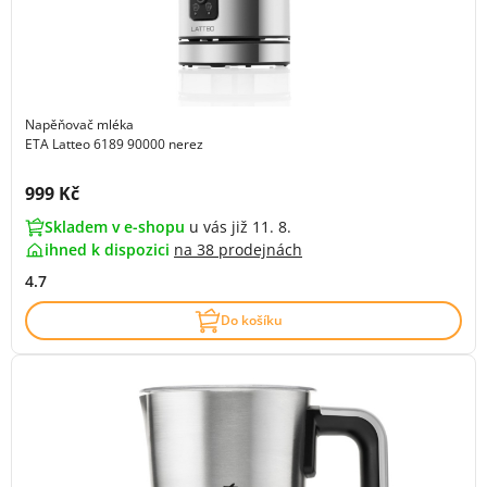
Napěňovač mléka
ETA Latteo 6189 90000 nerez
Cena s DPH:
999 Kč
Skladem v e-shopu
u vás již 11. 8.
ihned k dispozici
na
38 prodejnách
4.7
Do košíku