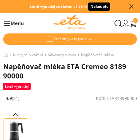
Letní výprodej se slevou až 38 %
Nakoupit
0
Menu
Hlavní
Všechny kategorie
Kuchyně a vaření
Kávovary a káva
Napěňovače mléka
Napěňovač mléka ETA Cremeo 8189
90000
Letní výprodej
4.9
(21)
Kód: ETA818990000
Hodnocení: 4.9 z 5 (21 recenzí)