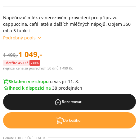
Napěňovač mléka v nerezovém provedení pro přípravu
cappuccina, café latté a dalších mléčných nápojů. Objem 350
ml a 5 funkcí
Podrobný popis
1 049,-
1 499,-
Ušetříte 450 Kč
-30%
nejnižší cena za posledních 30 dnů 1 499 Kč
Skladem v e-shopu
u vás již 11. 8.
ihned k dispozici
na
38 prodejnách
Rezervovat
Do košíku
GARANCE BEZPEČNÉ PLATBY