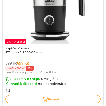
Letní výprodej
Napěňovač mléka
ETA Lacco 5189 90000 nerez
Původní cena s DPH:
Cena s DPH:
899 Kč
699 Kč
Ušetříte 200 Kč
-22%
nejnižší cena za posledních 30 dnů
899 Kč
Skladem v e-shopu
u vás již 11. 8.
ihned k dispozici
na
39 prodejnách
4.3
Do košíku