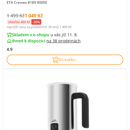
ETA Cremeo 8189 90000
Původní cena s DPH:
Cena s DPH:
1 499 Kč
1 049 Kč
Ušetříte 450 Kč
-30%
nejnižší cena za posledních 30 dnů
1 499 Kč
Skladem v e-shopu
u vás již 11. 8.
ihned k dispozici
na
38 prodejnách
4.9
Do košíku