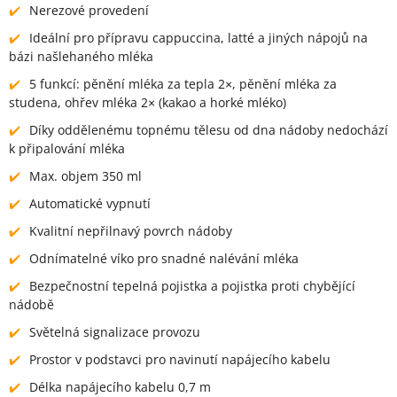
Nerezové provedení
Ideální pro přípravu cappuccina, latté a jiných nápojů na
bázi našlehaného mléka
5 funkcí: pěnění mléka za tepla 2×, pěnění mléka za
studena, ohřev mléka 2× (kakao a horké mléko)
Díky oddělenému topnému tělesu od dna nádoby nedochází
k připalování mléka
Max. objem 350 ml
Automatické vypnutí
Kvalitní nepřilnavý povrch nádoby
Odnímatelné víko pro snadné nalévání mléka
Bezpečnostní tepelná pojistka a pojistka proti chybějící
nádobě
Světelná signalizace provozu
Prostor v podstavci pro navinutí napájecího kabelu
Délka napájecího kabelu 0,7 m