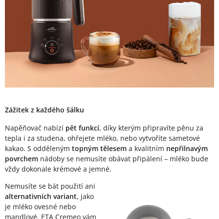
Zážitek z každého šálku
Napěňovač nabízí
pět funkcí
, díky kterým připravíte pěnu za
tepla i za studena, ohřejete mléko, nebo vytvoříte sametové
kakao. S odděleným
topným tělesem
a kvalitním
nepřilnavým
povrchem
nádoby se nemusíte obávat připálení – mléko bude
vždy dokonale krémové a jemné.
Nemusíte se bát použití ani
alternativních variant
, jako
je mléko ovesné nebo
mandlové. ETA Cremeo vám