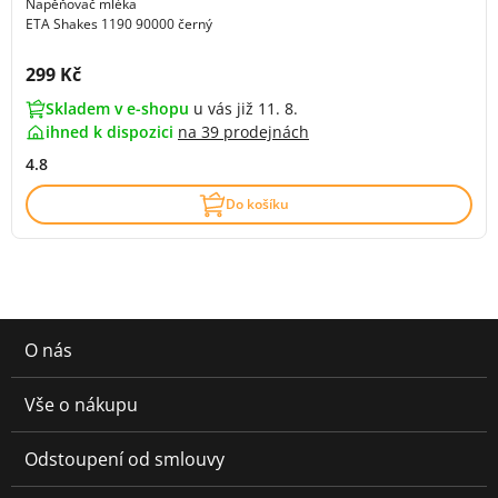
Napěňovač mléka
ETA Shakes 1190 90000 černý
Cena s DPH:
299 Kč
Skladem v e-shopu
u vás již 11. 8.
ihned k dispozici
na
39 prodejnách
4.8
Do košíku
O nás
Vše o nákupu
Odstoupení od smlouvy