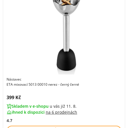
Nástavec
ETA mixovací 5013 00010 nerez - černý černé
Cena s DPH:
399 Kč
Skladem v e-shopu
u vás již 11. 8.
ihned k dispozici
na
6 prodejnách
4.7