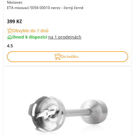
Nástavec
ETA mixovací 5056 00010 nerez - černý černé
Cena s DPH:
399 Kč
Obvykle do 7 dnů
ihned k dispozici
na
1 prodejnách
4.5
Do košíku