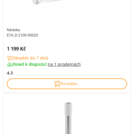
Nádoba
ETA 2l 2100 00020
Cena s DPH:
1 199 Kč
Obvykle do 7 dnů
ihned k dispozici
na
1 prodejnách
4.3
Do košíku