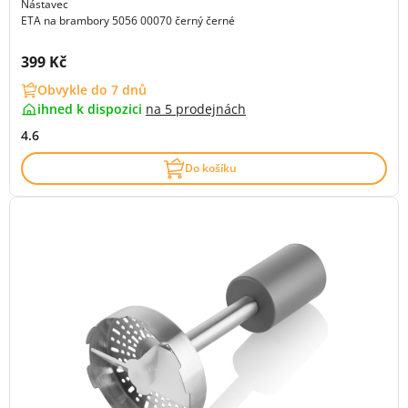
Nástavec
ETA na brambory 5056 00070 černý černé
Cena s DPH:
399 Kč
Obvykle do 7 dnů
ihned k dispozici
na
5 prodejnách
4.6
Do košíku