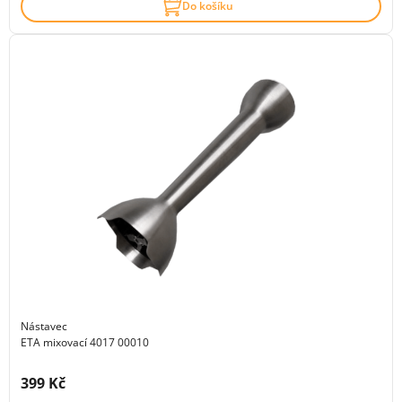
Do košíku
Nástavec
ETA mixovací 4017 00010
Cena s DPH:
399 Kč