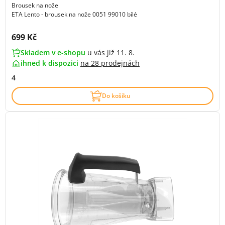
Brousek na nože
ETA Lento - brousek na nože 0051 99010 bílé
Cena s DPH:
699 Kč
Skladem v e-shopu
u vás již 11. 8.
ihned k dispozici
na
28 prodejnách
4
Do košíku