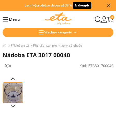
Letní výprodej se slevou až 38 %
Nakoupit
0
Menu
Hlavní
Všechny kategorie
Příslušenství
Příslušenství pro mixéry a šlehače
Nádoba ETA 3017 00040
0
(0)
Kód: ETA301700040
Hodnocení: 0 z 5 (0 recenzí)