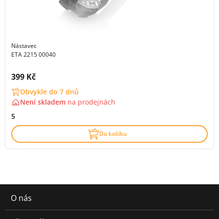
Nástavec
ETA 2215 00040
Cena s DPH:
399 Kč
Obvykle do 7 dnů
Není skladem
na
prodejnách
5
Do košíku
O nás