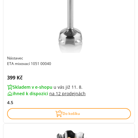
Nástavec
ETA mixovací 1051 00040
Cena s DPH:
399 Kč
Skladem v e-shopu
u vás již 11. 8.
ihned k dispozici
na
12 prodejnách
4.5
Do košíku