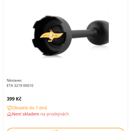
Nástavec
ETA 3219 00010
Cena s DPH:
399 Kč
Obvykle do 7 dnů
Není skladem
na
prodejnách