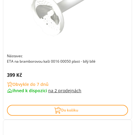
Nástavec
ETA na bramborovou kaši 0016 00050 plast - bílý bílé
Cena s DPH:
399 Kč
Obvykle do 7 dnů
ihned k dispozici
na
2 prodejnách
Do košíku