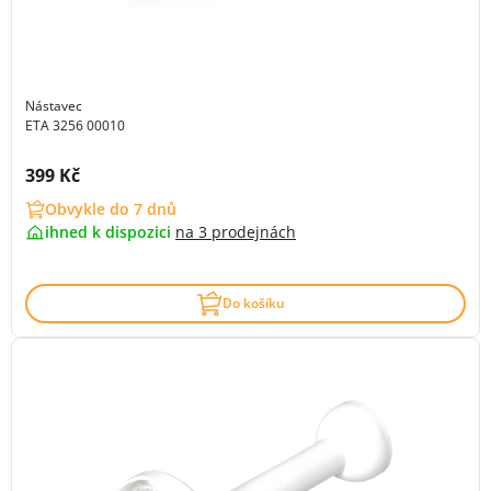
Nástavec
ETA 3256 00010
Cena s DPH:
399 Kč
Obvykle do 7 dnů
ihned k dispozici
na
3 prodejnách
Do košíku