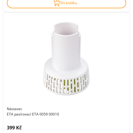
Do košíku
Nástavec
ETA pasírovací ETA 0059 00010
Cena s DPH:
399 Kč